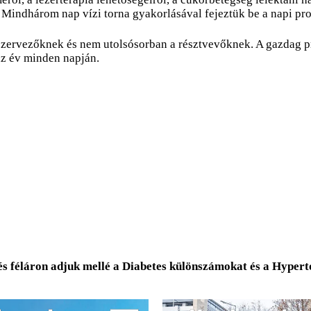
 Mindhárom nap vízi torna gyakorlásával fejeztük be a napi pr
szervezőknek és nem utolsósorban a résztvevőknek. A gazdag p
az év minden napján.
és féláron adjuk mellé a Diabetes különszámokat és a Hyper