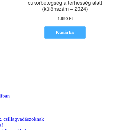
diban
, csillagvadászoknak
k!