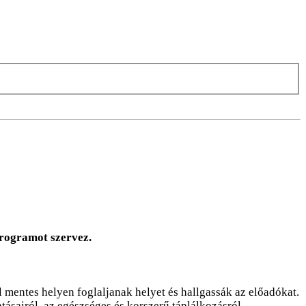
rogramot szervez.
 mentes helyen foglaljanak helyet és hallgassák az előadókat.
atásairól, az egészséges és korszerű táplálkozásról,