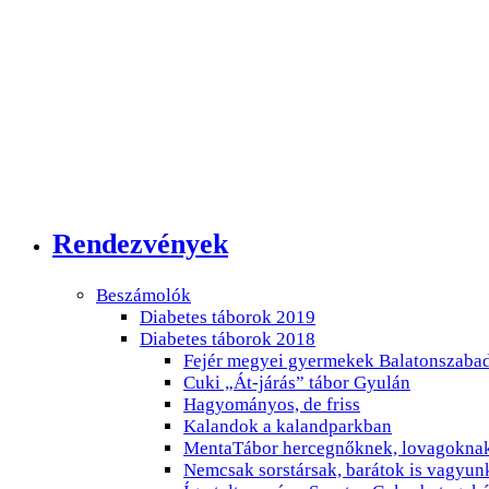
Rendezvények
Beszámolók
Diabetes táborok 2019
Diabetes táborok 2018
Fejér megyei gyermekek Balatonszaba
Cuki „Át-járás” tábor Gyulán
Hagyományos, de friss
Kalandok a kalandparkban
MentaTábor hercegnőknek, lovagoknak
Nemcsak sorstársak, barátok is vagyun