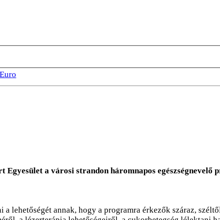
Euro
 Egyesület a városi strandon háromnapos egészségnevelő p
 a lehetőségét annak, hogy a programra érkezők száraz, széltől
éről, a lézerterápia lehetőségeiről, a cukorbetegség lélektani h