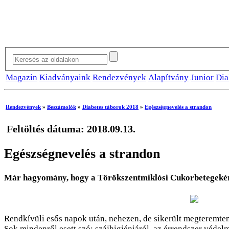
Magazin
Kiadványaink
Rendezvények
Alapítvány
Junior
Dia
Rendezvények
»
Beszámolók
»
Diabetes táborok 2018
»
Egészségnevelés a strandon
Feltöltés dátuma: 2018.09.13.
Egészségnevelés a strandon
Már hagyomány, hogy a Törökszentmiklósi Cukorbetegekért
Rendkívüli esős napok után, nehezen, de sikerült megteremteni
Sok mindenről esett szó: szájhigiéniáról, az érrendszer védelm