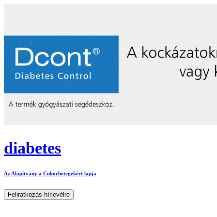
diabetes
Az Alapítvány a Cukorbetegekért lapja