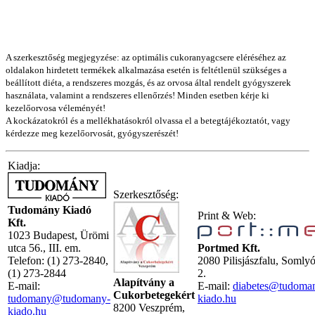
A szerkesztőség megjegyzése: az optimális cukoranyagcsere eléréséhez az
oldalakon hirdetett termékek alkalmazása esetén is feltétlenül szükséges a
beállított diéta, a rendszeres mozgás, és az orvosa által rendelt gyógyszerek
használata, valamint a rendszeres ellenőrzés! Minden esetben kérje ki
kezelőorvosa véleményét!
A kockázatokról és a mellékhatásokról olvassa el a betegtájékoztatót, vagy
kérdezze meg kezelőorvosát, gyógyszerészét!
Kiadja:
Szerkesztőség:
Tudomány Kiadó
Print & Web:
Kft.
1023 Budapest, Ürömi
utca 56., III. em.
Portmed Kft.
Telefon: (1) 273-2840,
2080 Pilisjászfalu, Somly
(1) 273-2844
2.
Alapítvány a
E-mail:
E-mail:
diabetes@tudoma
Cukorbetegekért
tudomany@tudomany-
kiado.hu
8200 Veszprém,
kiado.hu