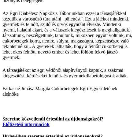
bizonyos betegségek.
Az Egri Diabétesz Napközis Táborunkban ezzel a társasjátékkal
kezdtük a városnéző túra utáni „pihenést”. Ezt a játékot mindenki,
gyermek és felnőtt, szülő és orvos egyaránt élvezte. Mindenki
nyerni, haladni akart, és a válaszok kiegészítéseit is meghallgattuk.
Játszottunk, beszélgettünk, tanultunk, miközben együtt voltunk, mi,
cukorbetegek korra, nemre, súlyra, magasságra, képzettségre való
tekintet nélkül. A gyerekek láthatták, hogy a felnőtt cukorbeteg is
lehet okos felnőtt, nevető ember és lehet földön fekvő játszó
gyermek.
A társasjátékot az egri védőnői alapítványtól kaptuk, a szakmai
kiegészítést, kérdéseket felnőtt- és gyermekdiabetológusok adták.
Farkasné Juhász Margit
a Cukorbetegek Egri Egyesületének
alelnöke
Szeretne közvetlenül értesülni az újdonságokról?
Előfizetési információk
Hírlevélben szeretne értesülni az újdonságokról?