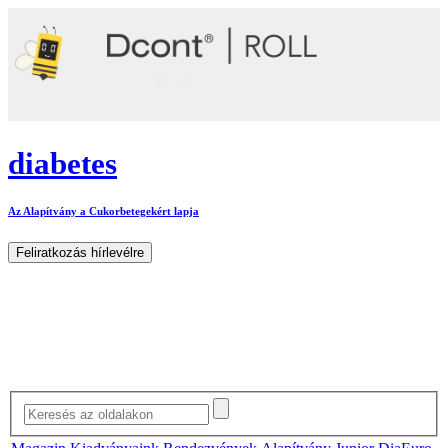
diabetes
Az Alapítvány a Cukorbetegekért lapja