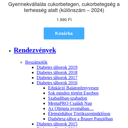
Rendezvények
Beszámolók
Diabetes táborok 2019
Diabetes táborok 2018
Diabetes táborok 2017
Diabetes táborok 2016
Edukáció Balatonfenyvesen
Sok minden történt Egerben
Szabadiban-szabadon
MentaPRO Családi Nap
Az Olimpia nyomában…
Életmódtábor Törökszentmiklóson
Diabétesz-tábor a Brauer Panzióban
Diabetes táborok 2015