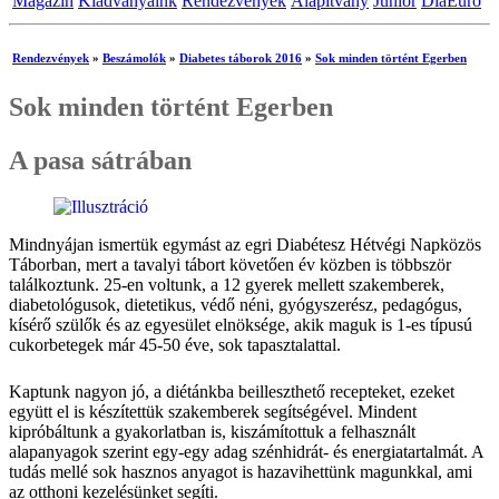
Magazin
Kiadványaink
Rendezvények
Alapítvány
Junior
DiaEuro
Rendezvények
»
Beszámolók
»
Diabetes táborok 2016
»
Sok minden történt Egerben
Sok minden történt Egerben
A pasa sátrában
Mindnyájan ismertük egymást az egri Diabétesz Hétvégi Napközös
Táborban, mert a tavalyi tábort követően év közben is többször
találkoztunk. 25-en voltunk, a 12 gyerek mellett szakemberek,
diabetológusok, dietetikus, védő néni, gyógyszerész, pedagógus,
kísérő szülők és az egyesület elnöksége, akik maguk is 1-es típusú
cukorbetegek már 45-50 éve, sok tapasztalattal.
Kaptunk nagyon jó, a diétánkba beilleszthető recepteket, ezeket
együtt el is készítettük szakemberek segítségével. Mindent
kipróbáltunk a gyakorlatban is, kiszámítottuk a felhasznált
alapanyagok szerint egy-egy adag szénhidrát- és energiatartalmát. A
tudás mellé sok hasznos anyagot is hazavihettünk magunkkal, ami
az otthoni kezelésünket segíti.