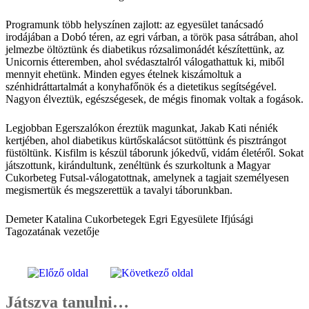
Programunk több helyszínen zajlott: az egyesület tanácsadó
irodájában a Dobó téren, az egri várban, a török pasa sátrában, ahol
jelmezbe öltöztünk és diabetikus rózsalimonádét készítettünk, az
Unicornis étteremben, ahol svédasztalról válogathattuk ki, miből
mennyit ehetünk. Minden egyes ételnek kiszámoltuk a
szénhidráttartalmát a konyhafőnök és a dietetikus segítségével.
Nagyon élveztük, egészségesek, de mégis finomak voltak a fogások.
Legjobban Egerszalókon éreztük magunkat, Jakab Kati néniék
kertjében, ahol diabetikus kürtőskalácsot sütöttünk és pisztrángot
füstöltünk. Kisfilm is készül táborunk jókedvű, vidám életéről. Sokat
játszottunk, kirándultunk, zenéltünk és szurkoltunk a Magyar
Cukorbeteg Futsal-válogatottnak, amelynek a tagjait személyesen
megismertük és megszerettük a tavalyi táborunkban.
Demeter Katalin
a Cukorbetegek Egri Egyesülete Ifjúsági
Tagozatának vezetője
Játszva tanulni…