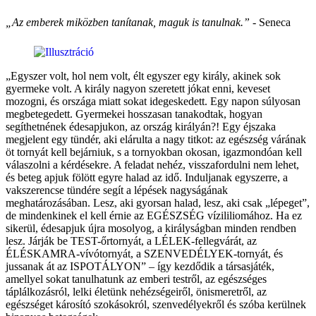
„Az emberek miközben tanítanak, maguk is tanulnak.”
- Seneca
„Egyszer volt, hol nem volt, élt egyszer egy király, akinek sok
gyermeke volt. A király nagyon szeretett jókat enni, keveset
mozogni, és országa miatt sokat idegeskedett. Egy napon súlyosan
megbetegedett. Gyermekei hosszasan tanakodtak, hogyan
segíthetnének édesapjukon, az ország királyán?! Egy éjszaka
megjelent egy tündér, aki elárulta a nagy titkot: az egészség várának
öt tornyát kell bejárniuk, s a tornyokban okosan, igazmondóan kell
válaszolni a kérdésekre. A feladat nehéz, visszafordulni nem lehet,
és beteg apjuk fölött egyre halad az idő. Induljanak egyszerre, a
vakszerencse tündére segít a lépések nagyságának
meghatározásában. Lesz, aki gyorsan halad, lesz, aki csak „lépeget”,
de mindenkinek el kell érnie az EGÉSZSÉG vízililiomához. Ha ez
sikerül, édesapjuk újra mosolyog, a királyságban minden rendben
lesz. Járják be TEST-őrtornyát, a LÉLEK-fellegvárát, az
ÉLÉSKAMRA-vívótornyát, a SZENVEDÉLYEK-tornyát, és
jussanak át az ISPOTÁLYON” – így kezdődik a társasjáték,
amellyel sokat tanulhatunk az emberi testről, az egészséges
táplálkozásról, lelki életünk nehézségeiről, önismeretről, az
egészséget károsító szokásokról, szenvedélyekről és szóba kerülnek