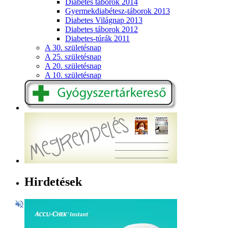
Diabetes táborok 2014
Gyermekdiabétesz-táborok 2013
Diabetes Világnap 2013
Diabetes táborok 2012
Diabetes-túrák 2011
A 30. születésnap
A 25. születésnap
A 20. születésnap
A 10. születésnap
Hirdetések