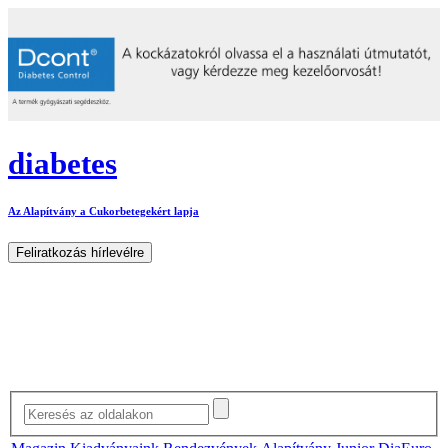
diabetes
Az Alapítvány a Cukorbetegekért lapja