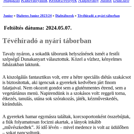
Magazin
Kiadványaink
Rendezvények
Alapítvány
Junior
DiaEuro
Junior
»
Diabetes Junior 2023/24
»
Diabtáborok
»
Tévéhíradó a nyári táborban
Feltöltés dátuma: 2024.05.07.
Tévéhíradó a nyári táborban
Tavaly nyáron, a sokadik táborunk helyszínének ismét a festői
szépségű Dunakanyart választottuk. Közel a vízhez, kényelmes
faházakban laktunk.
A kiszolgálás fantasztikus volt, erre a hétre speciális diétás szakácsot
is biztosítottak, aki igencsak a gyerekek kedvében járt finom
falatjaival. Nem okozott gondot sem a gluténmentes étrend, sem a
vegetáriánus menü. Napirendünk is a szokásos volt: reggeli torna,
étkezés, tanulás, utána sok szórakozás, játék, kézműveskedés,
kirándulás.
A gyerekek hamar egymásra találtak, korcsoportonként összebújtak,
a fiúk folyamatosan focizni akartak, a lányok inkább
„művészkedtek”. Jó idő lévén – mivel medence is volt az üdülőben
– sokat pancsoltunk.