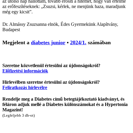
az utolsó nap hallottam, tovább erősíti a hitemet, hogy van értelme
az erőfeszítéseknek: „Zsuzsi, kérlek, ne menjünk haza, maradjunk
még egy kicsit”.
Dr. Almássy Zsuzsanna
elnök, Édes Gyermekünk Alapítvány,
Budapest
Megjelent a
diabetes junior
•
2024/1.
számában
Szeretne közvetlenül értesülni az újdonságokról?
Előfizetési információk
Hírlevélben szeretne értesülni az újdonságokról?
Feliratkozás hírlevélre
Rendelje meg a Diabetes című betegtájékoztató kiadványt, és
féláron adjuk mellé a Diabetes különszámokat és a Hypertonia
Magazint!
(Legfeljebb 3 db-ot)