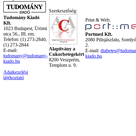
Szerkesztőség:
Tudomány Kiadó
Print & Web:
Kft.
1023 Budapest, Ürömi
utca 56., III. em.
Portmed Kft.
Telefon: (1) 273-2840,
2080 Pilisjászfalu, Somly
(1) 273-2844
2.
Alapítvány a
E-mail:
E-mail:
diabetes@tudoma
Cukorbetegekért
tudomany@tudomany-
kiado.hu
8200 Veszprém,
kiado.hu
Templom u. 9.
Adatkezelési
tájékoztató