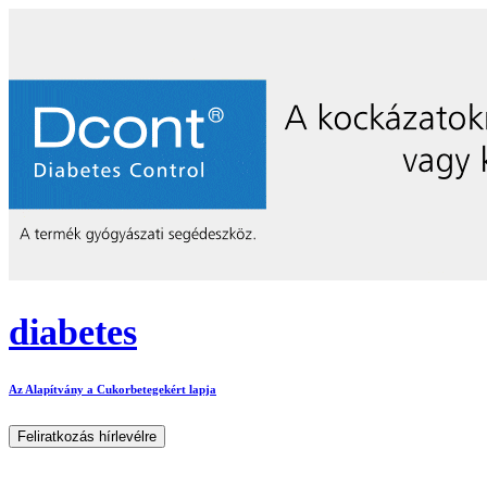
diabetes
Az Alapítvány a Cukorbetegekért lapja