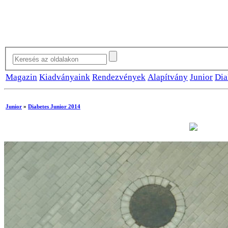
Magazin
Kiadványaink
Rendezvények
Alapítvány
Junior
Dia
Junior
»
Diabetes Junior 2014