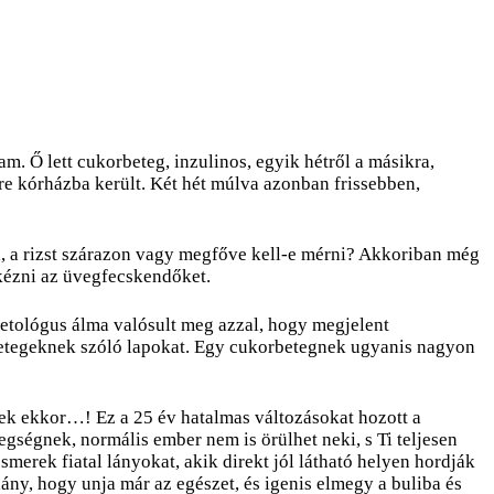
 Ő lett cukorbeteg, inzulinos, egyik hétről a másikra,
re kórházba került. Két hét múlva azonban frissebben,
, a rizst szárazon vagy megfőve kell-e mérni? Akkoriban még
kézni az üvegfecskendőket.
etológus álma valósult meg azzal, hogy megjelent
 betegeknek szóló lapokat. Egy cukorbetegnek ugyanis nagyon
tek ekkor…! Ez a 25 év hatalmas változásokat hozott a
gségnek, normális ember nem is örülhet neki, s Ti teljesen
merek fiatal lányokat, akik direkt jól látható helyen hordják
lány, hogy unja már az egészet, és igenis elmegy a buliba és