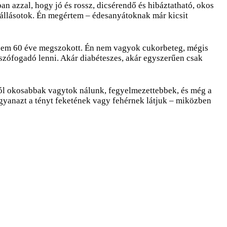
n azzal, hogy jó és rossz, dicsérendő és hibáztatható, okos
áállásotok. Én megértem – édesanyátoknak már kicsit
aknem 60 éve megszokott. Én nem vagyok cukorbeteg, mégis
 szófogadó lenni. Akár diabéteszes, akár egyszerűen csak
pból okosabbak vagytok nálunk, fegyelmezettebbek, és még a
ugyanazt a tényt feketének vagy fehérnek látjuk – miközben