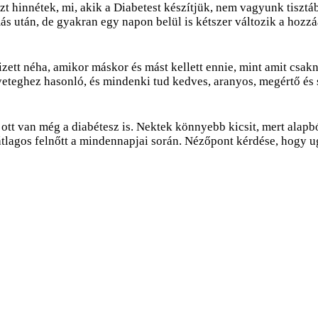
 hinnétek, mi, akik a Diabetest készítjük, nem vagyunk tisztába
ás után, de gyakran egy napon belül is kétszer változik a hozz
izett néha, amikor máskor és mást kellett ennie, mint amit cs
nyeteghez hasonló, és mindenki tud kedves, aranyos, megértő és
 ott van még a diabétesz is. Nektek könnyebb kicsit, mert ala
átlagos felnőtt a mindennapjai során. Nézőpont kérdése, hogy 