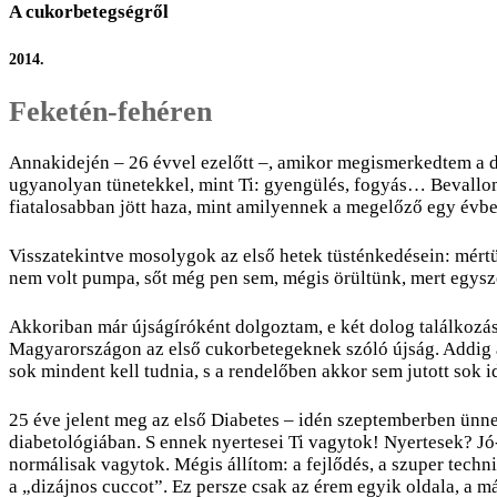
A cukorbetegségről
2014.
Feketén-fehéren
Annakidején – 26 évvel ezelőtt –, amikor megismerkedtem a d
ugyanolyan tünetekkel, mint Ti: gyengülés, fogyás… Bevallom,
fiatalosabban jött haza, mint amilyennek a megelőző egy évbe
Visszatekintve mosolygok az első hetek tüsténkedésein: mért
nem volt pumpa, sőt még pen sem, mégis örültünk, mert egysz
Akkoriban már újságíróként dolgoztam, e két dolog találkozás
Magyarországon az első cukorbetegeknek szóló újság. Addig a
sok mindent kell tudnia, s a rendelőben akkor sem jutott sok 
25 éve jelent meg az első Diabetes – idén szeptemberben ünne
diabetológiában. S ennek nyertesei Ti vagytok! Nyertesek? Jó
normálisak vagytok. Mégis állítom: a fejlődés, a szuper techni
a „dizájnos cuccot”. Ez persze csak az érem egyik oldala, a má