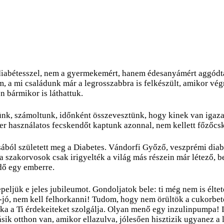
iabétesszel, nem a gyermekemért, hanem édesanyámért aggódtam.
 a mi családunk már a legrosszabbra is felkészült, amikor vég
n bármikor is láthattuk.
ünk, számoltunk, időnként összevesztünk, hogy kinek van igaza
er használatos fecskendőt kaptunk azonnal, nem kellett főzőcs
ából született meg a Diabetes.
Vándorfi Győző,
veszprémi diab
 szakorvosok csak irigyelték a világ más részein már létező,
idő egy emberre.
peljük e jeles jubileumot. Gondoljatok bele: ti még nem is élte
-jó, nem kell felhorkanni! Tudom, hogy nem örültök a cukorbete
ka a Ti érdekeiteket szolgálja. Olyan menő egy inzulinpumpa! Is
sik otthon van, amikor ellazulva, jólesően hisztizik ugyanez a 