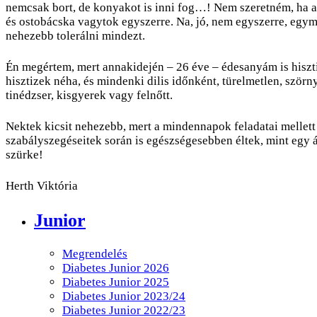
nemcsak bort, de konyakot is inni fog…! Nem szeretném, ha azt
és ostobácska vagytok egyszerre. Na, jó, nem egyszerre, egym
nehezebb tolerálni mindezt.
Én megértem, mert annakidején – 26 éve – édesanyám is hiszt
hisztizek néha, és mindenki dilis időnként, türelmetlen, ször
tinédzser, kisgyerek vagy felnőtt.
Nektek kicsit nehezebb, mert a mindennapok feladatai mellett
szabályszegéseitek során is egészségesebben éltek, mint egy 
szürke!
Herth Viktória
Junior
Megrendelés
Diabetes Junior 2026
Diabetes Junior 2025
Diabetes Junior 2023/24
Diabetes Junior 2022/23