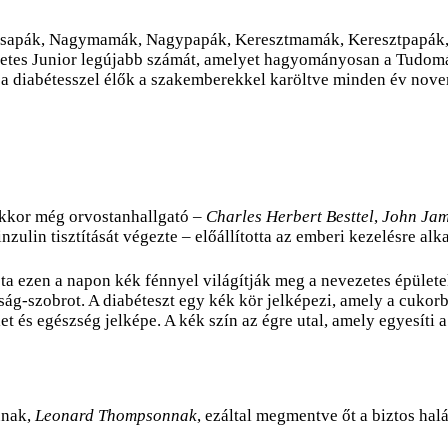
Édesapák, Nagymamák, Nagypapák, Keresztmamák, Keresztpapák
iabetes Junior legújabb számát, amelyet hagyományosan a Tudomán
 a diabétesszel élők a szakemberekkel karöltve minden év nov
 akkor még orvostanhallgató –
Charles Herbert Besttel
,
John Jam
inzulin tisztítását végezte – előállította az emberi kezelésre alk
 ezen a napon kék fénnyel világítják meg a nevezetes épülete
g-szobrot. A diabéteszt egy kék kör jelképezi, amely a cukor
 és egészség jelképe. A kék szín az égre utal, amely egyesíti 
únak,
Leonard Thompsonnak
, ezáltal megmentve őt a biztos hal