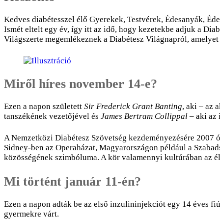
Kedves diabétesszel élő Gyerekek, Testvérek, Édesanyák, 
Ismét eltelt egy év, így itt az idő, hogy kezetekbe adjuk a D
Világszerte megemlékeznek a Diabétesz Világnapról, amelyet
Miről híres november 14-e?
Ezen a napon született
Sir Frederick Grant Banting
, aki – az
tanszékének vezetőjével és
James Bertram Collippal
– aki az 
A Nemzetközi Diabétesz Szövetség kezdeményezésére 2007 óta
Sidney-ben az Operaházat, Magyarországon például a Szabadsá
közösségének szimbóluma. A kör valamennyi kultúrában az élet
Mi történt január 11-én?
Ezen a napon adták be az első inzulininjekciót egy 14 éves fi
gyermekre várt.