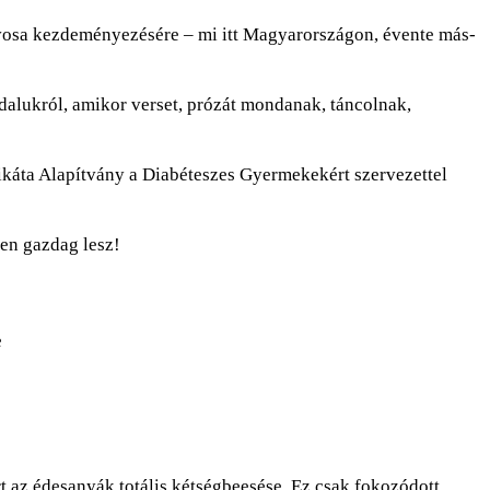
osa kezdeményezésére – mi itt Magyarországon, évente más-
alukról, amikor verset, prózát mondanak, táncolnak,
káta Alapítvány a Diabéteszes Gyermekekért szervezettel
ben gazdag lesz!
e
t az édesanyák totális kétségbeesése. Ez csak fokozódott,