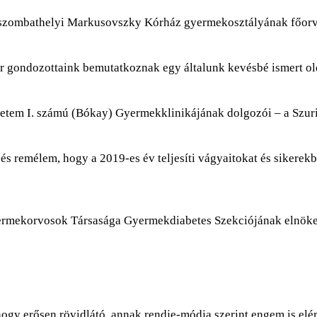
 szombathelyi Markusovszky Kórház gyermekosztályának főorv
 gondozottaink bemutatkoznak egy általunk kevésbé ismert old
etem I. számú (Bókay) Gyermekklinikájának dolgozói – a Szuri
és remélem, hogy a 2019-es év teljesíti vágyaitokat és sikerek
ermekorvosok Társasága Gyermekdiabetes Szekciójának elnök
ogy erősen rövidlátó, annak rendje-módja szerint engem is elér