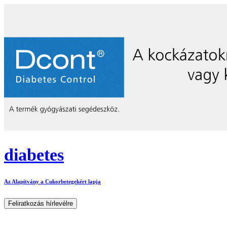
diabetes
Az Alapítvány a Cukorbetegekért lapja