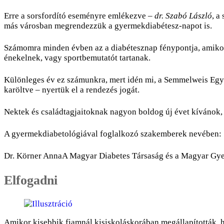
Erre a sorsfordító eseményre emlékezve –
dr. Szabó László
, a
más városban megrendezzük a gyermekdiabétesz-napot is.
Számomra minden évben az a diabétesznap fénypontja, amikor
énekelnek, vagy sportbemutatót tartanak.
Különleges év ez számunkra, mert idén mi, a Semmelweis Egy
karöltve – nyertük el a rendezés jogát.
Nektek és családtagjaitoknak nagyon boldog új évet kívánok, 
A gyermekdiabetológiával foglalkozó szakemberek nevében:
Dr. Körner Anna
A Magyar Diabetes Társaság és a Magyar Gy
Elfogadni
Amikor kisebbik fiamnál kisiskoláskorában megállapították, h