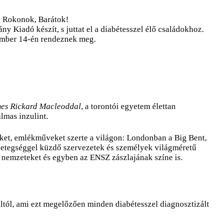
, Rokonok, Barátok!
y Kiadó készít, s juttat el a diabétesszel élő családokhoz.
ember 14-én rendeznek meg.
es Rickard Macleoddal
, a torontói egyetem élettan
almas inzulint.
ket, emlékműveket szerte a világon: Londonban a Big Bent,
betegséggel küzdő szervezetek és személyek világméretű
a nemzeteket és egyben az ENSZ zászlajának színe is.
áltól, ami ezt megelőzően minden diabétesszel diagnosztizált