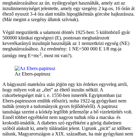
meghatározásához az ún. nyúlegységet használták, amely azt az
inzulinmennyiséget jelentette, amely egy szegény 2 kg-os, 16 órán át
éhező nyuszit 3-4 óra alatt totális hipoglikémiás görcsbe hajkurássza.
(Már megint a szegény állatok szívnak).
Végül megszületik a salamoni döntés 1925-ben: 5 különböző gyár
500000 klinikai egységnyi (E), pontosan meghatározott
keverékarányú inzulinját használják az 1 nemzetközi egység (NE)
meghatározásához. Az eredmény: 1 NE=500 000 E 1/8 mg-ja
2
(amúgy meg E=mc
, most mi van?).
Az Ebers-papirusz
A bágyasztó matekóra után jöjjön egy kis érdekes egyveleg arról,
hogy milyen volt az „élet” az éltető inzulin nélkül. A
cukorbetegséget már i. e. 1550-ben ismerték Egyiptomban (az
Ebers-papiruszon említik először), noha 1922-ig gyógyítani nem
tudták (ennyit a tudományok gyors fejlődéséről). A papirusz
tanulsága szerint a kórkép legfőbb jellemzője a bő vizeletürítés volt.
Ennél többet egyébként nem nagyon tudtak róla a macska- és
krokodil-imádók. A diabetes szó egyébként a görög diabeinen
szóból alakult ki, amely túláradást jelent. Ugrunk „picit” az időben:
nálunk, Magyarországon a XIX. században, ha már gyógyítani nem