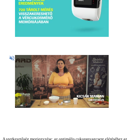
A szerkesztőség megjegyzése: az optimális cukoranyagcsere eléréséhez az