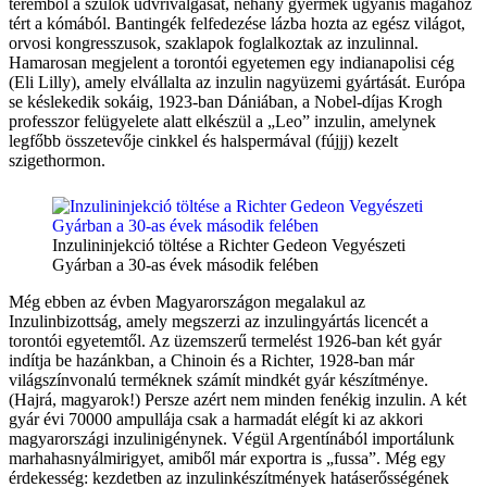
teremből a szülők üdvrivalgását, néhány gyermek ugyanis magához
tért a kómából. Bantingék felfedezése lázba hozta az egész világot,
orvosi kongresszusok, szaklapok foglalkoztak az inzulinnal.
Hamarosan megjelent a torontói egyetemen egy indianapolisi cég
(Eli Lilly), amely elvállalta az inzulin nagyüzemi gyártását. Európa
se késlekedik sokáig, 1923-ban Dániában, a Nobel-díjas
Krogh
professzor
felügyelete alatt elkészül a „Leo” inzulin, amelynek
legfőbb összetevője cinkkel és halspermával (fújjj) kezelt
szigethormon.
Inzulininjekció töltése a Richter Gedeon Vegyészeti
Gyárban a 30-as évek második felében
Még ebben az évben Magyarországon megalakul az
Inzulinbizottság, amely megszerzi az inzulingyártás licencét a
torontói egyetemtől. Az üzemszerű termelést 1926-ban két gyár
indítja be hazánkban, a Chinoin és a Richter, 1928-ban már
világszínvonalú terméknek számít mindkét gyár készítménye.
(Hajrá, magyarok!) Persze azért nem minden fenékig inzulin. A két
gyár évi 70000 ampullája csak a harmadát elégít ki az akkori
magyarországi inzulinigénynek. Végül Argentínából importálunk
marhahasnyálmirigyet, amiből már exportra is „fussa”. Még egy
érdekesség: kezdetben az inzulinkészítmények hatáserősségének