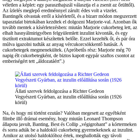
véletlen a képlet: egy paraszthajszál választja el a zsenit az őrülttől).
Az ízlelés meglepő eredménnyel zárult: édes volt a vizelet.
Bantingék olvastak erről a kísérletről, és a bizarr módon megszerzett
tapasztalat birtokában kezdtek el dolgozni Marjorie-val. Azonban ők
tovább mentek a kísérletezésben: miután Marjorie cukorbeteg lett, az
elhalt hasnyálmirigyében felgyülemlett inzulint kivonták, és egy
tisztított extraktumot készítettek belőle. Ezzel kezelték őt, és pár óra
múlva igazolni tudták az anyag vércukorcsökkentő hatását. A
cukorbetegek megmenekültek. (Apróbetűs rész: Marjorie még 70
napig élt cukorbetegként, de biztos kapott egypár szaftos csontot az
emberiségért tett „áldozatáért”.)
Állati szervek feldolgozása a Richter Gedeon
Vegyészeti Gyárban, az inzulin előállítása során (1926
körül)
Na, és hogy mi történt ezután? Valóban megesett az egyébként
filmbe illő drámai esemény, hogy miután Leonard Thompson
állapota javult, Banting, Best és Collip „végigrohant” a kórtermeken
és sorra adták be a haldokló cukorbeteg gyermekeknek az inzulint.
Amikor az utolsó haldoklóhoz értek, meghallották egy távoli