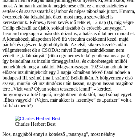
inzulint nem a kutyák hasnyálmirigyéből nyerték ki, sem akkor, sem
most. A humán inzulinok megjelenése előtt ez a megtiszteltetés a
sertések és szarvasmarhák jámbor és népes táborának jutott. Hmmm,
évezredek óta felzabáljuk őket, most meg a szerveikkel is
kereskedünk. Rémes.) Nem kevés idő telik el, 12 nap (!), míg végre
Collip elkészül az újabb, sokkal tisztább és erősebb „anyaggal”.
Leonard megkapja a második dózist is, a hatás ezúttal nem marad el.
A kómaközeli állapotban lévő fiú vércukra csökkenni kezd, majd
pár hét és egészen kigömbölyödik. Az első, sikeres kezelés után
világméreteket ölt a CSODA: mivel Banting szándékosan nem
védeti le „találmányát” (ritka egy nemes lelkű gentlemanus a pali),
így beindulhat az inzulin tömeggyártása, és cukorbetegek milliói
menekülnek meg a haláltól. Magyarországon 1923-ban adnak be
először inzulininjekciót egy 3 napja kómában fekvő fiatal nőnek a
budapesti III. számú (ma I. számú) Belklinikán. A hölgyemény első
szavai, miután két inzulindózis után lassan, nagyon lassan magához
tért: „Vizit van? Olyan sokan tetszenek lenni!” – kérdezi
hunyorogva a fölé hajoló, megdöbbent dokiktól, majd sóhajt egyet:
„Éhes vagyok!” (Vajon, már akkor is „zsemlye” és „parizer” volt a
kórházi menü?)
Charles Herbert Best
Nos, nagyjából ennyi a kötelező „tananyag”, most néhány