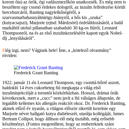
korom óta) az örök, égi vadászmezőkön unatkoznék. És még nem is
beszéltem egy csomó érdekes dologról, az inzulin felfedezése körüli
hercehurcáról, Banting nagylelkűségéről, a
szarvasmarhahasnyálmirigy-hiányról, a hős kis „szuka”
(kutyacsajszi), Marjorie (ejtsd: Márdzsörí) önfeláldozásáról, a halál
markából utolsó pillanatban szabaduló 30 kg-os fiúról, Leonard
Thompsonról, na és az első inzulinkezeléséért kapott egyik Nobel-
díj „lenyúlásáról”.
Elég izgi, nem? Vágjunk bele! Íme, a „kötelező olvasmány”
röviden:
Frederick Grant Banting
1922. január 11-én
Leonard Thompson,
egy csonttá-bőrré aszott,
haldokló 14 éves cukorbeteg fiú megkapja a világ első
inzulininjekcióját a torontói közkórházban. Hosszú, drámai órák
következnek, mert a „cucc” nem javít a fiú válságos állapotán, de
legalább kellemes kis allergiás reakciót okoz.
Dr. Frederick Banting,
akinek előző év nyarán, a világon először sikerült kezelnie egy
Marjorie névre hallgató kutya diabéteszét, utasítja kollégáját,
James
Bertram Collipot,
hogy állítson elő még tisztább, még erősebb
készítményt. (Fontos megemlíteni, hogy az embereknek szánt