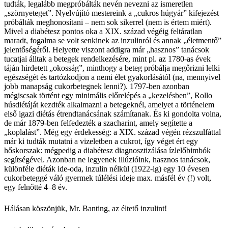
tudták, legalább megpróbálták nevén nevezni az ismeretlen
„szörnyeteget”. Nyelvújító mestereink a „cukros húgyár” kifejezést
próbálták meghonosítani – nem sok sikerrel (nem is értem miért).
Mivel a diabétesz pontos oka a XIX. század végéig feltáratlan
maradt, fogalma se volt senkinek az inzulinról és annak „életmentő”
jelentőségéről. Helyette viszont addigra már „hasznos” tanácsok
tucatjai álltak a betegek rendelkezésére, mint pl. az 1780-as évek
táján hirdetett „okosság”, minthogy a beteg próbálja megőrizni lelki
egészségét és tartózkodjon a nemi élet gyakorlásától (na, mennyivel
jobb manapság cukorbetegnek lenni?). 1797-ben azonban
mégiscsak történt egy minimális előrelépés a „kezelésben”, Rollo
húsdiétáját kezdték alkalmazni a betegeknél, amelyet a történelem
első igazi diétás étrendtanácsának számítanak. És ki gondolta volna,
de már 1879-ben felfedezték a szacharint, amely segítette a
„koplalást”. Még egy érdekesség: a XIX. század végén rézszulfáttal
már ki tudták mutatni a vizeletben a cukrot, így véget ért egy
hőskorszak: mégpedig a diabétesz diagnosztizálása ízlelőbimbók
segítségével. Azonban ne legyenek illúzióink, hasznos tanácsok,
különféle diéták ide-oda, inzulin nélkül (1922-ig) egy 10 évesen
cukorbeteggé váló gyermek túlélési ideje max. másfél év (!) volt,
egy felnőtté 4–8 év.
Hálásan köszönjük, Mr. Banting, az éltető inzulint!