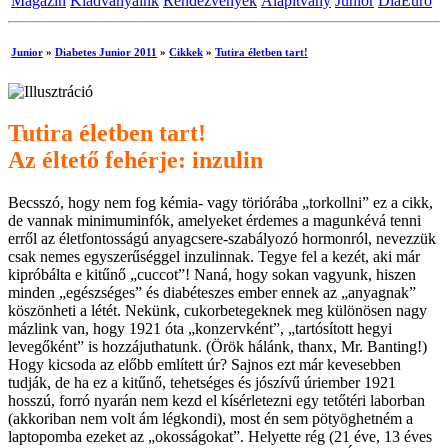
Magazin
Kiadványaink
Rendezvények
Alapítvány
Junior
DiaEuro
Junior
»
Diabetes Junior 2011
»
Cikkek
»
Tutira életben tart!
Tutira életben tart!
Az éltető fehérje: inzulin
Becsszó, hogy nem fog kémia- vagy töriórába „torkollni” ez a cikk,
de vannak minimuminfók, amelyeket érdemes a magunkévá tenni
erről az életfontosságú anyagcsere-szabályozó hormonról, nevezzük
csak nemes egyszerűséggel inzulinnak. Tegye fel a kezét, aki már
kipróbálta e kitűnő „cuccot”! Naná, hogy sokan vagyunk, hiszen
minden „egészséges” és diabéteszes ember ennek az „anyagnak”
köszönheti a létét. Nekünk, cukorbetegeknek meg különösen nagy
mázlink van, hogy 1921 óta „konzervként”, „tartósított hegyi
levegőként” is hozzájuthatunk. (Örök hálánk, thanx, Mr. Banting!)
Hogy kicsoda az előbb említett úr? Sajnos ezt már kevesebben
tudják, de ha ez a kitűnő, tehetséges és jószívű úriember 1921
hosszú, forró nyarán nem kezd el kísérletezni egy tetőtéri laborban
(akkoriban nem volt ám légkondi), most én sem pötyöghetném a
laptopomba ezeket az „okosságokat”. Helyette rég (21 éve, 13 éves