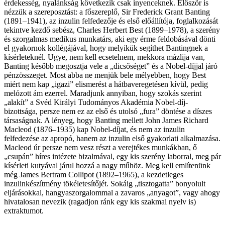
érdekesség, nyalánkság következik csak ínyenceknek. Először is
nézzük a szereposztást: a főszereplő, Sir Frederick Grant Banting
(1891–1941), az inzulin felfedezője és első előállítója, foglalkozását
tekintve kezdő sebész,
Charles Herbert Best
(1899–1978), a szerény
és szorgalmas medikus munkatárs, aki egy érme feldobásával dönti
el gyakornok kollégájával, hogy melyikük segíthet Bantingnek a
kísérleteknél. Ugye, nem kell ecsetelnem, mekkora mázlija van,
Banting később megosztja vele a „dicsőséget” és a Nobel-díjjal járó
pénzösszeget. Most abba ne menjük bele mélyebben, hogy Best
miért nem kap „igazi” elismerést a hátbaveregetésen kívül, pedig
melózott ám ezerrel. Maradjunk annyiban, hogy szokás szerint
„alakít” a Svéd Királyi Tudományos Akadémia Nobel-díj-
bizottsága, persze nem ez az első és utolsó „fura” döntése a díszes
társaságnak. A lényeg, hogy Banting mellett
John James Richard
Macleod
(1876–1935) kap Nobel-díjat, és nem az inzulin
felfedezése az apropó, hanem az inzulin első gyakorlati alkalmazása.
Macleod úr persze nem vesz részt a verejtékes munkákban, ő
„csupán” híres intézete bizalmával, egy kis szerény laborral, meg pár
kísérleti kutyával járul hozzá a nagy műhöz. Meg kell említenünk
még James Bertram Collipot (1892–1965), a kezdetleges
inzulinkészítmény tökéletesítőjét. Sokáig „tisztogatta” bonyolult
eljárásokkal, hangyaszorgalommal a zavaros „anyagot”, vagy ahogy
hivatalosan nevezik (ragadjon ránk egy kis szakmai nyelv is)
extraktumot.