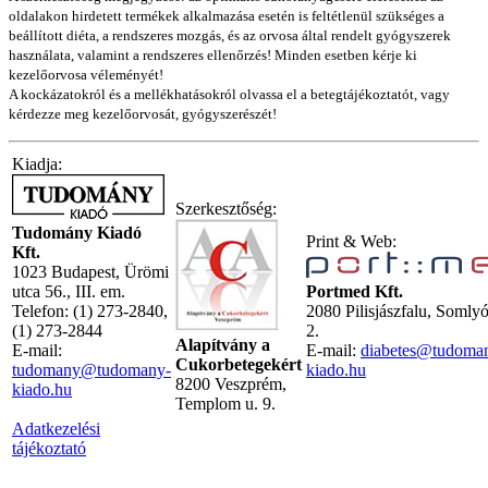
oldalakon hirdetett termékek alkalmazása esetén is feltétlenül szükséges a
beállított diéta, a rendszeres mozgás, és az orvosa által rendelt gyógyszerek
használata, valamint a rendszeres ellenőrzés! Minden esetben kérje ki
kezelőorvosa véleményét!
A kockázatokról és a mellékhatásokról olvassa el a betegtájékoztatót, vagy
kérdezze meg kezelőorvosát, gyógyszerészét!
Kiadja:
Szerkesztőség:
Tudomány Kiadó
Print & Web:
Kft.
1023 Budapest, Ürömi
utca 56., III. em.
Portmed Kft.
Telefon: (1) 273-2840,
2080 Pilisjászfalu, Somly
(1) 273-2844
2.
Alapítvány a
E-mail:
E-mail:
diabetes@tudoma
Cukorbetegekért
tudomany@tudomany-
kiado.hu
8200 Veszprém,
kiado.hu
Templom u. 9.
Adatkezelési
tájékoztató