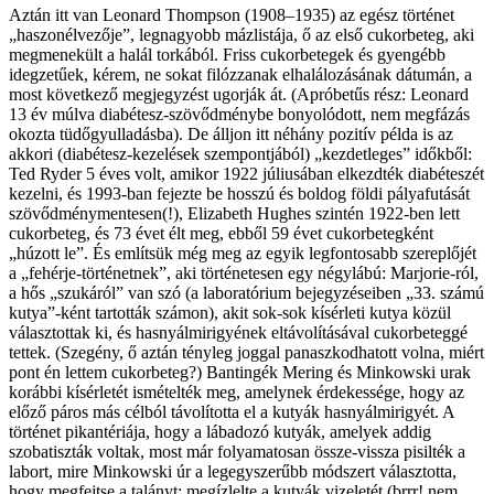
Aztán itt van Leonard Thompson (1908–1935) az egész történet
„haszonélvezője”, legnagyobb mázlistája, ő az első cukorbeteg, aki
megmenekült a halál torkából. Friss cukorbetegek és gyengébb
idegzetűek, kérem, ne sokat filózzanak elhalálozásának dátumán, a
most következő megjegyzést ugorják át. (Apróbetűs rész: Leonard
13 év múlva diabétesz-szövődménybe bonyolódott, nem megfázás
okozta tüdőgyulladásba). De álljon itt néhány pozitív példa is az
akkori (diabétesz-kezelések szempontjából) „kezdetleges” időkből:
Ted Ryder
5 éves volt, amikor 1922 júliusában elkezdték diabéteszét
kezelni, és 1993-ban fejezte be hosszú és boldog földi pályafutását
szövődménymentesen(!),
Elizabeth Hughes
szintén 1922-ben lett
cukorbeteg, és 73 évet élt meg, ebből 59 évet cukorbetegként
„húzott le”. És említsük még meg az egyik legfontosabb szereplőjét
a „fehérje-történetnek”, aki történetesen egy négylábú: Marjorie-ról,
a hős „szukáról” van szó (a laboratórium bejegyzéseiben „33. számú
kutya”-ként tartották számon), akit sok-sok kísérleti kutya közül
választottak ki, és hasnyálmirigyének eltávolításával cukorbeteggé
tettek. (Szegény, ő aztán tényleg joggal panaszkodhatott volna, miért
pont én lettem cukorbeteg?) Bantingék
Mering
és
Minkowski
urak
korábbi kísérletét ismételték meg, amelynek érdekessége, hogy az
előző páros más célból távolította el a kutyák hasnyálmirigyét. A
történet pikantériája, hogy a lábadozó kutyák, amelyek addig
szobatiszták voltak, most már folyamatosan össze-vissza pisilték a
labort, mire Minkowski úr a legegyszerűbb módszert választotta,
hogy megfejtse a talányt: megízlelte a kutyák vizeletét (brrr! nem