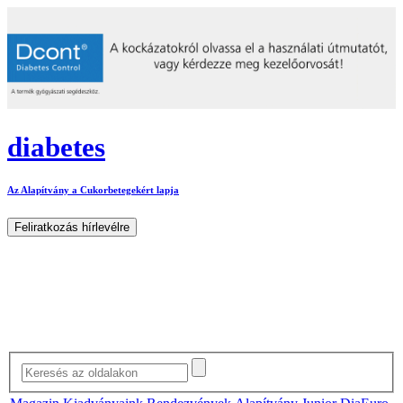
diabetes
Az Alapítvány a Cukorbetegekért lapja