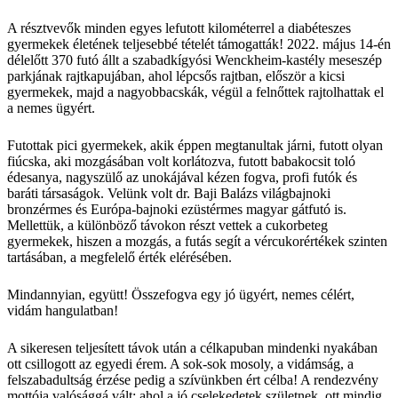
A résztvevők minden egyes lefutott kilométerrel a diabéteszes
gyermekek életének teljesebbé tételét támogatták! 2022. május 14-én
délelőtt 370 futó állt a szabadkígyósi Wenckheim-kastély meseszép
parkjának rajtkapujában, ahol lépcsős rajtban, először a kicsi
gyermekek, majd a nagyobbacskák, végül a felnőttek rajtolhattak el
a nemes ügyért.
Futottak pici gyermekek, akik éppen megtanultak járni, futott olyan
fiúcska, aki mozgásában volt korlátozva, futott babakocsit toló
édesanya, nagyszülő az unokájával kézen fogva, profi futók és
baráti társaságok. Velünk volt dr. Baji Balázs világbajnoki
bronzérmes és Európa-bajnoki ezüstérmes magyar gátfutó is.
Mellettük, a különböző távokon részt vettek a cukorbeteg
gyermekek, hiszen a mozgás, a futás segít a vércukorértékek szinten
tartásában, a megfelelő érték elérésében.
Mindannyian, együtt! Összefogva egy jó ügyért, nemes célért,
vidám hangulatban!
A sikeresen teljesített távok után a célkapuban mindenki nyakában
ott csillogott az egyedi érem. A sok-sok mosoly, a vidámság, a
felszabadultság érzése pedig a szívünkben ért célba! A rendezvény
mottója valósággá vált: ahol a jó cselekedetek születnek, ott mindig