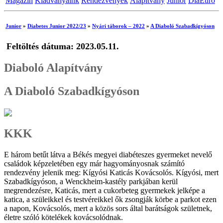
Magazin
Kiadványaink
Rendezvények
Alapítvány
Junior
DiaEuro
Junior
»
Diabetes Junior 2022/23
»
Nyári táborok – 2022
»
A Diaboló Szabadkígyóson
Feltöltés dátuma: 2023.05.11.
Diaboló Alapítvány
A Diaboló Szabadkígyóson
KKK
E három betűt látva a Békés megyei diabéteszes gyermeket nevelő
családok képzeletében egy már hagyományosnak számító
rendezvény jelenik meg: Kígyósi Katicás Kovácsolós. Kígyósi, mert
Szabadkígyóson, a Wenckheim-kastély parkjában kerül
megrendezésre, Katicás, mert a cukorbeteg gyermekek jelképe a
katica, a szüleikkel és testvéreikkel ők zsongják körbe a parkot ezen
a napon, Kovácsolós, mert a közös sors által barátságok születnek,
életre szóló kötelékek kovácsolódnak.