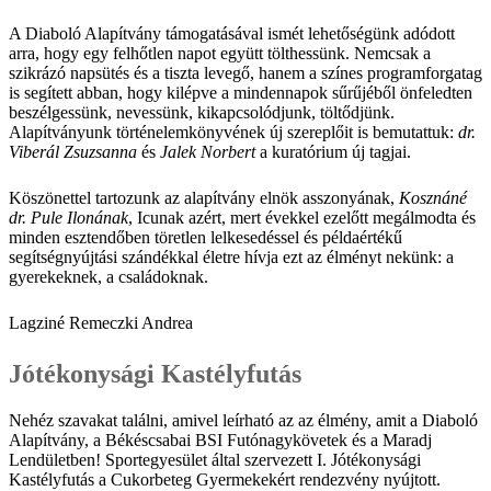
A Diaboló Alapítvány támogatásával ismét lehetőségünk adódott
arra, hogy egy felhőtlen napot együtt tölthessünk. Nemcsak a
szikrázó napsütés és a tiszta levegő, hanem a színes programforgatag
is segített abban, hogy kilépve a mindennapok sűrűjéből önfeledten
beszélgessünk, nevessünk, kikapcsolódjunk, töltődjünk.
Alapítványunk történelemkönyvének új szereplőit is bemutattuk:
dr.
Viberál Zsuzsanna
és
Jalek Norbert
a kuratórium új tagjai.
Köszönettel tartozunk az alapítvány elnök asszonyának,
Kosznáné
dr. Pule Ilonának
, Icunak azért, mert évekkel ezelőtt megálmodta és
minden esztendőben töretlen lelkesedéssel és példaértékű
segítségnyújtási szándékkal életre hívja ezt az élményt nekünk: a
gyerekeknek, a családoknak.
Lagziné Remeczki Andrea
Jótékonysági Kastélyfutás
Nehéz szavakat találni, amivel leírható az az élmény, amit a Diaboló
Alapítvány, a Békéscsabai BSI Futónagykövetek és a Maradj
Lendületben! Sportegyesület által szervezett I. Jótékonysági
Kastélyfutás a Cukorbeteg Gyermekekért rendezvény nyújtott.