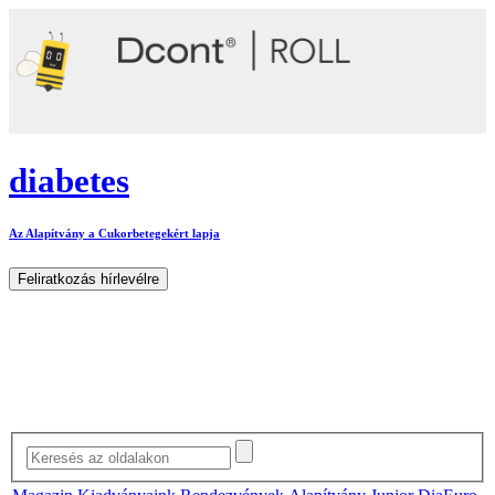
diabetes
Az Alapítvány a Cukorbetegekért lapja