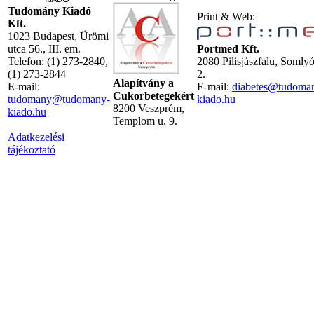
Tudomány Kiadó
Print & Web:
Kft.
1023 Budapest, Ürömi
utca 56., III. em.
Portmed Kft.
Telefon: (1) 273-2840,
2080 Pilisjászfalu, Somly
(1) 273-2844
2.
Alapítvány a
E-mail:
E-mail:
diabetes@tudoma
Cukorbetegekért
tudomany@tudomany-
kiado.hu
8200 Veszprém,
kiado.hu
Templom u. 9.
Adatkezelési
tájékoztató