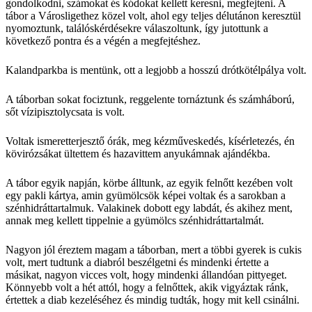
gondolkodni, számokat és kódokat kellett keresni, megfejteni. A
tábor a Városligethez közel volt, ahol egy teljes délutánon keresztül
nyomoztunk, találóskérdésekre válaszoltunk, így jutottunk a
következő pontra és a végén a megfejtéshez.
Kalandparkba is mentünk, ott a legjobb a hosszú drótkötélpálya volt.
A táborban sokat fociztunk, reggelente tornáztunk és számháború,
sőt vízipisztolycsata is volt.
Voltak ismeretterjesztő órák, meg kézműveskedés, kísérletezés, én
kövirózsákat ültettem és hazavittem anyukámnak ajándékba.
A tábor egyik napján, körbe álltunk, az egyik felnőtt kezében volt
egy pakli kártya, amin gyümölcsök képei voltak és a sarokban a
szénhidráttartalmuk. Valakinek dobott egy labdát, és akihez ment,
annak meg kellett tippelnie a gyümölcs szénhidráttartalmát.
Nagyon jól éreztem magam a táborban, mert a többi gyerek is cukis
volt, mert tudtunk a diabról beszélgetni és mindenki értette a
másikat, nagyon vicces volt, hogy mindenki állandóan pittyeget.
Könnyebb volt a hét attól, hogy a felnőttek, akik vigyáztak ránk,
értettek a diab kezeléséhez és mindig tudták, hogy mit kell csinálni.