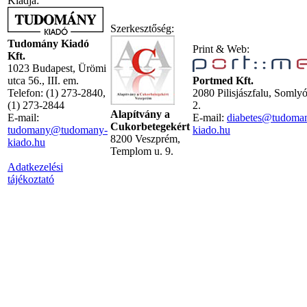
Kiadja:
Szerkesztőség:
Tudomány Kiadó
Print & Web:
Kft.
1023 Budapest, Ürömi
utca 56., III. em.
Portmed Kft.
Telefon: (1) 273-2840,
2080 Pilisjászfalu, Somly
(1) 273-2844
2.
Alapítvány a
E-mail:
E-mail:
diabetes@tudoma
Cukorbetegekért
tudomany@tudomany-
kiado.hu
8200 Veszprém,
kiado.hu
Templom u. 9.
Adatkezelési
tájékoztató