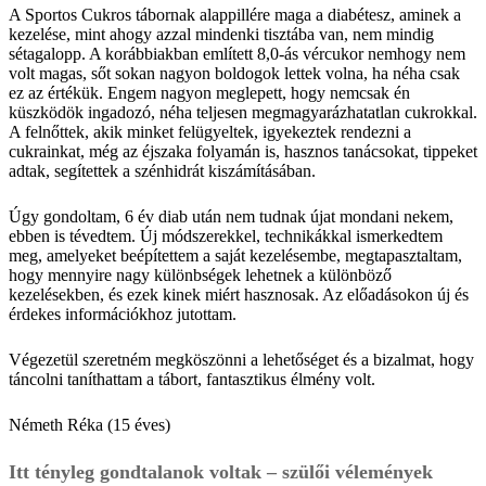
A Sportos Cukros tábornak alappillére maga a diabétesz, aminek a
kezelése, mint ahogy azzal mindenki tisztába van, nem mindig
sétagalopp. A korábbiakban említett 8,0-ás vércukor nemhogy nem
volt magas, sőt sokan nagyon boldogok lettek volna, ha néha csak
ez az értékük. Engem nagyon meglepett, hogy nemcsak én
küszködök ingadozó, néha teljesen megmagyarázhatatlan cukrokkal.
A felnőttek, akik minket felügyeltek, igyekeztek rendezni a
cukrainkat, még az éjszaka folyamán is, hasznos tanácsokat, tippeket
adtak, segítettek a szénhidrát kiszámításában.
Úgy gondoltam, 6 év diab után nem tudnak újat mondani nekem,
ebben is tévedtem. Új módszerekkel, technikákkal ismerkedtem
meg, amelyeket beépítettem a saját kezelésembe, megtapasztaltam,
hogy mennyire nagy különbségek lehetnek a különböző
kezelésekben, és ezek kinek miért hasznosak. Az előadásokon új és
érdekes információkhoz jutottam.
Végezetül szeretném megköszönni a lehetőséget és a bizalmat, hogy
táncolni taníthattam a tábort, fantasztikus élmény volt.
Németh Réka (15 éves)
Itt tényleg gondtalanok voltak – szülői vélemények