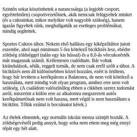
Szintén sokat köszönhetek a narancssárga (a legjobb csoport,
egyértelműen) csoportvezetőinek, akik nemcsak felügyeltek minket
(és a cukrainkat, mikor melyikre volt nagyobb szükség), hanem
igazán figyeltek ránk, meghallgatták az esetleges problémákat,
mindig segítettek.
Sportos Cukros tábor. Nekem első hallásra egy kiképzőtábor jutott
eszembe, ahol napi minimum 5 óra kötelező biciklizés lesz, ebédre
zöldség zöldséggel (talán egy kis hússal) és a 8,0-ás vércukorérték
már magasnak számít. Kellemesen csalódtam. Bár voltak
kirándulások, séták, reggeli tornák, de nem csak erről szólt a tábor. A
biciklizés nem áll különösebben közel hozzám, ezért is örültem,
hogy bár levittem a kerékpárom a Balatonra, de nem volt kötelező a
használata, mert mindig volt olyan program, amihez erre nem volt
szükség. (A családom valószínűleg ebben a cikkben szerez tudomást
arról, miszerint a külön erre az alkalomra megszerzett autós
kerékpártartónak nem volt haszna, mert végül is nem használtam a
biciklim. Tőlük ezúttal is bocsánatot kérek.)
Az ételek elmentek, egy normális iskolai menza szintjét hozták. A
zöldségevésről pedig annyit, hogy soha nem ettem meg még ennyi
répát egy hét alatt.