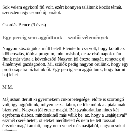
Sok velem egykorú fiú volt, ezért könnyen találtunk közös témát,
szereztem egy csomó új ­barátot.
Csordás Bence (9 éves)
Egy percig sem aggódtunk – szülői vélemények
Nagyon köszönjük a múlt hetet! Eleinte furcsa volt, hogy kötött az
időbeosztás, több a program, mint máshol, de az első napok után
fiunk már várta a következőt! Nagyon jól érezte magát, rengeteg új
élménnyel gazdagodott. Mi, szülők pedig nagyon örülünk, hogy egy
profi csapatra bízhattuk őt. Egy percig sem aggódtunk, hogy bármi
baj lehet.
M.M.
Májusban derült ki gyermekem cukorbetegsége, előtte is szorongó
volt, így aggódtunk, milyen lesz a tábor, de félelmünk alaptalannak
bizonyult. Nagyon jól érezte magát. Bár gyakorlatilag nincs két
egyforma diabos, mindenkinél más válik be, az, hogy a „sajátjaival”
eszmét cserélhetett, ötleteket meríthetett és nem kellett rosszul
éreznie magát amiatt, hogy nem vehet más nasijából, nagyon sokat
jelentett.