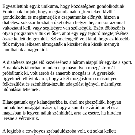
Egyesületünk egyik unikuma, hogy közösségben gondolkodunk.
Fontosnak tartjuk, hogy megtanuljanak a „kereteken kívül”
gondolkodni és megismerjék a csapatmunka előnyét, hiszen a
diabétesz sokszor hozhatja őket olyan helyzetbe, amikor azonnal
változtatni kell, vagy segítségre van szükségük. Ezért többször is
olyan programra vittük el őket, ahol egy-egy fejtörő megfejtéséhez
össze kellett dolgozniuk. Szívmelengető volt látni, hogy az idősebb
fiúk milyen lelkesen támogatták a kicsiket és a kicsik mennyit
tanulhattak a nagyoktól.
A diabétesz megfelelő kezeléséhez a három alappillér egyike a sport.
A napközis táborban minden nap másmilyen mozgásformát
próbáltunk ki, volt aerob és anaerob mozgás is. A gyerekek
figyelmét felhívtuk arra, hogy a két mozgásforma másmilyen
felkészülést és szénhidrát-inzulin adagolást igényel, másmilyen
utóhatásai lehetnek.
Ellátogattunk egy kalandparkba is, ahol megbeszéltük, hogyan
tudnak biztonsággal mászni, hogy a kanül ne záródjon el és a
magasban is legyen náluk szénhidrát, arra az esetre, ha hirtelen
leesne a vércukruk.
A legjobb a cowboyos szabadulószoba volt, ott sokat kellett