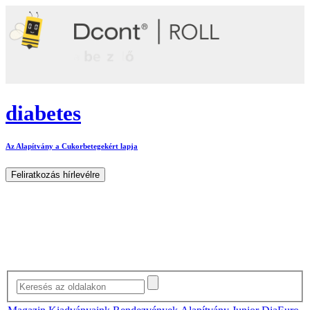
diabetes
Az Alapítvány a Cukorbetegekért lapja