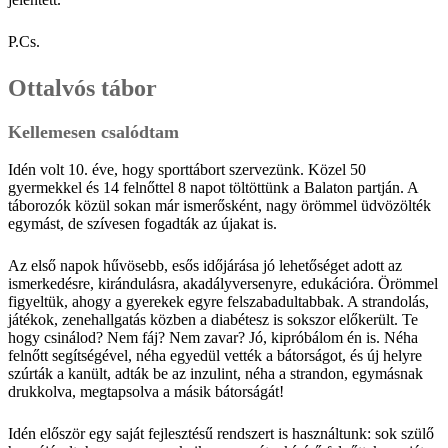
P.Cs.
Ottalvós tábor
Kellemesen csalódtam
Idén volt 10. éve, hogy sporttábort szervezünk. Közel 50
gyermekkel és 14 felnőttel 8 napot töltöttünk a Balaton partján. A
táborozók közül sokan már ismerősként, nagy örömmel üdvözölték
egymást, de szívesen fogadták az újakat is.
Az első napok hűvösebb, esős időjárása jó lehetőséget adott az
ismerkedésre, kirándulásra, akadályversenyre, edukációra. Örömmel
figyeltük, ahogy a gyerekek egyre felszabadultabbak. A strandolás,
játékok, zenehallgatás közben a diabétesz is sokszor előkerült. Te
hogy csinálod? Nem fáj? Nem zavar? Jó, kipróbálom én is. Néha
felnőtt segítségével, néha egyedül vették a bátorságot, és új helyre
szúrták a kanült, adták be az inzulint, néha a strandon, egymásnak
drukkolva, megtapsolva a másik bátorságát!
Idén először egy saját fejlesztésű rendszert is használtunk: sok szülő