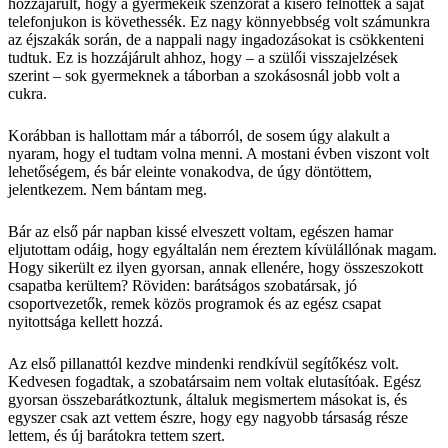
hozzájárult, hogy a gyermekeik szenzorát a kísérő felnőttek a saját
telefonjukon is követhessék. Ez nagy könnyebbség volt számunkra
az éjszakák során, de a nappali nagy ingadozásokat is csökkenteni
tudtuk. Ez is hozzájárult ahhoz, hogy – a szülői visszajelzések
szerint – sok gyermeknek a táborban a szokásosnál jobb volt a
cukra.
Korábban is hallottam már a táborról, de sosem úgy alakult a
nyaram, hogy el tudtam volna menni. A mostani évben viszont volt
lehetőségem, és bár eleinte vonakodva, de úgy döntöttem,
jelentkezem. Nem bántam meg.
Bár az első pár napban kissé elveszett voltam, egészen hamar
eljutottam odáig, hogy egyáltalán nem éreztem kívülállónak magam.
Hogy sikerült ez ilyen gyorsan, annak ellenére, hogy összeszokott
csapatba kerültem? Röviden: barátságos szobatársak, jó
csoportvezetők, remek közös programok és az egész csapat
nyitottsága kellett hozzá.
Az első pillanattól kezdve mindenki rendkívül segítőkész volt.
Kedvesen fogadtak, a szobatársaim nem voltak elutasítóak. Egész
gyorsan összebarátkoztunk, általuk megismertem másokat is, és
egyszer csak azt vettem észre, hogy egy nagyobb társaság része
lettem, és új barátokra tettem szert.