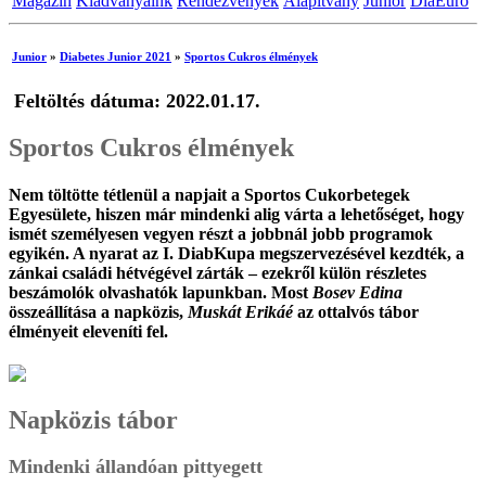
Magazin
Kiadványaink
Rendezvények
Alapítvány
Junior
DiaEuro
Junior
»
Diabetes Junior 2021
»
Sportos Cukros élmények
Feltöltés dátuma: 2022.01.17.
Sportos Cukros élmények
Nem töltötte tétlenül a napjait a Sportos Cukorbetegek
Egyesülete, hiszen már mindenki alig várta a lehetőséget, hogy
ismét személyesen vegyen részt a jobbnál jobb programok
egyikén. A nyarat az I. DiabKupa megszervezésével kezdték, a
zánkai családi hétvégével zárták – ezekről külön részletes
beszámolók olvashatók lapunkban. Most
Bosev Edina
összeállítása a napközis,
Muskát Erikáé
az ottalvós tábor
élményeit eleveníti fel.
Napközis tábor
Mindenki állandóan pittyegett