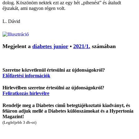
dolog. Köszönöm nektek ezt az egy hét „pihenést” és átaludt
éjszakát, ami nagyon régen volt.
L. Dávid
Megjelent a
diabetes junior
•
2021/1.
számában
Szeretne közvetlenül értesülni az újdonságokról?
Előfizetési információk
Hírlevélben szeretne értesülni az újdonságokról?
Feliratkozás hírlevélre
Rendelje meg a Diabetes című betegtájékoztató kiadványt, és
féláron adjuk mellé a Diabetes különszámokat és a Hypertonia
Magazint!
(Legfeljebb 3 db-ot)