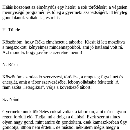
Hálás köszönet az élménydús egy hétért, a sok törődésért, a végtelen
mennyiségű programért és főleg a gyermeki szabadságért. Itt tényleg
gondtalanok voltak. Ja, és mi is.
H. Tünde
Köszönöm, hogy Réka elmehetett a táborba. Kicsit ki lett mozdítva
a megszokott, kényelmes mindennapokból, ami jó hatással volt rá.
Azt mondta, hogy jövőre is szeretne menni!
N. Réka
Köszönöm az odaadó szervezést, törődést, a rengeteg figyelmet és
energiát, amit a tábor szervezésébe, lebonyolításába fektettek! A
fiam azóta „letargikus”, várja a következő tábort!
Sz. Nándi
Gyermekemnek tökéletes cukrai voltak a táborban, ami már nagyon
régen fordult elő. Tudja, mi a dolga a diabbal. Ezek szerint nincs
olyan nagy gond, mint amire én gondoltam, csak kamaszkorban úgy
gondolja, itthon nem érdekli, de máshol nélkülem mégis megy a