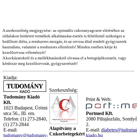
A szerkesztőség megjegyzése: az optimális cukoranyagcsere eléréséhez az
oldalakon hirdetett termékek alkalmazása esetén is feltétlenül szükséges a
beállított diéta, a rendszeres mozgás, és az orvosa által rendelt gyógyszerek
használata, valamint a rendszeres ellenőrzés! Minden esetben kérje ki
kezelőorvosa véleményét!
A kockázatokról és a mellékhatásokról olvassa el a betegtájékoztatót, vagy
kérdezze meg kezelőorvosát, gyógyszerészét!
Kiadja:
Szerkesztőség:
Tudomány Kiadó
Print & Web:
Kft.
1023 Budapest, Ürömi
utca 56., III. em.
Portmed Kft.
Telefon: (1) 273-2840,
2080 Pilisjászfalu, Somly
(1) 273-2844
2.
Alapítvány a
E-mail:
E-mail:
diabetes@tudoma
Cukorbetegekért
tudomany@tudomany-
kiado.hu