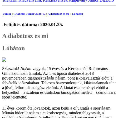
Magazin
Kiadványaink
Rendezvények
Alapítvány
Junior
DiaEuro
Junior
»
Diabetes Junior 2020/1.
»
A diabétesz és mi
»
Lóháton
Feltöltés dátuma: 2020.01.25.
A diabétesz és mi
Lóháton
Sziasztok!
Noémi
vagyok, 15 éves és a Kecskeméti Református
Gimnáziumban tanulok. Az 1-es típusú diabéteszt 2018
novemberében diagnosztizálták nálam, pont iskolaválasztás előtt, a
felvételik időszakában. Teljesen összeomlottunk, kilátástalannak tűnt
a jövő, felfordult az egész életünk. A kiutat és a reményt ebből a
helyzetből – a szüleim és családom támogatása mellett – számomra a
sport jelentette.
11 éves korom óta lovagolok, azon belül a díjugratás a sportágam.
Miután kiderült nálam a cukorbetegség, minden felgyorsult, a
családom összefogott és teljesült az álmom: kaptam egy saját lovat.