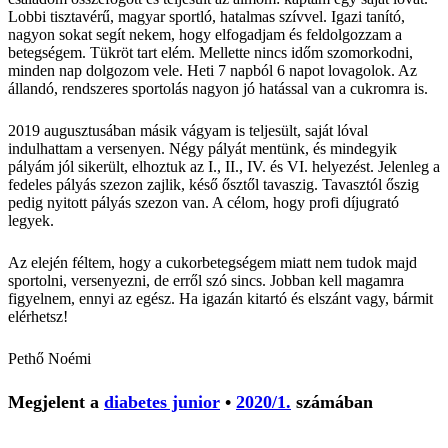
Lobbi tisztavérű, magyar sportló, hatalmas szívvel. Igazi tanító,
nagyon sokat segít nekem, hogy elfogadjam és feldolgozzam a
betegségem. Tükröt tart elém. Mellette nincs időm szomorkodni,
minden nap dolgozom vele. Heti 7 napból 6 napot lovagolok. Az
állandó, rendszeres sportolás nagyon jó hatással van a cukromra is.
2019 augusztusában másik vágyam is teljesült, saját lóval
indulhattam a versenyen. Négy pályát mentünk, és mindegyik
pályám jól sikerült, elhoztuk az I., II., IV. és VI. helyezést. Jelenleg a
fedeles pályás szezon zajlik, késő ősztől tavaszig. Tavasztól őszig
pedig nyitott pályás szezon van. A célom, hogy profi díjugrató
legyek.
Az elején féltem, hogy a cukorbetegségem miatt nem tudok majd
sportolni, versenyezni, de erről szó sincs. Jobban kell magamra
figyelnem, ennyi az egész. Ha igazán kitartó és elszánt vagy, bármit
elérhetsz!
Pethő Noémi
Megjelent a
diabetes junior
•
2020/1.
számában