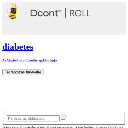
diabetes
Az Alapítvány a Cukorbetegekért lapja