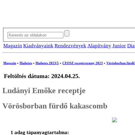
Magazin
Kiadványaink
Rendezvények
Alapítvány
Junior
Dia
Magazin
»
Diabetes
»
Diabetes 2023/5
»
CEOSZ receptverseny 2023
»
Vörösborban fürd
Feltöltés dátuma: 2024.04.25.
Ludányi Emőke receptje
Vörösborban fürdő kakascomb
1 adag tápanyagtartalma: