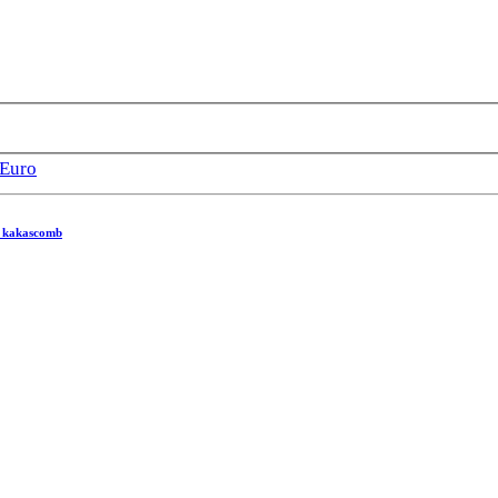
Euro
ő kakascomb