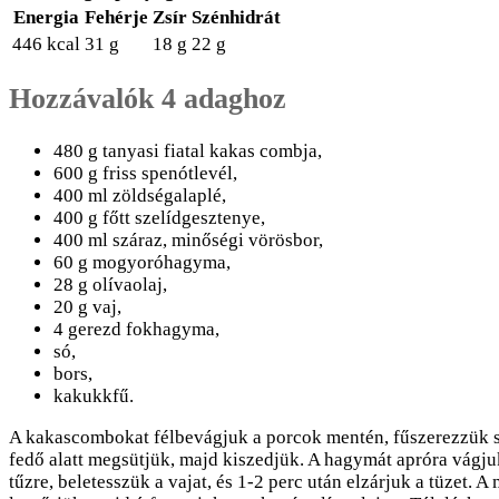
Energia
Fehérje
Zsír
Szénhidrát
446 kcal
31 g
18 g
22 g
Hozzávalók 4 adaghoz
480 g tanyasi fiatal kakas combja,
600 g friss spenótlevél,
400 ml zöldségalaplé,
400 g főtt szelídgesztenye,
400 ml száraz, minőségi vörösbor,
60 g mogyoróhagyma,
28 g olívaolaj,
20 g vaj,
4 gerezd fokhagyma,
só,
bors,
kakukkfű.
A kakascombokat félbevágjuk a porcok mentén, fűszerezzük só
fedő alatt megsütjük, majd kiszedjük. A hagymát apróra vágjuk
tűzre, beletesszük a vajat, és 1-2 perc után elzárjuk a tüzet. 