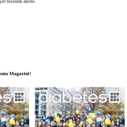
yét teszünk mellé.
tonia Magazint!