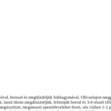
val, borssal és megtűzdeljük fokhagymával. Olívaolajon megpir
, lassú tűzön megdinszteljük, felöntjük borral és 3/4 részét el
A megtisztított, megmosott spenótleveleket forró, sós vízben 1-2 