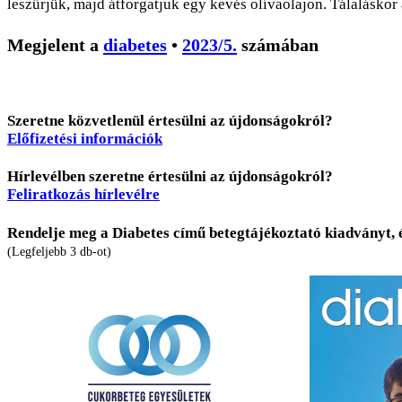
leszűrjük, majd átforgatjuk egy kevés olívaolajon. Tálaláskor 
Megjelent a
diabetes
•
2023/5.
számában
Szeretne közvetlenül értesülni az újdonságokról?
Előfizetési információk
Hírlevélben szeretne értesülni az újdonságokról?
Feliratkozás hírlevélre
Rendelje meg a Diabetes című betegtájékoztató kiadványt, 
(Legfeljebb 3 db-ot)