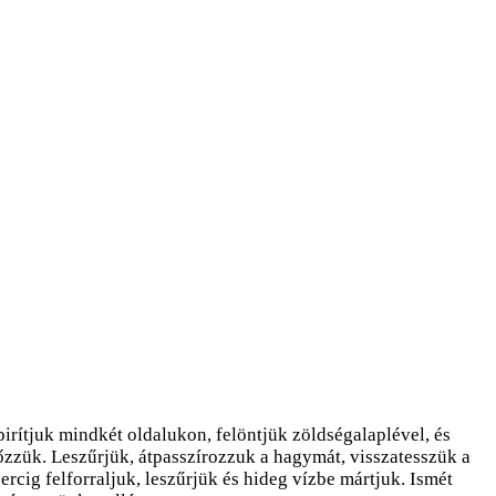
ítjuk mindkét oldalukon, felöntjük zöldségalaplével, és
főzzük. Leszűrjük, átpasszírozzuk a hagymát, visszatesszük a
percig felforraljuk, leszűrjük és hideg vízbe mártjuk. Ismét