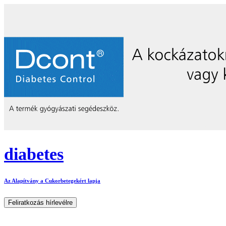
diabetes
Az Alapítvány a Cukorbetegekért lapja