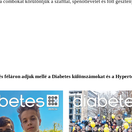
a combokat körülöntjük a szafttal, spenótlevelet és főtt geszten
és féláron adjuk mellé a Diabetes különszámokat és a Hyper