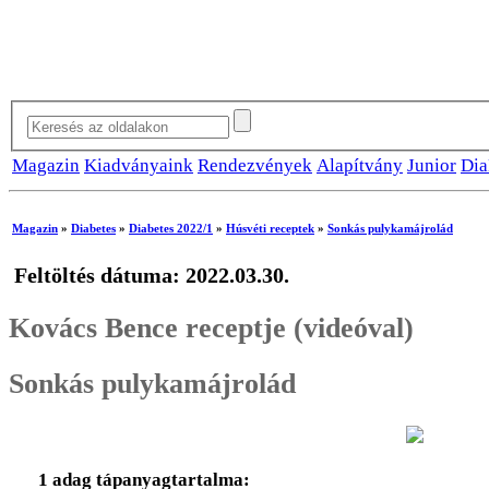
Magazin
Kiadványaink
Rendezvények
Alapítvány
Junior
Dia
Magazin
»
Diabetes
»
Diabetes 2022/1
»
Húsvéti receptek
»
Sonkás pulykamájrolád
Feltöltés dátuma: 2022.03.30.
Kovács Bence receptje (videóval)
Sonkás pulykamájrolád
1 adag tápanyagtartalma: