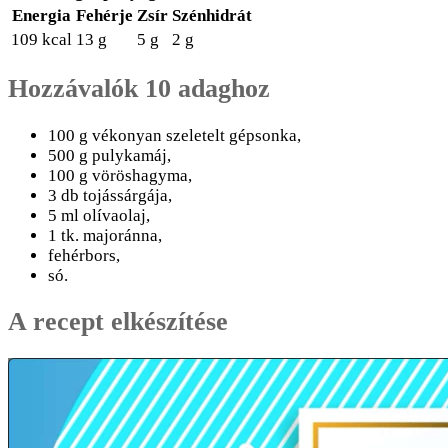
Energia
Fehérje
Zsír
Szénhidrát
109 kcal
13 g
5 g
2 g
Hozzávalók 10 adaghoz
100 g vékonyan szeletelt gépsonka,
500 g pulykamáj,
100 g vöröshagyma,
3 db tojássárgája,
5 ml olívaolaj,
1 tk. majoránna,
fehérbors,
só.
A recept elkészítése