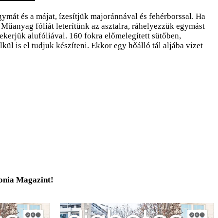
ymát és a májat, ízesítjük majoránnával és fehérborssal. Ha
 Műanyag fóliát leterítünk az asztalra, ráhelyezzük egymást
kerjük alufóliával. 160 fokra előmelegített sütőben,
kül is el tudjuk készíteni. Ekkor egy hőálló tál aljába vizet
tonia Magazint!