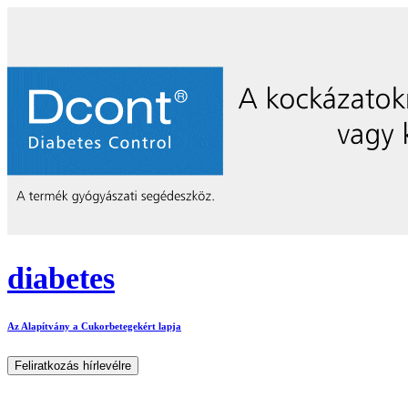
diabetes
Az Alapítvány a Cukorbetegekért lapja