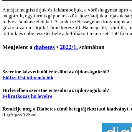
A májat megtisztítjuk és feldaraboljuk, a vöröshagymát apró k
megpirult, egy turmixgépbe tesszük, hozzáadjuk a tojások sárg
fedve a sonkaszeleteket. A sonka szélességében kinyomjuk a ma
gőzfokozaton sütjük 1 órán keresztül. Ha megsült, kihűtjük, pir
töltünk és ebbe tesszük bele a befóliázott tekercset. 150 fokon
Megjelent a
diabetes
•
2022/1.
számában
Szeretne közvetlenül értesülni az újdonságokról?
Előfizetési információk
Hírlevélben szeretne értesülni az újdonságokról?
Feliratkozás hírlevélre
Rendelje meg a Diabetes című betegtájékoztató kiadványt, 
(Legfeljebb 3 db-ot)