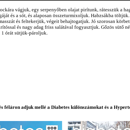
ockára vágjuk, egy serpenyőben olajat pirítunk, rátesszük a hag
áját és a sót, és alaposan összeturmixoljuk. Habzsákba töltjük.
sszát és feltekerjük, végeit behajtogatjuk. Jó szorosan körbete
ítóssal és nagy adag friss salátával fogyasztjuk. Gőzös sütő nél
 1 órát sütjük-pároljuk.
és féláron adjuk mellé a Diabetes különszámokat és a Hyper