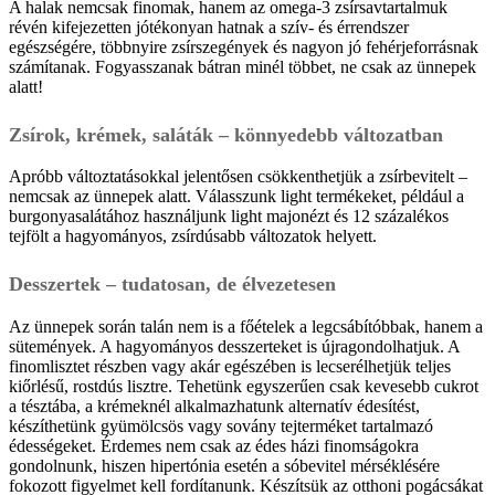
A halak nemcsak finomak, hanem az omega-3 zsírsavtartalmuk
révén kifejezetten jótékonyan hatnak a szív- és érrendszer
egészségére, többnyire zsírszegények és nagyon jó fehérjeforrásnak
számítanak. Fogyasszanak bátran minél többet, ne csak az ünnepek
alatt!
Zsírok, krémek, saláták – könnyedebb változatban
Apróbb változtatásokkal jelentősen csökkenthetjük a zsírbevitelt –
nemcsak az ünnepek alatt. Válasszunk light termékeket, például a
burgonyasalátához használjunk light majonézt és 12 százalékos
tejfölt a hagyományos, zsírdúsabb változatok helyett.
Desszertek – tudatosan, de élvezetesen
Az ünnepek során talán nem is a főételek a legcsábítóbbak, hanem a
sütemények. A hagyományos desszerteket is újragondolhatjuk. A
finomlisztet részben vagy akár egészében is lecserélhetjük teljes
kiőrlésű, rostdús lisztre. Tehetünk egyszerűen csak kevesebb cukrot
a tésztába, a krémeknél alkalmazhatunk alternatív édesítést,
készíthetünk gyümölcsös vagy sovány tejterméket tartalmazó
édességeket. Érdemes nem csak az édes házi finomságokra
gondolnunk, hiszen hipertónia esetén a sóbevitel mérséklésére
fokozott figyelmet kell fordítanunk. Készítsük az otthoni pogácsákat