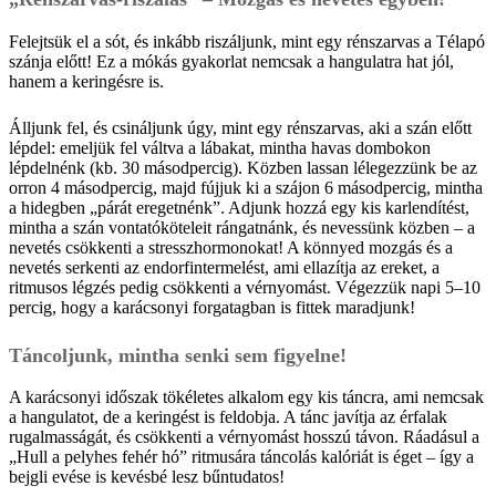
Felejtsük el a sót, és inkább riszáljunk, mint egy rénszarvas a Télapó
szánja előtt! Ez a mókás gyakorlat nemcsak a hangulatra hat jól,
hanem a keringésre is.
Álljunk fel, és csináljunk úgy, mint egy rénszarvas, aki a szán előtt
lépdel: emeljük fel váltva a lábakat, mintha havas dombokon
lépdelnénk (kb. 30 másodpercig). Közben lassan lélegezzünk be az
orron 4 másodpercig, majd fújjuk ki a szájon 6 másodpercig, mintha
a hidegben „párát eregetnénk”. Adjunk hozzá egy kis karlendítést,
mintha a szán vontatóköteleit rángatnánk, és nevessünk közben – a
nevetés csökkenti a stresszhormonokat! A könnyed mozgás és a
nevetés serkenti az endorfintermelést, ami ellazítja az ereket, a
ritmusos légzés pedig csökkenti a vérnyomást. Végezzük napi 5–10
percig, hogy a karácsonyi forgatagban is fittek maradjunk!
Táncoljunk, mintha senki sem figyelne!
A karácsonyi időszak tökéletes alkalom egy kis táncra, ami nemcsak
a hangulatot, de a keringést is feldobja. A tánc javítja az érfalak
rugalmasságát, és csökkenti a vérnyomást hosszú távon. Ráadásul a
„Hull a pelyhes fehér hó” ritmusára táncolás kalóriát is éget – így a
bejgli evése is kevésbé lesz bűntudatos!