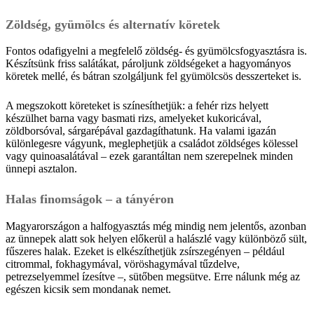
Zöldség, gyümölcs és alternatív köretek
Fontos odafigyelni a megfelelő zöldség- és gyümölcsfogyasztásra is.
Készítsünk friss salátákat, pároljunk zöldségeket a hagyományos
köretek mellé, és bátran szolgáljunk fel gyümölcsös desszerteket is.
A megszokott köreteket is színesíthetjük: a fehér rizs helyett
készülhet barna vagy basmati rizs, amelyeket kukoricával,
zöldborsóval, sárgarépával gazdagíthatunk. Ha valami igazán
különlegesre vágyunk, meglephetjük a családot zöldséges kölessel
vagy quinoasalátával – ezek garantáltan nem szerepelnek minden
ünnepi asztalon.
Halas finomságok – a tányéron
Magyarországon a halfogyasztás még mindig nem jelentős, azonban
az ünnepek alatt sok helyen előkerül a halászlé vagy különböző sült,
fűszeres halak. Ezeket is elkészíthetjük zsírszegényen – például
citrommal, fokhagymával, vöröshagymával tűzdelve,
petrezselyemmel ízesítve –, sütőben megsütve. Erre nálunk még az
egészen kicsik sem mondanak nemet.