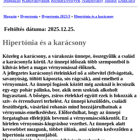
Magazin
Kiadványaink
Rendezvények
Alapítvány
Junior
DiaEuro
Magazin
»
Hypertonia
»
Hypertonia 2025/3
»
Hipertónia és a karácsony
Feltöltés dátuma: 2025.12.25.
Hipertónia és a karácsony
Közeleg a karácsony, a várakozás ünnepe, összegyűlik a család
a karácsonyfa körül. Az ünnepi időszak több szempontból is
kihívás lehet a magas vérnyomással élőknek.
A jellegzetes karácsonyi ételeinkkel nő a sóbevitel (felvágottak,
savanyúság, töltött káposzta, sós rágcsák), ami emelheti a
vérnyomást. Az ünnepi fogások között még azoknál is lecsúszik
egy-egy pohár pálinka, bor, akik nem szoktak alkoholt
fogyasztani. A bőséges, zsíros ételekkel együtt ezek is fokozzák a
szív- és érrendszeri terhelést. Az ünnepi készülődés, családi
feszültségek, vásárlási rohanás mind hozzájárulhatnak a
vérnyomás-emelkedéshez. Előfordulhat, hogy az ünnepi
forgatagban elfelejtjük bevenni a vérnyomáscsökkentőt. Ez
hirtelen vérnyomás-kiugráshoz vezethet. Az ünnepek alatt
kevesebbet mozgunk, többet ülünk, ami szintén kedvezőtlen a
hipertónia szempontjából.