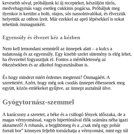
kevesebb sóval, próbáljunk ki új recepteket, készüljön túrós,
medvehagymás vagy esetleg cukkinis pogácsa. Próbáljuk meg
ilyenkor is kerülni a bolti, olajos, sós nassolnivalókat, és élvezzük
helyettük az otthon ízeit. Már ezekkel az apró lépésekkel is sokat
tehetünk önmagunkért.
Egyensúly és élvezet kéz a kézben
Nem kell lemondani semmiről az ünnepek alatt – a kulcs a
tudatosság és az egyensúly. Egy kisebb szelet sütemény is elég lehet,
ha élvezettel fogyasztjuk el. Fontos a mértékletesség az
étkezésekben és az alkohol fogyasztásában is.
És hogy mindezt miért érdemes megtenni? Önmagáért. A
szeretteiért. Azért, hogy még sok csodás ünnepet élhessenek meg
együtt, közös emlékeket gyűjtve, az ünnepi asztalnál ülve.
Gyógytornász-szemmel
A karácsony a szeretet, a béke és a csillogó fények időszaka, de a
magas vérnyomással, vagyis hipertóniával élők számára néha igazi
aknamező! A rohanás, a bejglitömeg és a „csak még egy pohár
forralt bor” könnyen feljebb tornázhatja a vérnyomást, mint egy túl