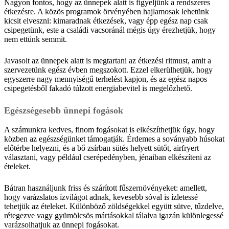
Nagyon fontos, hogy az ünnepek alatt is figyeljünk a rendszeres
étkezésre. A közös programok örvényében hajlamosak lehetünk
kicsit elveszni: kimaradnak étkezések, vagy épp egész nap csak
csipegetünk, este a családi vacsoránál mégis úgy érezhetjük, hogy
nem ettünk semmit.
Javasolt az ünnepek alatt is megtartani az étkezési ritmust, amit a
szervezetünk egész évben megszokott. Ezzel elkerülhetjük, hogy
egyszerre nagy mennyiségű terhelést kapjon, és az egész napos
csipegetésből fakadó túlzott energiabevitel is megelőzhető.
Egészségesebb ünnepi fogások
A számunkra kedves, finom fogásokat is elkészíthetjük úgy, hogy
közben az egészségünket támogatják. Érdemes a soványabb húsokat
előtérbe helyezni, és a bő zsírban sütés helyett sütőt, airfryert
választani, vagy például cserépedényben, jénaiban elkészíteni az
ételeket.
Bátran használjunk friss és szárított fűszernövényeket: amellett,
hogy varázslatos ízvilágot adnak, kevesebb sóval is ízletessé
tehetjük az ételeket. Különböző zöldségekkel együtt sütve, tűzdelve,
rétegezve vagy gyümölcsös mártásokkal tálalva igazán különlegessé
varázsolhatjuk az ünnepi fogásokat.