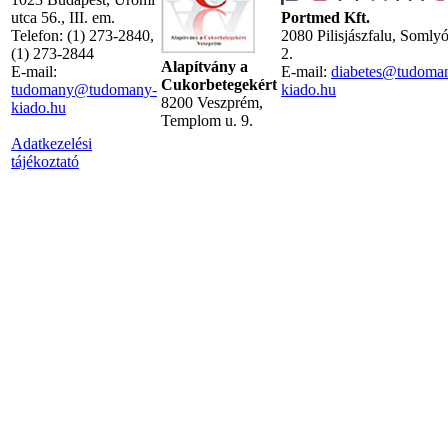
utca 56., III. em.
Portmed Kft.
Telefon: (1) 273-2840,
2080 Pilisjászfalu, Somly
(1) 273-2844
2.
Alapítvány a
E-mail:
E-mail:
diabetes@tudoma
Cukorbetegekért
tudomany@tudomany-
kiado.hu
8200 Veszprém,
kiado.hu
Templom u. 9.
Adatkezelési
tájékoztató