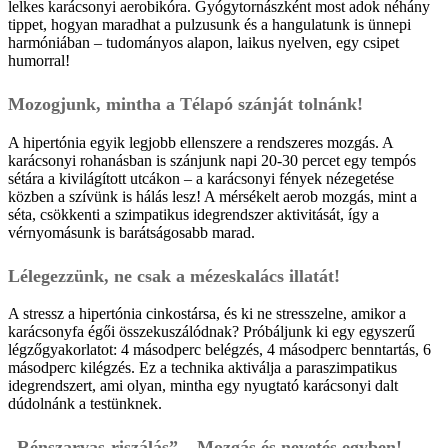
lelkes karácsonyi aerobik­óra. Gyógytornászként most adok néhány
tippet, hogyan maradhat a pulzusunk és a hangulatunk is ünnepi
harmóniában – tudományos alapon, laikus nyelven, egy csipet
humorral!
Mozogjunk, mintha a Télapó szánját tolnánk!
A hipertónia egyik legjobb ellenszere a rendszeres mozgás. A
karácsonyi rohanásban is szánjunk napi 20-30 percet egy tempós
sétára a kivilágított utcákon – a karácsonyi fények nézegetése
közben a szívünk is hálás lesz! A mérsékelt aerob mozgás, mint a
séta, csökkenti a szimpatikus idegrendszer aktivitását, így a
vérnyomásunk is barátságosabb marad.
Lélegezzünk, ne csak a mézeskalács illatát!
A stressz a hipertónia cinkostársa, és ki ne stresszelne, amikor a
karácsonyfa égői összekuszálódnak? Próbáljunk ki egy egyszerű
légzőgyakorlatot: 4 másodperc belégzés, 4 másodperc benntartás, 6
másodperc kilégzés. Ez a technika aktiválja a paraszimpatikus
idegrendszert, ami olyan, mintha egy nyugtató karácsonyi dalt
dúdolnánk a testünknek.
„Rénszarvas-riszálás” – Mozgás és nevetés egyben!