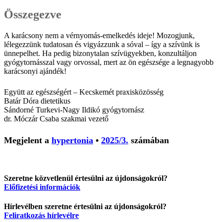
Összegezve
A karácsony nem a vérnyomás-emelkedés ideje! Mozogjunk,
lélegezzünk tudatosan és vigyázzunk a sóval – így a szívünk is
ünnepelhet. Ha pedig bizonytalan szívügyekben, konzultáljon
gyógytornásszal vagy orvossal, mert az ön egészsége a legnagyobb
karácsonyi ajándék!
Együtt az egészségért – Kecskemét praxisközösség
Batár Dóra
dietetikus
Sándorné Turkevi-Nagy Ildikó
gyógytornász
dr. Móczár Csaba
szakmai vezető
Megjelent a
hypertonia
•
2025/3.
számában
Szeretne közvetlenül értesülni az újdonságokról?
Előfizetési információk
Hírlevélben szeretne értesülni az újdonságokról?
Feliratkozás hírlevélre