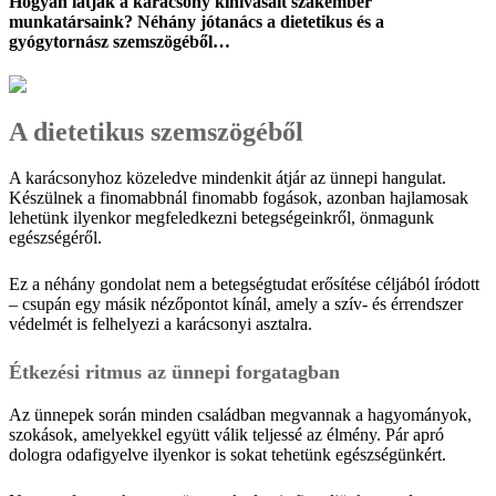
Hogyan látják a karácsony kihívásait szakember
munkatársaink? Néhány jótanács a dietetikus és a
gyógytornász szemszögéből…
A dietetikus szemszögéből
A karácsonyhoz közeledve mindenkit átjár az ünnepi hangulat.
Készülnek a finomabbnál finomabb fogások, azonban hajlamosak
lehetünk ilyenkor megfeledkezni betegségeinkről, önmagunk
egészségéről.
Ez a néhány gondolat nem a betegségtudat erősítése céljából íródott
– csupán egy másik nézőpontot kínál, amely a szív- és érrendszer
védelmét is felhelyezi a karácsonyi asztalra.
Étkezési ritmus az ünnepi forgatagban
Az ünnepek során minden családban megvannak a hagyományok,
szokások, amelyekkel együtt válik teljessé az élmény. Pár apró
dologra odafigyelve ilyenkor is sokat tehetünk egészségünkért.