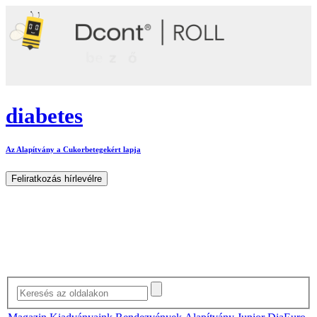
diabetes
Az Alapítvány a Cukorbetegekért lapja