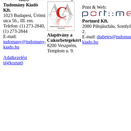
Tudomány Kiadó
Print & Web:
Kft.
1023 Budapest, Ürömi
utca 56., III. em.
Portmed Kft.
Telefon: (1) 273-2840,
2080 Pilisjászfalu, Somly
(1) 273-2844
2.
Alapítvány a
E-mail:
E-mail:
diabetes@tudoma
Cukorbetegekért
tudomany@tudomany-
kiado.hu
8200 Veszprém,
kiado.hu
Templom u. 9.
Adatkezelési
tájékoztató