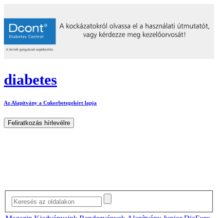
diabetes
Az Alapítvány a Cukorbetegekért lapja