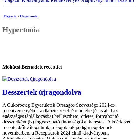
Magazin
Kiadványaink
Rendezvények
Alapítvány
Junior
DiaEuro
Magazin
»
Hypertonia
Hypertonia
Mohácsi Bernadett receptjei
Desszertek újragondolva
A Cukorbeteg Egyesületek Országos Szövetsége 2024-es
receptversenyében a diabéteszesek étrendjébe (és ezáltal az
egészséges táplálkozásba) beilleszthető, ötletes, formabontó,
desszertként (is) fogyasztható finomságokat kerestek. A beérkezett
receptekből válogattunk, a legjobbak pedig megjelennek
novemberben, a Receptsarok 2024 című kiadványban.
A következő receptek
Mohácsi Bernadett
pályaművei.