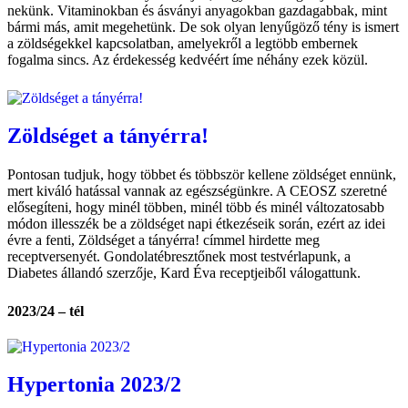
nekünk. Vitaminokban és ásványi anyagokban gazdagabbak, mint
bármi más, amit megehetünk. De sok olyan lenyűgöző tény is ismert
a zöldségekkel kapcsolatban, amelyekről a legtöbb embernek
fogalma sincs. Az érdekesség kedvéért íme néhány ezek közül.
Zöldséget a tányérra!
Pontosan tudjuk, hogy többet és többször kellene zöldséget ennünk,
mert kiváló hatással vannak az egészségünkre. A CEOSZ szeretné
elősegíteni, hogy minél többen, minél több és minél változatosabb
módon illesszék be a zöldséget napi étkezéseik során, ezért az idei
évre a fenti, Zöldséget a tányérra! címmel hirdette meg
receptversenyét. Gondolatébresztőnek most testvérlapunk, a
Diabetes állandó szerzője, Kard Éva receptjeiből válogattunk.
2023/24 – tél
Hypertonia 2023/2