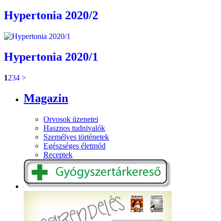
Hypertonia 2020/2
Hypertonia 2020/1
1
2
3
4
>
Magazin
Orvosok üzenetei
Hasznos tudnivalók
Személyes történetek
Egészséges életmód
Receptek