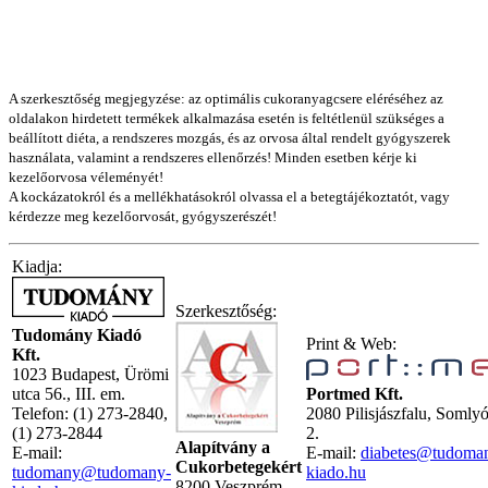
A szerkesztőség megjegyzése: az optimális cukoranyagcsere eléréséhez az
oldalakon hirdetett termékek alkalmazása esetén is feltétlenül szükséges a
beállított diéta, a rendszeres mozgás, és az orvosa által rendelt gyógyszerek
használata, valamint a rendszeres ellenőrzés! Minden esetben kérje ki
kezelőorvosa véleményét!
A kockázatokról és a mellékhatásokról olvassa el a betegtájékoztatót, vagy
kérdezze meg kezelőorvosát, gyógyszerészét!
Kiadja:
Szerkesztőség:
Tudomány Kiadó
Print & Web:
Kft.
1023 Budapest, Ürömi
utca 56., III. em.
Portmed Kft.
Telefon: (1) 273-2840,
2080 Pilisjászfalu, Somly
(1) 273-2844
2.
Alapítvány a
E-mail:
E-mail:
diabetes@tudoma
Cukorbetegekért
tudomany@tudomany-
kiado.hu
8200 Veszprém,