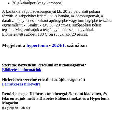
30 g kakaópor (vagy karobpor).
A kockákra vágott édesburgonyát kb. 20-25 perc alatt puhára
főzzük. A zabpelyhet ledaráljuk. A banánt, az édesburgonyát, a
darált zabpelyhet és a kakaót aprítógépbe vagy turmixgépbe tesszük,
egyneműsítjük. Simítsuk egy 30×20 cm-es, sütőpapírral bélelt
tepsibe. Megszórhatjuk a tetejét gyümölccsel, magvakkal.
Előmelegített sütőben 180 C-on sütjük, kb. 20 percig.
Megjelent a
hypertonia
•
2024/1.
számában
Szeretne közvetlenül értesülni az újdonságokról?
Előfizetési információk
Hírlevélben szeretne értesülni az újdonságokról?
Feliratkozás hírlevélre
Rendelje meg a Diabetes című betegtájékoztató kiadványt, és
féláron adjuk mellé a Diabetes különszámokat és a Hypertonia
Magazint!
(Legfeljebb 3 db-ot)