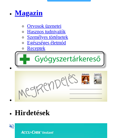
Magazin
Orvosok üzenetei
Hasznos tudnivalók
Személyes történetek
Egészséges életmód
Receptek
Hirdetések