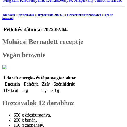
Magazin
Kiadványaink
Rendezvények
Alapítvány
Junior
DiaEuro
Magazin
»
Hypertonia
»
Hypertonia 2024/1
»
Desszertek újragondolva
»
Vegán
brownie
Feltöltés dátuma: 2025.02.04.
Mohácsi Bernadett receptje
Vegán brownie
1 darab energia- és tápanyagtartalma:
Energia
Fehérje
Zsír
Szénhidrát
119 kcal
3 g
1 g
23 g
Hozzávalók 12 darabhoz
650 g édesburgonya,
200 g banán,
150 g zabpehely,