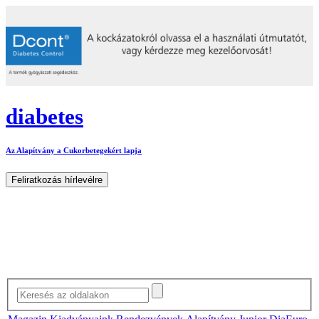
diabetes
Az Alapítvány a Cukorbetegekért lapja