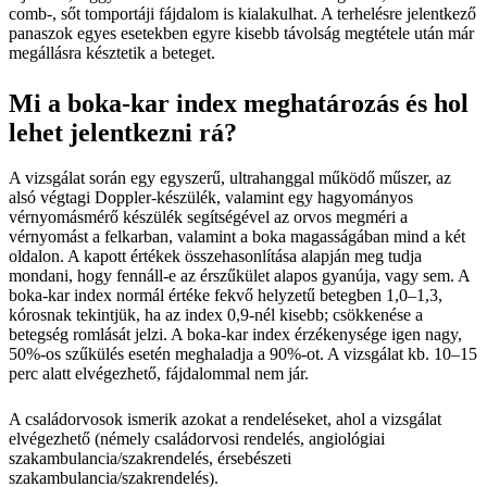
comb-, sőt tomportáji fájdalom is kialakulhat. A terhelésre jelentkező
panaszok egyes esetekben egyre kisebb távolság megtétele után már
megállásra késztetik a beteget.
Mi a boka-kar index meghatározás és hol
lehet jelentkezni rá?
A vizsgálat során egy egyszerű, ultrahanggal működő műszer, az
alsó végtagi Doppler-készülék, valamint egy hagyományos
vérnyomásmérő készülék segítségével az orvos megméri a
vérnyomást a felkarban, valamint a boka magasságában mind a két
oldalon. A kapott értékek összehasonlítása alapján meg tudja
mondani, hogy fennáll-e az érszűkület alapos gyanúja, vagy sem. A
boka-kar index normál értéke fekvő helyzetű betegben 1,0–1,3,
kórosnak tekintjük, ha az index 0,9-nél kisebb; csökkenése a
betegség romlását jelzi. A boka-kar index érzékenysége igen nagy,
50%-os szűkülés esetén meghaladja a 90%-ot. A vizsgálat kb. 10–15
perc alatt elvégezhető, fájdalommal nem jár.
A családorvosok ismerik azokat a rendeléseket, ahol a vizsgálat
elvégezhető (némely családorvosi rendelés, angiológiai
szakambulancia/szakrendelés, érsebészeti
szakambulancia/szakrendelés).