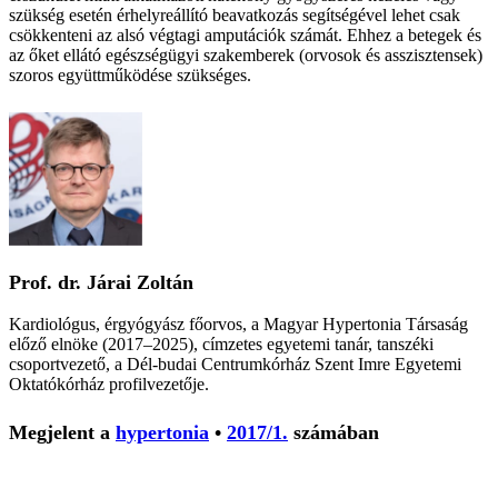
szükség esetén érhelyreállító beavatkozás segítségével lehet csak
csökkenteni az alsó végtagi amputációk számát. Ehhez a betegek és
az őket ellátó egészségügyi szakemberek (orvosok és asszisztensek)
szoros együttműködése szükséges.
Prof. dr. Járai Zoltán
Kardiológus, érgyógyász főorvos, a Magyar Hypertonia Társaság
előző elnöke (2017–2025), címzetes egyetemi tanár, tanszéki
csoportvezető, a Dél-budai Centrumkórház Szent Imre Egyetemi
Oktatókórház profilvezetője.
Megjelent a
hypertonia
•
2017/1.
számában