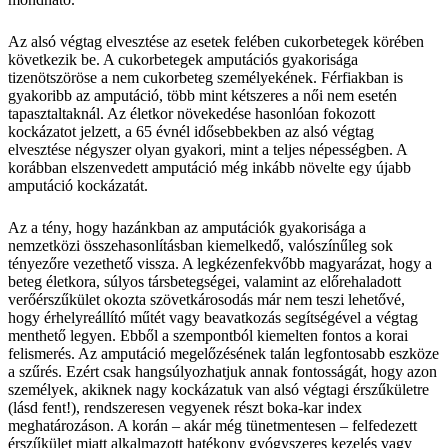
Az alsó végtag elvesztése az esetek felében cukorbetegek körében
következik be. A cukorbetegek amputációs gyakorisága
tizenötszöröse a nem cukorbeteg személyekének. Férfiakban is
gyakoribb az amputáció, több mint kétszeres a női nem esetén
tapasztaltaknál. Az életkor növekedése hasonlóan fokozott
kockázatot jelzett, a 65 évnél idősebbekben az alsó végtag
elvesztése négyszer olyan gyakori, mint a teljes népességben. A
korábban elszenvedett amputáció még inkább növelte egy újabb
amputáció kockázatát.
Az a tény, hogy hazánkban az amputációk gyakorisága a
nemzetközi összehasonlításban kiemelkedő, valószínűleg sok
tényezőre vezethető vissza. A legkézenfekvőbb magyarázat, hogy a
beteg életkora, súlyos társbetegségei, valamint az előrehaladott
verőérszűkület okozta szövetkárosodás már nem teszi lehetővé,
hogy érhelyreállító műtét vagy beavatkozás segítségével a végtag
menthető legyen. Ebből a szempontból kiemelten fontos a korai
felismerés. Az amputáció megelőzésének talán legfontosabb eszköze
a szűrés. Ezért csak hangsúlyozhatjuk annak fontosságát, hogy azon
személyek, akiknek nagy kockázatuk van alsó végtagi érszűkületre
(lásd fent!), rendszeresen vegyenek részt boka-kar index
meghatározáson. A korán – akár még tünetmentesen – felfedezett
érszűkület miatt alkalmazott hatékony gyógyszeres kezelés vagy