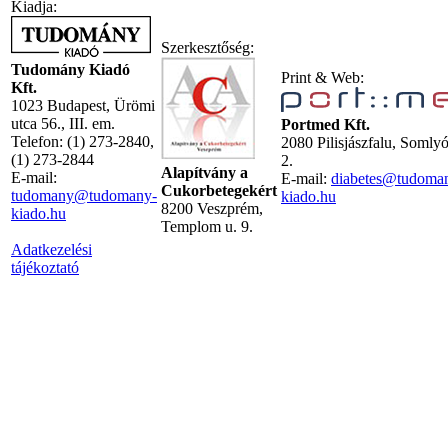
Kiadja:
Szerkesztőség:
Tudomány Kiadó
Print & Web:
Kft.
1023 Budapest, Ürömi
utca 56., III. em.
Portmed Kft.
Telefon: (1) 273-2840,
2080 Pilisjászfalu, Somly
(1) 273-2844
2.
Alapítvány a
E-mail:
E-mail:
diabetes@tudoma
Cukorbetegekért
tudomany@tudomany-
kiado.hu
8200 Veszprém,
kiado.hu
Templom u. 9.
Adatkezelési
tájékoztató