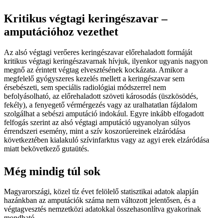
Kritikus végtagi keringészavar –
amputációhoz vezethet
Az alsó végtagi verőeres keringészavar előrehaladott formáját
kritikus végtagi keringészavarnak hívjuk, ilyenkor ugyanis nagyon
megnő az érintett végtag elvesztésének kockázata. Amikor a
megfelelő gyógyszeres kezelés mellett a keringészavar sem
érsebészeti, sem speciális radiológiai módszerrel nem
befolyásolható, az előrehaladott szöveti károsodás (üszkösödés,
fekély), a fenyegető vérmérgezés vagy az uralhatatlan fájdalom
szolgálhat a sebészi amputáció indokául. Egyre inkább elfogadott
felfogás szerint az alsó végtagi amputáció ugyanolyan súlyos
érrendszeri esemény, mint a szív koszorúereinek elzáródása
következtében kialakuló szívinfarktus vagy az agyi erek elzáródása
miatt bekövetkező gutaütés.
Még mindig túl sok
Magyarországi, közel tíz évet felölelő statisztikai adatok alapján
hazánkban az amputációk száma nem változott jelentősen, és a
végtagvesztés nemzetközi adatokkal összehasonlítva gyakorinak
mondható.