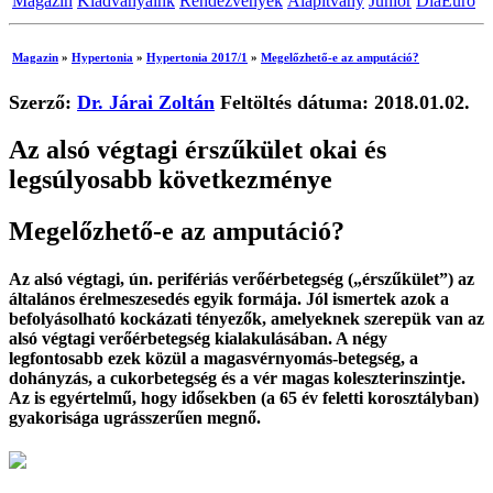
Magazin
Kiadványaink
Rendezvények
Alapítvány
Junior
DiaEuro
Magazin
»
Hypertonia
»
Hypertonia 2017/1
»
Megelőzhető-e az amputáció?
Szerző:
Dr. Járai Zoltán
Feltöltés dátuma: 2018.01.02.
Az alsó végtagi érszűkület okai és
legsúlyosabb következménye
Megelőzhető-e az amputáció?
Az alsó végtagi, ún. perifériás verőérbetegség („érszűkület”) az
általános érelmeszesedés egyik formája. Jól ismertek azok a
befolyásolható kockázati tényezők, amelyeknek szerepük van az
alsó végtagi verőérbetegség kialakulásában. A négy
legfontosabb ezek közül a magasvérnyomás-betegség, a
dohányzás, a cukorbetegség és a vér magas koleszterinszintje.
Az is egyértelmű, hogy idősekben (a 65 év feletti korosztályban)
gyakorisága ugrásszerűen megnő.