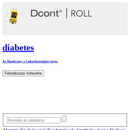
diabetes
Az Alapítvány a Cukorbetegekért lapja