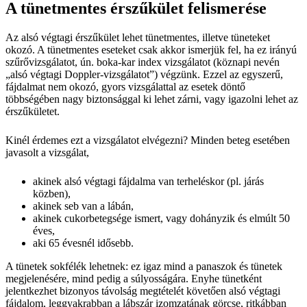
A tünetmentes érszűkület felismerése
Az alsó végtagi érszűkület lehet tünetmentes, illetve tüneteket
okozó. A tünetmentes eseteket csak akkor ismerjük fel, ha ez irányú
szűrővizsgálatot, ún. boka-kar index vizsgálatot (köznapi nevén
„alsó végtagi Doppler-vizsgálatot”) végzünk. Ezzel az egyszerű,
fájdalmat nem okozó, gyors vizsgálattal az esetek döntő
többségében nagy biztonsággal ki lehet zárni, vagy igazolni lehet az
érszűkületet.
Kinél érdemes ezt a vizsgálatot elvégezni? Minden beteg esetében
javasolt a vizsgálat,
akinek alsó végtagi fájdalma van terheléskor (pl. járás
közben),
akinek seb van a lábán,
akinek cukorbetegsége ismert, vagy dohányzik és elmúlt 50
éves,
aki 65 évesnél idősebb.
A tünetek sokfélék lehetnek: ez igaz mind a panaszok és tünetek
megjelenésére, mind pedig a súlyosságára. Enyhe tünetként
jelentkezhet bizonyos távolság megtételét követően alsó végtagi
fájdalom, leggyakrabban a lábszár izomzatának görcse, ritkábban