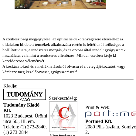
A szerkesztőség megjegyzése: az optimális cukoranyagcsere eléréséhez az
oldalakon hirdetett termékek alkalmazása esetén is feltétlenül szükséges a
beállított diéta, a rendszeres mozgás, és az orvosa által rendelt gyógyszerek
használata, valamint a rendszeres ellenőrzés! Minden esetben kérje ki
kezelőorvosa véleményét!
A kockázatokról és a mellékhatásokról olvassa el a betegtájékoztatót, vagy
kérdezze meg kezelőorvosát, gyógyszerészét!
Kiadja:
Szerkesztőség:
Tudomány Kiadó
Print & Web:
Kft.
1023 Budapest, Ürömi
utca 56., III. em.
Portmed Kft.
Telefon: (1) 273-2840,
2080 Pilisjászfalu, Somly
(1) 273-2844
2.