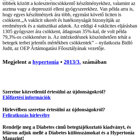
többek között a koleszterincsökkentő készítményekhez, valamint az
asztma vagy a depresszió elleni gyógyszerekhez. Van példa arra is,
hogy egyes készítmények ára több, egymást követő liciten is
csökkent.„A vaklicit sikerét és hatékonyságát bizonyítják az
eredmények és a statisztikai adatok. Az eddigi 4 vaklicites eljárásban
1305 gyógyszer ára csökkent, átlagosan 35%-kal, de volt példa
79,3%-os csökkenésre is. Az intézkedésnek köszönhetően tehát a
betegek terhei jelentős mértékben csökkentek” – nyilatkozta Bidló
Judit, az OEP Ártámogatási Főosztályának vezetője.
Megjelent a
hypertonia
•
2013/3.
számában
Szeretne közvetlenül értesülni az újdonságokról?
Előfizetési információk
Hírlevélben szeretne értesülni az újdonságokról?
Feliratkozás hírlevélre
Rendelje meg a Diabetes című betegtájékoztató kiadványt, és
féláron adjuk mellé a Diabetes különszámokat és a Hypertonia
Magazint!