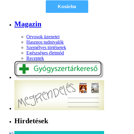
Magazin
Orvosok üzenetei
Hasznos tudnivalók
Személyes történetek
Egészséges életmód
Receptek
Hirdetések