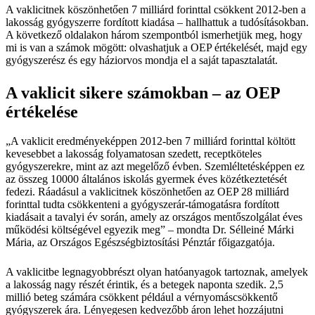
A vaklicitnek köszönhetően 7 milliárd forinttal csökkent 2012-ben a
lakosság gyógyszerre fordított kiadása – hallhattuk a tudósításokban.
A következő oldalakon három szempontból ismerhetjük meg, hogy
mi is van a számok mögött: olvashatjuk a OEP értékelését, majd egy
gyógyszerész és egy háziorvos mondja el a saját tapasztalatát.
A vaklicit sikere számokban – az OEP
értékelése
„A vaklicit eredményeképpen 2012-ben 7 milliárd forinttal költött
kevesebbet a lakosság folyamatosan szedett, receptköteles
gyógyszerekre, mint az azt megelőző évben. Szemléltetésképpen ez
az összeg 10000 általános iskolás gyermek éves közétkeztetését
fedezi. Ráadásul a vaklicitnek köszönhetően az OEP 28 milliárd
forinttal tudta csökkenteni a gyógyszerár-támogatásra fordított
kiadásait a tavalyi év során, amely az országos mentőszolgálat éves
működési költségével egyezik meg” – mondta Dr. Sélleiné Márki
Mária, az Országos Egészségbiztosítási Pénztár főigazgatója.
A vaklicitbe legnagyobbrészt olyan hatóanyagok tartoznak, amelyek
a lakosság nagy részét érintik, és a betegek naponta szedik. 2,5
millió beteg számára csökkent például a vérnyomáscsökkentő
gyógyszerek ára. Lényegesen kedvezőbb áron lehet hozzájutni