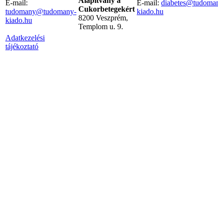
Alapítvány a
E-mail:
E-mail:
diabetes@tudoma
Cukorbetegekért
tudomany@tudomany-
kiado.hu
8200 Veszprém,
kiado.hu
Templom u. 9.
Adatkezelési
tájékoztató