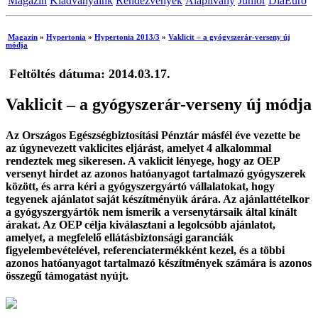
Magazin
Kiadványaink
Rendezvények
Alapítvány
Junior
DiaEuro
Magazin
»
Hypertonia
»
Hypertonia 2013/3
»
Vaklicit – a gyógyszerár-verseny új
módja
Feltöltés dátuma: 2014.03.17.
Vaklicit – a gyógyszerár-verseny új módja
Az Országos Egészségbiztosítási Pénztár másfél éve vezette be
az úgynevezett vaklicites eljárást, amelyet 4 alkalommal
rendeztek meg sikeresen. A vaklicit lényege, hogy az OEP
versenyt hirdet az azonos hatóanyagot tartalmazó gyógyszerek
között, és arra kéri a gyógyszergyártó vállalatokat, hogy
tegyenek ajánlatot saját készítményük árára. Az ajánlattételkor
a gyógyszergyártók nem ismerik a versenytársaik által kínált
árakat. Az OEP célja kiválasztani a legolcsóbb ajánlatot,
amelyet, a megfelelő ellátásbiztonsági garanciák
figyelembevételével, referenciatermékként kezel, és a többi
azonos hatóanyagot tartalmazó készítmények számára is azonos
összegű támogatást nyújt.