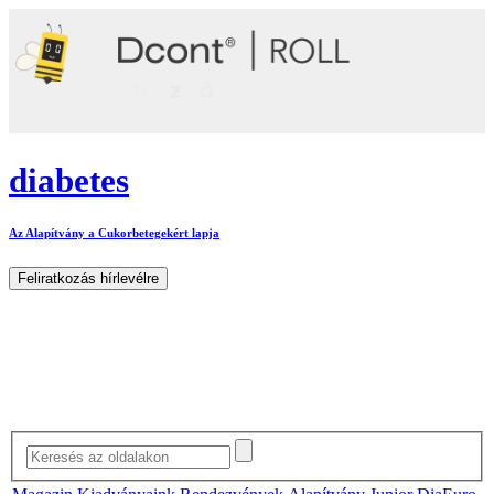
diabetes
Az Alapítvány a Cukorbetegekért lapja