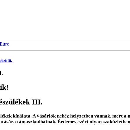
Euro
ékek III.
4.
ik!
szülékek III.
ékek kínálata. A vásárlók nehéz helyzetben vannak, mert a 
ztatására támaszkodhatnak. Érdemes ezért olyan szaküzletben