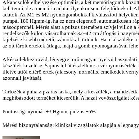
A kapcsolók elhelyezése optimális, a két memóriagomb között
kell tenni, de a memória adatai ilyenkor sem felejtődnek el. 
adatok. Az M1 és M2 nyomógombokkal kiválasztott helyeken két
pumpál 180 Hgmm-ig, ha ez nem elegendő, automatikusan ráp
másodpercnél. Mérés alatt a pulzus ütemében szívjel villog a
rendelkezők külön vásárolhatnak 32–42 cm átfogású nagymére
kijelzése kisebb méretű számokkal történik. Ha a készüléket 
az ott tárolt értékek átlaga, majd a gomb nyomogatásával leh
A készülékhez rövid, lényegre törő magyar nyelvű használati
készülék kezelése. Sajnos hibát észleltem: a vérnyomásérték-
illetve attól eltérő érték (alacsony, normális, emelkedett vér
azonnali javítását.
Tartozék a puha zipzáras táska, mely a készülék, a mandzsetta é
meghibásodott terméket kicserélik. A hazai vevőszolgálat ké
Pontosság: nyomás ±3 Hgmm, pulzus ±5%.
Mérési bizonytalanság: klinikai vizsgálatok alapján a legn