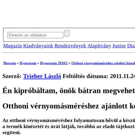
Magazin
Kiadványaink
Rendezvények
Alapítvány
Junior
Dia
Magazin
»
Hypertonia
»
Hypertonia 2010/2
»
Otthoni vérnyomásméréshez ajánlott készül
Szerző:
Trieber László
Feltöltés dátuma: 2011.11.2
Én kipróbáltam, önök bátran megvehet
Otthoni vérnyomásméréshez ajánlott ké
Az otthoni vérnyomásméréshez folyamatosan bővül a készül
a termék kinézetét és árát látják, továbbá az eladó tájéko
segíteni.