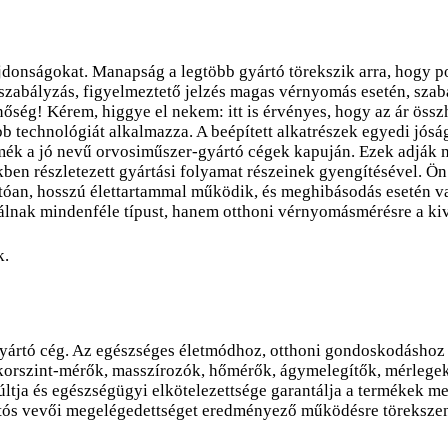
donságokat. Manapság a legtöbb gyártó törekszik arra, hogy por
szabályzás, figyelmeztető jelzés magas vérnyomás esetén, szabá
nőség! Kérem, higgye el nekem: itt is érvényes, hogy az ár ös
ebb technológiát alkalmazza. A beépített alkatrészek egyedi jós
rmék a jó nevű orvosiműszer-gyártó cégek kapuján. Ezek adják m
iekben részletezett gyártási folyamat részeinek gyengítésével.
tóan, hosszú élettartammal működik, és meghibásodás esetén va
nálnak mindenféle típust, hanem otthoni vérnyomásmérésre a ki
k.
ártó cég. Az egészséges életmódhoz, otthoni gondoskodáshoz é
rszint-mérők, masszírozók, hőmérők, ágymelegítők, mérlegek,
ltja és egészségügyi elkötelezettsége garantálja a termékek m
tós vevői megelégedettséget eredményező működésre törekszenek