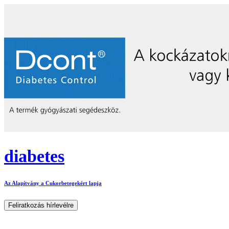
diabetes
Az Alapítvány a Cukorbetegekért lapja