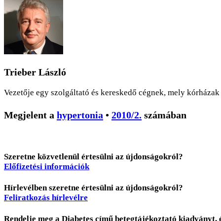
Trieber László
Vezetője egy szolgáltató és kereskedő cégnek, mely kórházak 
Megjelent a
hypertonia
•
2010/2.
számában
Szeretne közvetlenül értesülni az újdonságokról?
Előfizetési információk
Hírlevélben szeretne értesülni az újdonságokról?
Feliratkozás hírlevélre
Rendelje meg a Diabetes című betegtájékoztató kiadványt, 