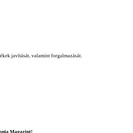
kek javítását, valamint forgalmazását.
tonia Magazint!