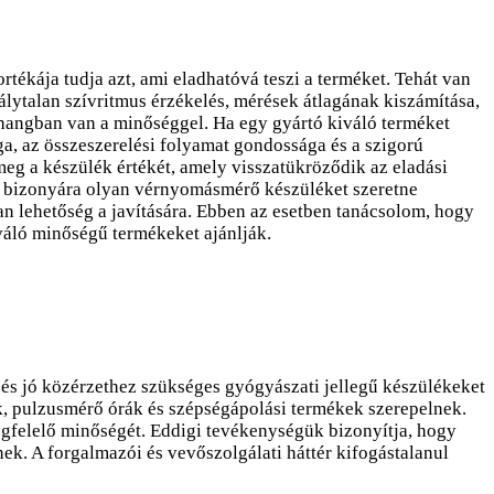
tékája tudja azt, ami eladhatóvá teszi a terméket. Tehát van
lytalan szívritmus érzékelés, mérések átlagának kiszámítása,
szhangban van a minőséggel. Ha egy gyártó kiváló terméket
ága, az összeszerelési folyamat gondossága és a szigorú
eg a készülék értékét, amely visszatükröződik az eladási
 Ön bizonyára olyan vérnyomásmérő készüléket szeretne
n lehetőség a javítására. Ebben az esetben tanácsolom, hogy
váló minőségű termékeket ajánlják.
s jó közérzethez szükséges gyógyászati jellegű készülékeket
 pulzusmérő órák és szépségápolási termékek szerepelnek.
egfelelő minőségét. Eddigi tevékenységük bizonyítja, hogy
. A forgalmazói és vevőszolgálati háttér kifogástalanul