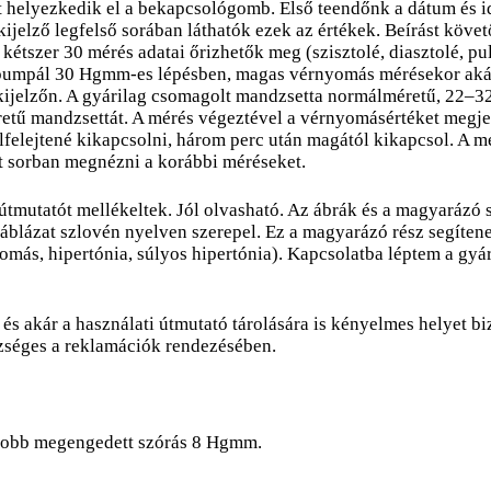
 helyezkedik el a bekapcsológomb. Első teendőnk a dátum és id
A kijelző legfelső sorában láthatók ezek az értékek. Beírást kö
szer 30 mérés adatai őrizhetők meg (szisztolé, diasztolé, pul
umpál 30 Hgmm-es lépésben, magas vérnyomás mérésekor akár t
 kijelzőn. A gyárilag csomagolt mandzsetta normálméretű, 22–32
tű mandzsettát. A mérés végeztével a vérnyomásértéket megjel
elfelejtené kikapcsolni, három perc után magától kikapcsol. A 
et sorban megnézni a korábbi méréseket.
 útmutatót mellékeltek. Jól olvasható. Az ábrák és a magyaráz
táblázat szlovén nyelven szerepel. Ez a magyarázó rész segíten
nyomás, hipertónia, súlyos hipertónia). Kapcsolatba léptem a gy
s akár a használati útmutató tárolására is kényelmes helyet biztos
szséges a reklamációk rendezésében.
agyobb megengedett szórás 8 Hgmm.