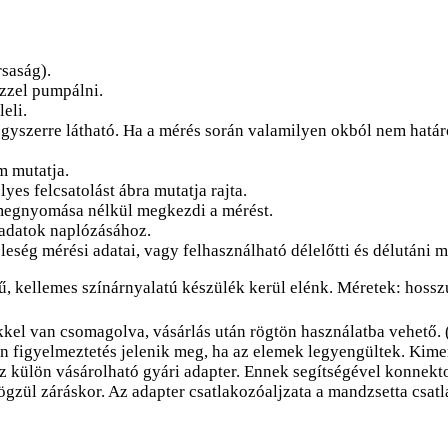
rsaság).
ézzel pumpálni.
eli.
gyszerre látható. Ha a mérés során valamilyen okból nem határ
m mutatja.
es felcsatolást ábra mutatja rajta.
megnyomása nélkül megkezdi a mérést.
 adatok naplózásához.
leség mérési adatai, vagy felhasználható délelőtti és délutáni m
, kellemes színárnyalatú készülék kerül elénk. Méretek: hossz
el van csomagolva, vásárlás után rögtön használatba vehető. 
n figyelmeztetés jelenik meg, ha az elemek legyengültek. Kimer
ez külön vásárolható gyári adapter. Ennek segítségével konnekt
rögzül záráskor. Az adapter csatlakozóaljzata a mandzsetta csat