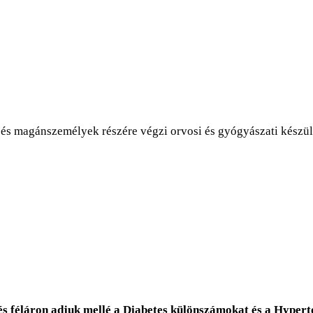
és magánszemélyek részére végzi orvosi és gyógyászati készülé
és féláron adjuk mellé a Diabetes különszámokat és a Hyper