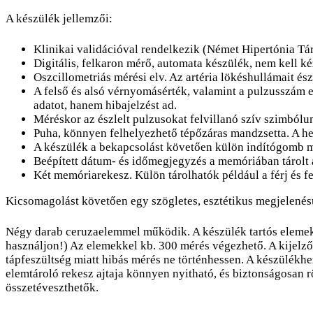
A készülék jellemzői:
Klinikai validációval rendelkezik (Német Hipertónia Tá
Digitális, felkaron mérő, automata készülék, nem kell k
Oszcillometriás mérési elv. Az artéria lökéshullámait észl
A felső és alsó vérnyomásérték, valamint a pulzusszám e
adatot, hanem hibajelzést ad.
Méréskor az észlelt pulzusokat felvillanó szív szimbólu
Puha, könnyen felhelyezhető tépőzáras mandzsetta. A hely
A készülék a bekapcsolást követően külön indítógomb 
Beépített dátum- és időmegjegyzés a memóriában tárolt
Két memóriarekesz. Külön tárolhatók például a férj és fe
Kicsomagolást követően egy szögletes, esztétikus megjelenésű
Négy darab ceruzaelemmel működik. A készülék tartós elemekk
használjon!) Az elemekkel kb. 300 mérés végezhető. A kijelző
tápfeszültség miatt hibás mérés ne történhessen. A készülékh
elemtároló rekesz ajtaja könnyen nyitható, és biztonságosan 
összetéveszthetők.