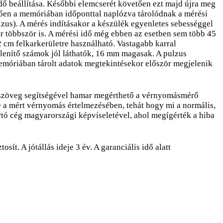
ő beállítása. Későbbi elemcserét követően ezt majd újra meg
vetően a memóriában időponttal naplózva tárolódnak a mérési
zus). A mérés indításakor a készülék egyenletes sebességgel
öbbször is. A mérési idő még ebben az esetben sem több 45
 cm felkarkerületre használható. Vastagabb karral
enítő számok jól láthatók, 16 mm magasak. A pulzus
memóriában tárolt adatok megtekintésekor először megjelenik
ó szöveg segítségével hamar megérthető a vérnyomásmérő
e a mért vérnyomás értelmezésében, tehát hogy mi a normális,
ártó cég magyarországi képviseletével, ahol megígérték a hiba
ít. A jótállás ideje 3 év. A garanciális idő alatt