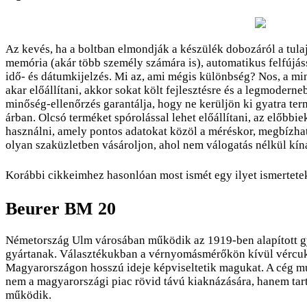
Az kevés, ha a boltban elmondják a készülék dobozáról a tulaj
memória (akár több személy számára is), automatikus felfújás
idő- és dátumkijelzés. Mi az, ami mégis különbség? Nos, a mi
akar előállítani, akkor sokat költ fejlesztésre és a legmodern
minőség-ellenőrzés garantálja, hogy ne kerüljön ki gyatra te
árban. Olcsó terméket spórolással lehet előállítani, az előbb
használni, amely pontos adatokat közöl a méréskor, megbízha
olyan szaküzletben vásároljon, ahol nem válogatás nélkül kí
Korábbi cikkeimhez hasonlóan most ismét egy ilyet ismertete
Beurer BM 20
Németország Ulm városában működik az 1919-ben alapított gy
gyártanak. Választékukban a vérnyomásmérőkön kívül vércuko
Magyarországon hosszú ideje képviseltetik magukat. A cég mú
nem a magyarországi piac rövid távú kiaknázására, hanem tar
működik.