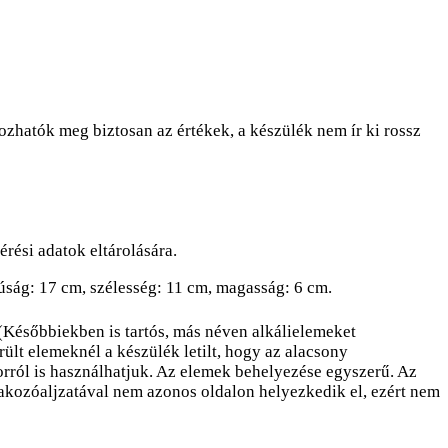
ozhatók meg biztosan az értékek, a készülék nem ír ki rossz
érési adatok eltárolására.
úság: 17 cm, szélesség: 11 cm, magasság: 6 cm.
(Későbbiekben is tartós, más néven alkálielemeket
ült elemeknél a készülék letilt, hogy az alacsony
orról is használhatjuk. Az elemek behelyezése egyszerű. Az
lakozóaljzatával nem azonos oldalon helyezkedik el, ezért nem