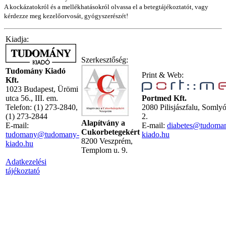
A kockázatokról és a mellékhatásokról olvassa el a betegtájékoztatót, vagy
kérdezze meg kezelőorvosát, gyógyszerészét!
Kiadja:
Szerkesztőség:
Tudomány Kiadó
Print & Web:
Kft.
1023 Budapest, Ürömi
utca 56., III. em.
Portmed Kft.
Telefon: (1) 273-2840,
2080 Pilisjászfalu, Somly
(1) 273-2844
2.
Alapítvány a
E-mail:
E-mail:
diabetes@tudoma
Cukorbetegekért
tudomany@tudomany-
kiado.hu
8200 Veszprém,
kiado.hu
Templom u. 9.
Adatkezelési
tájékoztató