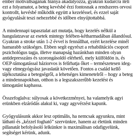
ember motiváltságának hiánya akadályozza, gyakran kudarcra ítéli
ezt a folyamatot, a beteg kevésbé érzi fontosnak a rendszeres orvosi
kontrollt, kevésbé működik együtt a kezeléssel, és ezzel saját
gyógyulását teszi nehezebbé és időben elnyújtottabbá.
A mindennapi tapasztalat azt mutatja, hogy kezelés nélkül a
hangulatzavar az esetek mintegy felében-kétharmadában állandósul.
Gyakran a stroke után 1-2 évvel is fennállhat, ezért kezelése minél
hamarabb szükséges. Ebben segít egyrészt a rehabilitációs csoport
pszichológus tagja, illetve manapság hazánkban minden olyan
antidepresszáns és szorongásoldó elérhető, mely külföldön is, és
OEP-támogatással háziorvos is felírhatja őket – természetesen ideg-
vagy elmegyógyász javaslatát követően. Fontos a család kellő
tájékoztatása a betegségről, a lehetséges kimenetelről – hogy a beteg
a mindennapokban, otthon is a legszakszerűbb kezelést és
támogatást kaphassa.
Összefoglalva: súlyosak a következményei, ha valamelyik agyi
erünkben elzáródás alakul ki, vagy agyvérzést kapunk.
Gyógyulásunk akkor lesz optimális, ha nemcsak agyunkra, mint
látható és „kézzel fogható” szervünkre, hanem az életünk minden
pillanatát befolyásoló lelkünkre is maximálisan odafigyelünk,
segítséget kérünk, adunk.