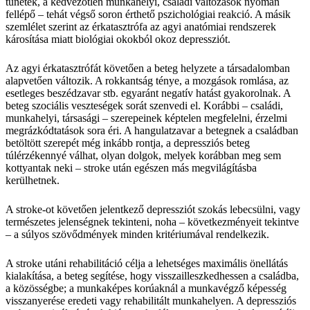
tünetek, a kedvezőtlen munkahelyi, családi változások nyomán
fellépő – tehát végső soron érthető pszichológiai reakció. A másik
szemlélet szerint az érkatasztrófa az agyi anatómiai rendszerek
károsítása miatt biológiai okokból okoz depressziót.
Az agyi érkatasztrófát követően a beteg helyzete a társadalomban
alapvetően változik. A rokkantság ténye, a mozgások romlása, az
esetleges beszédzavar stb. egyaránt negatív hatást gyakorolnak. A
beteg szociális veszteségek sorát szenvedi el. Korábbi – családi,
munkahelyi, társasági – szerepeinek képtelen megfelelni, érzelmi
megrázkódtatások sora éri. A hangulatzavar a betegnek a családban
betöltött szerepét még inkább rontja, a depressziós beteg
túlérzékennyé válhat, olyan dolgok, melyek korábban meg sem
kottyantak neki – stroke után egészen más megvilágításba
kerülhetnek.
A stroke-ot követően jelentkező depressziót szokás lebecsülni, vagy
természetes jelenségnek tekinteni, noha – következményeit tekintve
– a súlyos szövődmények minden kritériumával rendelkezik.
A stroke utáni rehabilitáció célja a lehetséges maximális önellátás
kialakítása, a beteg segítése, hogy visszailleszkedhessen a családba,
a közösségbe; a munkaképes korúaknál a munkavégző képesség
visszanyerése eredeti vagy rehabilitált munkahelyen. A depressziós