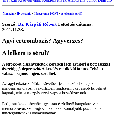
Magazin
Kiadványaink
Rendezvények
Alapítvány
Junior
DiaEuro
Magazin
»
Hypertonia
»
Hypertonia 2009/3
»
A lelkem is sérül?
Szerző:
Dr. Kárpáti Róbert
Feltöltés dátuma:
2011.11.23.
Agyi értrombózis? Agyvérzés?
A lelkem is sérül?
A stroke-ot elszenvedettek körében igen gyakori a betegséggel
összefüggő depresszió. A kezelés rendkívül fontos. Tehát a
válasz – sajnos – igen, sérülhet.
Az agyi érkatasztrófákat követően jelentkező lelki bajok a
mindennapi orvosi gyakorlatban rendszerint kevesebb figyelmet
kapnak, mint a mozgásszervi vagy a beszédzavarok.
Pedig stroke-ot követően gyakran észlelhető hangulatzavar,
memóriazavar, szorongás, ritkán akár komolyabb pszichiátriai
tünetegyüttesek is kialakulhatnak.