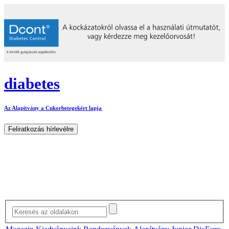
diabetes
Az Alapítvány a Cukorbetegekért lapja