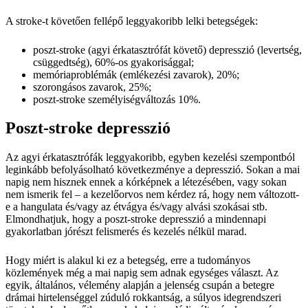
A stroke-t követően fellépő leggyakoribb lelki betegségek:
poszt-stroke (agyi érkatasztrófát követő) depresszió (levertség,
csüggedtség), 60%-os gyakorisággal;
memóriaproblémák (emlékezési zavarok), 20%;
szorongásos zavarok, 25%;
poszt-stroke személyiségváltozás 10%.
Poszt-stroke depresszió
Az agyi érkatasztrófák leggyakoribb, egyben kezelési szempontból
leginkább befolyásolható következménye a depresszió. Sokan a mai
napig nem hisznek ennek a kórképnek a létezésében, vagy sokan
nem ismerik fel – a kezelőorvos nem kérdez rá, hogy nem változott-
e a hangulata és/vagy az étvágya és/vagy alvási szokásai stb.
Elmondhatjuk, hogy a poszt-stroke depresszió a mindennapi
gyakorlatban jórészt felismerés és kezelés nélkül marad.
Hogy miért is alakul ki ez a betegség, erre a tudományos
közlemények még a mai napig sem adnak egységes választ. Az
egyik, általános, vélemény alapján a jelenség csupán a betegre
drámai hirtelenséggel zúduló rokkantság, a súlyos idegrendszeri