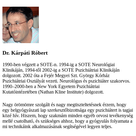
Dr. Kárpáti Róbert
1990-ben végzett a SOTE-n. 1994-ig a SOTE Neurológiai
Klinikáján, 1994-től 2002-ig a SOTE Pszichiátriai Klinikáján
dolgozott. 2002 óta a Fejér Megyei Szt. György Kórház
Pszichiátriai Osztályát vezeti. Neurológus és pszichiáter szakorvos.
1990–2000-ben a New York Egyetem Pszichiátriai
Kutatóintézetében (Nathan Kline Institute) dolgozott.
Nagy örömömre szolgált és nagy megtiszteltetésnek érzem, hogy
egy belgyógyászati lap szerkesztőbizottsága egy pszichiátert is tagjai
közé hív. Hiszem, hogy szakmám minden egyéb orvosi tevékenység
mellé csatolható, és szükséges ahhoz, hogy a gyógyulás folyamata a
mi technikáink alkalmazásának segítségével legyen teljes.