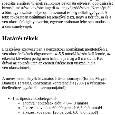
speciális élesítésű tűjének szilikonos bevonata egyrészt jobb csúszást
biztosít, másrészt kevésbé ingerli az idegvégződéseket. Nem tépi fel
a bőrt, így a szúrás helye szinte azonnal és heg nélkül gyógyul. A
több fokozatban beállítható fej lehetővé teszi, hogy a bőr típusa és a
vércukormérő igénye szerint, egyénre szabottan lehessen módosítani
a szúrásmélységet.
Határértékek
Egészséges szervezetben a nemzetközi normáknak megfelelően a
vércukor értékének éhgyomorra 4–5,5 mmol/l között kell lennie, az
étkezést követően pedig nem haladhatja mag a 8 mmol/l-t. Két
órával az étkezés után az eredeti értékre kell visszaállnia a
vércukorszintnek.
A mérési eredmények kívánatos értéktartományai (forrás: Magyar
Diabetes Társaság konszenzus konferenciája [2007] a vércukor-
önellenőrzés gyakorlati szempontjairól):
1-es típusú cukorbetegeknél
éhomra / étkezések előtt: 4,0–7,0 mmol/l
étkezést követően 60–90 perccel: 6,5–9,0 mmol/l
étkezést követően 120 perccel: 6,0–8,0 mmol/l