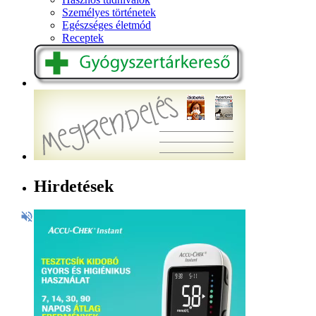
Személyes történetek
Egészséges életmód
Receptek
Hirdetések