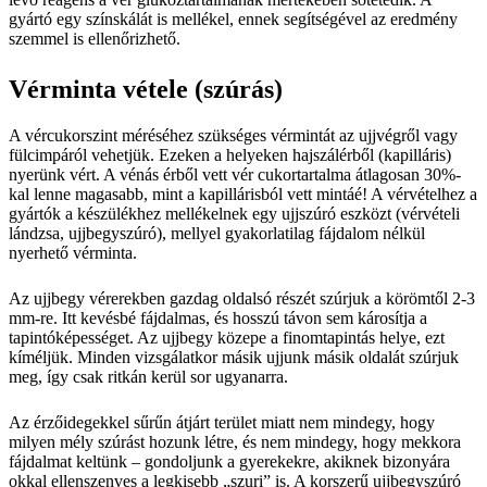
gyártó egy színskálát is mellékel, ennek segítségével az eredmény
szemmel is ellenőrizhető.
Vérminta vétele (szúrás)
A vércukorszint méréséhez szükséges vérmintát az ujjvégről vagy
fülcimpáról vehetjük. Ezeken a helyeken hajszálérből (kapilláris)
nyerünk vért. A vénás érből vett vér cukortartalma átlagosan 30%-
kal lenne magasabb, mint a kapillárisból vett mintáé! A vérvételhez a
gyártók a készülékhez mellékelnek egy ujjszúró eszközt (vérvételi
lándzsa, ujjbegyszúró), mellyel gyakorlatilag fájdalom nélkül
nyerhető vérminta.
Az ujjbegy vérerekben gazdag oldalsó részét szúrjuk a körömtől 2-3
mm-re. Itt kevésbé fájdalmas, és hosszú távon sem károsítja a
tapintóképességet. Az ujjbegy közepe a finomtapintás helye, ezt
kíméljük. Minden vizsgálatkor másik ujjunk másik oldalát szúrjuk
meg, így csak ritkán kerül sor ugyanarra.
Az érzőidegekkel sűrűn átjárt terület miatt nem mindegy, hogy
milyen mély szúrást hozunk létre, és nem mindegy, hogy mekkora
fájdalmat keltünk – gondoljunk a gyerekekre, akiknek bizonyára
okkal ellenszenves a legkisebb „szuri” is. A korszerű ujjbegyszúró