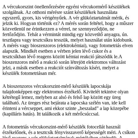
A vércukorszint önellenőrzésére egyéni vércukormérő készülékek
szolgálnak. Az otthoni mérésre szánt készülékek használata
egyszerű, gyors, kis vérigényűek. A vér glükóztartalmát mérik, és
jelzik ki. Hogyan történik ez? A mérés során feltétel, hogy a műszer
közvetlenül ne érintkezzen a vérrel, ne szennyeződjön, ne
fertőződjön. Tehát a vérmintát mindig egy közvetítő anyagra, ún.
tesztlapra vagy tesztcsíkra tesszük, melyet használat után kidobunk.
A mérés vagy bioszenzoros (elektrokémiai), vagy fotometriás elven
alapszik. Mindkét esetben a vérben jelen lévő cukor és a
tesztcsíkban lévő reagens között kémiai reakció játszódik le.A
bioszenzoros mérő a reakció során létrejött elektromos változást
jelzi, a másik esetben a reakciót színváltozás kíséri, melyet a
készülék fotometriásan mér.
A bioszenzoros vércukorszint-mérő készülék lapocskája
tulajdonképpen egy elektromos érzékelő. Kivitelét tekintve olyan
kétrétegű lemez, melyben az alsó és felső lap között egy üreg
található. Az üreges rész bejárata a lapocska szélén van, ide kell
érinteni a vércseppet, ami ekkor szinte „beszalad” a lap közepébe
(kapilláris hatás). Itt találkozik a két mérőcsúccsal.
A fotometriás vércukorszint-mérő készülék fotocellát használ
érzékelőnek, és a tesztcsík fényvisszaverő képességét méri. A csíkon
lévő reagens a vér glükóztartalmának mértékében sötétedik. A