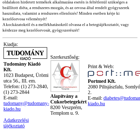
oldalakon hirdetett termékek alkalmazása esetén is feltétlenül szükséges a
beállított diéta, a rendszeres mozgás, és az orvosa által rendelt gyógyszerek
használata, valamint a rendszeres ellenőrzés! Minden esetben kérje ki
kezelőorvosa véleményét!
A kockázatokról és a mellékhatásokról olvassa el a betegtájékoztatót, vagy
kérdezze meg kezelőorvosát, gyógyszerészét!
Kiadja:
Szerkesztőség:
Tudomány Kiadó
Print & Web:
Kft.
1023 Budapest, Ürömi
utca 56., III. em.
Portmed Kft.
Telefon: (1) 273-2840,
2080 Pilisjászfalu, Somly
(1) 273-2844
2.
Alapítvány a
E-mail:
E-mail:
diabetes@tudoma
Cukorbetegekért
tudomany@tudomany-
kiado.hu
8200 Veszprém,
kiado.hu
Templom u. 9.
Adatkezelési
tájékoztató