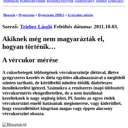
Magazin
Kiadványaink
Rendezvények
Alapítvány
Junior
DiaEuro
Magazin
»
Hypertonia
»
Hypertonia 2008/2
»
A vércukor mérése
Szerző:
Trieber László
Feltöltés dátuma: 2011.10.03.
Akiknek még nem magyarázták el,
hogyan történik…
A vércukor mérése
A cukorbetegek többségének vércukorszintje diétával, illetve
gyógyszeres kezelés és diéta együttes alkalmazásával a megfelelő
szinten tartható, de körülbelül minden ötödik diabéteszes
inzulinkezelést igényel. Számukra a rendszeres (napi többszöri)
vércukormérés elengedhetetlen, de a nem inzulinnal
kezelteknek is nagy segítség lehet. Pl. fontos az egyes ételek
vércukorszint-emelő hatásának megismerése, vagy kiderülhet,
hogy rosszullétüket kiugróan magas vagy éppen alacsony
vércukorszint okozza.