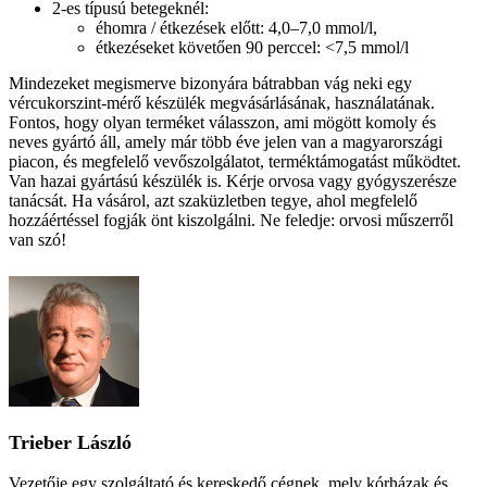
2-es típusú betegeknél:
éhomra / étkezések előtt: 4,0–7,0 mmol/l,
étkezéseket követően 90 perccel: <7,5 mmol/l
Mindezeket megismerve bizonyára bátrabban vág neki egy
vércukorszint-mérő készülék megvásárlásának, használatának.
Fontos, hogy olyan terméket válasszon, ami mögött komoly és
neves gyártó áll, amely már több éve jelen van a magyarországi
piacon, és megfelelő vevőszolgálatot, terméktámogatást működtet.
Van hazai gyártású készülék is. Kérje orvosa vagy gyógyszerésze
tanácsát. Ha vásárol, azt szaküzletben tegye, ahol megfelelő
hozzáértéssel fogják önt kiszolgálni. Ne feledje: orvosi műszerről
van szó!
Trieber László
Vezetője egy szolgáltató és kereskedő cégnek, mely kórházak és