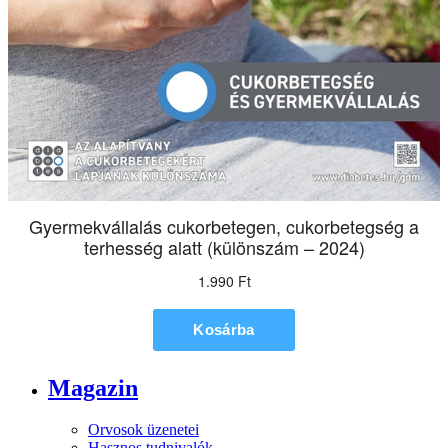
Magazin
Orvosok üzenetei
Hasznos tudnivalók