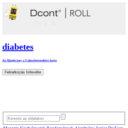
diabetes
Az Alapítvány a Cukorbetegekért lapja