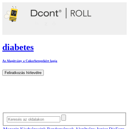
diabetes
Az Alapítvány a Cukorbetegekért lapja