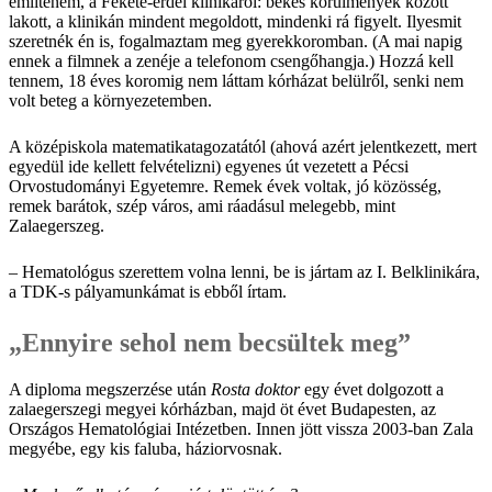
említenem, a Fekete-erdei klinikáról: békés körülmények között
lakott, a klinikán mindent megoldott, mindenki rá figyelt. Ilyesmit
szeretnék én is, fogalmaztam meg gyerekkoromban. (A mai napig
ennek a filmnek a zenéje a telefonom csengőhangja.) Hozzá kell
tennem, 18 éves koromig nem láttam kórházat belülről, senki nem
volt beteg a környezetemben.
A középiskola matematikatagozatától (ahová azért jelentkezett, mert
egyedül ide kellett felvételizni) egyenes út vezetett a Pécsi
Orvostudományi Egyetemre. Remek évek voltak, jó közösség,
remek barátok, szép város, ami ráadásul melegebb, mint
Zalaegerszeg.
– Hematológus szerettem volna lenni, be is jártam az I. Belklinikára,
a TDK-s pályamunkámat is ebből írtam.
„Ennyire sehol nem becsültek meg”
A diploma megszerzése után
Rosta doktor
egy évet dolgozott a
zalaegerszegi megyei kórházban, majd öt évet Budapesten, az
Országos Hematológiai Intézetben. Innen jött vissza 2003-ban Zala
megyébe, egy kis faluba, háziorvosnak.