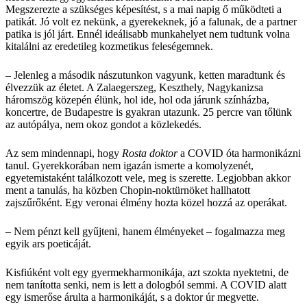
Megszerezte a szükséges képesítést, s a mai napig ő működteti a
patikát. Jó volt ez nekünk, a gyerekeknek, jó a falunak, de a partner
patika is jól járt. Ennél ideálisabb munkahelyet nem tudtunk volna
kitalálni az eredetileg kozmetikus feleségemnek.
– Jelenleg a második nászutunkon vagyunk, ketten maradtunk és
élvezzük az életet. A Zalaegerszeg, Keszthely, Nagykanizsa
háromszög közepén élünk, hol ide, hol oda járunk színházba,
koncertre, de Budapestre is gyakran utazunk. 25 percre van tőlünk
az autópálya, nem okoz gondot a közlekedés.
Az sem mindennapi, hogy
Rosta doktor
a COVID óta harmonikázni
tanul. Gyerekkorában nem igazán ismerte a komolyzenét,
egyetemistaként találkozott vele, meg is szerette. Legjobban akkor
ment a tanulás, ha közben Chopin-noktürnöket hallhatott
zajszűrőként. Egy veronai élmény hozta közel hozzá az operákat.
– Nem pénzt kell gyűjteni, hanem élményeket – fogalmazza meg
egyik ars poeticáját.
Kisfiúként volt egy gyermekharmonikája, azt szokta nyektetni, de
nem tanította senki, nem is lett a dologból semmi. A COVID alatt
egy ismerőse árulta a harmonikáját, s a doktor úr megvette.