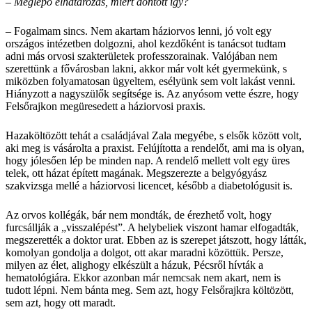
– Meglepő elhatározás, miért döntött így?
– Fogalmam sincs. Nem akartam háziorvos lenni, jó volt egy
országos intézetben dolgozni, ahol kezdőként is tanácsot tudtam
adni más orvosi szakterületek professzorainak. Valójában nem
szerettünk a fővárosban lakni, akkor már volt két gyermekünk, s
miközben folyamatosan ügyeltem, esélyünk sem volt lakást venni.
Hiányzott a nagyszülők segítsége is. Az anyósom vette észre, hogy
Felsőrajkon megüresedett a háziorvosi praxis.
Hazaköltözött tehát a családjával Zala megyébe, s elsők között volt,
aki meg is vásárolta a praxist. Felújította a rendelőt, ami ma is olyan,
hogy jólesően lép be minden nap. A rendelő mellett volt egy üres
telek, ott házat épített magának. Megszerezte a belgyógyász
szakvizsga mellé a háziorvosi licencet, később a diabetológusit is.
Az orvos kollégák, bár nem mondták, de érezhető volt, hogy
furcsállják a „visszalépést”. A helybeliek viszont hamar elfogadták,
megszerették a doktor urat. Ebben az is szerepet játszott, hogy látták,
komolyan gondolja a dolgot, ott akar maradni közöttük. Persze,
milyen az élet, alighogy elkészült a házuk, Pécsről hívták a
hematológiára. Ekkor azonban már nemcsak nem akart, nem is
tudott lépni. Nem bánta meg. Sem azt, hogy Felsőrajkra költözött,
sem azt, hogy ott maradt.