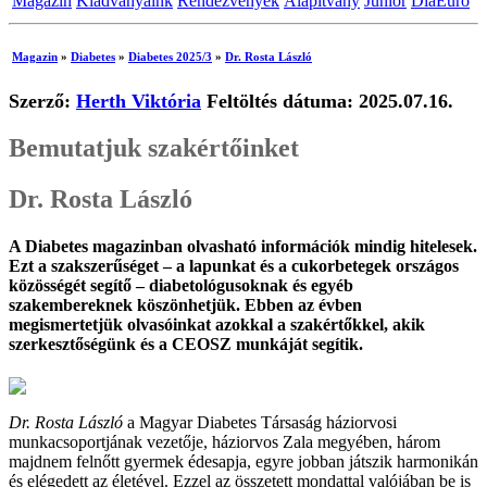
Magazin
Kiadványaink
Rendezvények
Alapítvány
Junior
DiaEuro
Magazin
»
Diabetes
»
Diabetes 2025/3
»
Dr. Rosta László
Szerző:
Herth Viktória
Feltöltés dátuma: 2025.07.16.
Bemutatjuk szakértőinket
Dr. Rosta László
A Diabetes magazinban olvasható információk mindig hitelesek.
Ezt a szakszerűséget – a lapunkat és a cukorbetegek országos
közösségét segítő – diabetológusoknak és egyéb
szakembereknek köszönhetjük. Ebben az évben
megismertetjük olvasóinkat azokkal a szakértőkkel, akik
szerkesztőségünk és a CEOSZ munkáját segítik.
Dr. Rosta László
a Magyar Diabetes Társaság háziorvosi
munkacsoportjának vezetője, háziorvos Zala megyében, három
majdnem felnőtt gyermek édesapja, egyre jobban játszik harmonikán
és elégedett az életével. Ezzel az összetett mondattal valójában be is