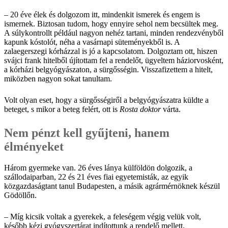
– 20 éve élek és dolgozom itt, mindenkit ismerek és engem is
ismernek. Biztosan tudom, hogy ennyire sehol nem becsültek meg.
A súlykontrollt például nagyon nehéz tartani, minden rendezvényből
kapunk kóstolót, néha a vasárnapi süteményekből is. A
zalaegerszegi kórházzal is jó a kapcsolatom. Dolgoztam ott, hiszen
svájci frank hitelből újítottam fel a rendelőt, ügyeltem háziorvosként,
a kórházi belgyógyászaton, a sürgősségin. Visszafizettem a hitelt,
miközben nagyon sokat tanultam.
Volt olyan eset, hogy a sürgősségiről a belgyógyászatra küldte a
beteget, s mikor a beteg felért, ott is
Rosta doktor
várta.
Nem pénzt kell gyűjteni, hanem
élményeket
Három gyermeke van. 26 éves lánya külföldön dolgozik, a
szállodaiparban, 22 és 21 éves fiai egyetemisták, az egyik
közgazdaságtant tanul Budapesten, a másik agrármérnöknek készül
Gödöllőn.
– Míg kicsik voltak a gyerekek, a feleségem végig velük volt,
később kézi gyógyszertárat indítottunk a rendelő mellett.