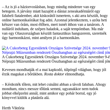
– Az is jó a háziorvoslásban, hogy mindig mindenre van egy
betegem. A járvány miatt hazajött a dániai zeneakadémiáról egy
falubeli fiatalember, akit kiskorától ismertem, s aki arra készült, hogy
online harmonikaórákat fog adni. Azonnal jelentkeztem, s azóta heti
kétszer van órám, most élőben, mert ismét itthon van a tanárom. A
nulláról indultam, de szépen haladok, a saját tempómban. Ma már
van egy Olaszországban készült fantasztikus hangszerem, szeretnék
úgy harmonikázni, mint amilyen jó a harmonikám.
A Cukorbeteg Egyesületek Országos Szövetsége 2024. november 9-é
Néprajzi Múzeumban rendezett Összhangban az egészségért című jót
Kevesen mondhatják el a mai kapkodó, túlpörgő világban, hogy jól
érzik magukat a bőrükben.
Rosta doktor
elmondhatja.
– Kérdezték tőlem, mit lehet csinálni abban a távoli faluban. Ahogy
mondtam, nincs messze tőlünk semmi, ugyanakkor nem tudok
jobbat elképzelni annál, mint amikor egy pohár borral, egy jó
könyvvel kiülök a platánfa alá.
Herth Viktória