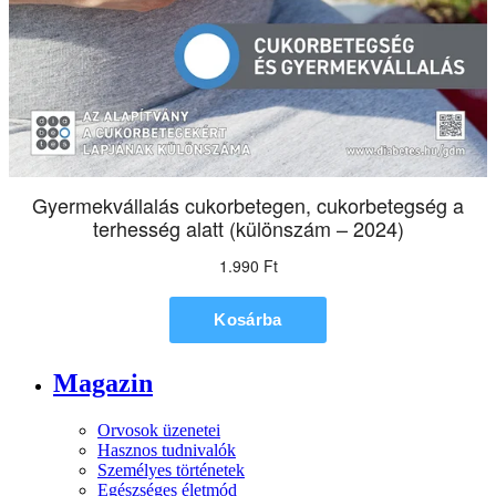
Magazin
Orvosok üzenetei
Hasznos tudnivalók
Személyes történetek
Egészséges életmód