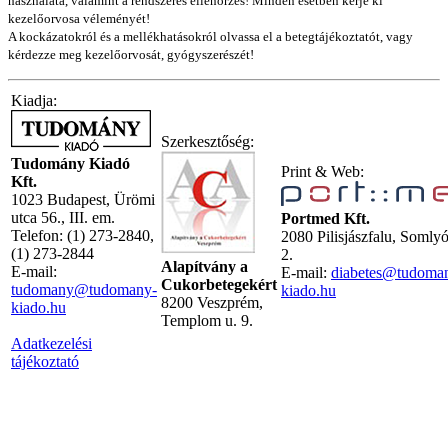
használata, valamint a rendszeres ellenőrzés! Minden esetben kérje ki
kezelőorvosa véleményét!
A kockázatokról és a mellékhatásokról olvassa el a betegtájékoztatót, vagy
kérdezze meg kezelőorvosát, gyógyszerészét!
Kiadja:
Szerkesztőség:
Tudomány Kiadó
Print & Web:
Kft.
1023 Budapest, Ürömi
utca 56., III. em.
Portmed Kft.
Telefon: (1) 273-2840,
2080 Pilisjászfalu, Somly
(1) 273-2844
2.
Alapítvány a
E-mail:
E-mail:
diabetes@tudoma
Cukorbetegekért
tudomany@tudomany-
kiado.hu
8200 Veszprém,
kiado.hu
Templom u. 9.
Adatkezelési
tájékoztató