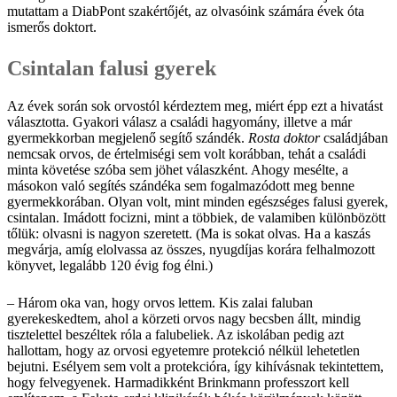
mutattam a DiabPont szakértőjét, az olvasóink számára évek óta
ismerős doktort.
Csintalan falusi gyerek
Az évek során sok orvostól kérdeztem meg, miért épp ezt a hivatást
választotta. Gyakori válasz a családi hagyomány, illetve a már
gyermekkorban megjelenő segítő szándék.
Rosta doktor
családjában
nemcsak orvos, de értelmiségi sem volt korábban, tehát a családi
minta követése szóba sem jöhet válaszként. Ahogy mesélte, a
másokon való segítés szándéka sem fogalmazódott meg benne
gyermekkorában. Olyan volt, mint minden egészséges falusi gyerek,
csintalan. Imádott focizni, mint a többiek, de valamiben különbözött
tőlük: olvasni is nagyon szeretett. (Ma is sokat olvas. Ha a kaszás
megvárja, amíg elolvassa az összes, nyugdíjas korára felhalmozott
könyvet, legalább 120 évig fog élni.)
– Három oka van, hogy orvos lettem. Kis zalai faluban
gyerekeskedtem, ahol a körzeti orvos nagy becsben állt, mindig
tisztelettel beszéltek róla a falubeliek. Az iskolában pedig azt
hallottam, hogy az orvosi egyetemre protekció nélkül lehetetlen
bejutni. Esélyem sem volt a protekcióra, így kihívásnak tekintettem,
hogy felvegyenek. Harmadikként Brinkmann professzort kell