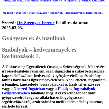
Magazin
Kiadványaink
Rendezvények
Alapítvány
Junior
DiaEuro
Magazin
»
Diabetes
»
Diabetes 2025/1
»
Szabályok – kedvezmények és korlátozások 1.
Szerző:
Dr. Strényer Ferenc
Feltöltés dátuma:
2025.03.03.
Gyógyszerek és inzulinok
Szabályok – kedvezmények és
korlátozások 1.
A Cukorbeteg Egyesületek Országos Szövetségének felkérésére
írt összefoglalóm remélem, segít eligazodni a cukorbetegséghez
kapcsolódó számos kedvezmény igénybevételében és néhány
fontos korlátozás figyelembevételében. Ahol lehetett, megadtam
a témához kapcsolódó jogszabályokat is. Ezek teljes szövege
vagy a
Nemzeti Jogtárban
vagy a
Hatályos Jogszabályok
Gyűjteményében
található meg. Aki szeretne többet tudni
gyógyszereiről vagy az általa használt gyógyászati
segédeszközökről, azok számára mellékeltem néhány hasznos,
elérhető forrást.