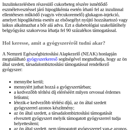
Inzulinkezelésben részesülő cukorbeteg részére ismétlődő
eszméletvesztéssel járó hipoglikémia esetén írható fel az inzulinnal
ellentétesen működő (vagyis vércukoremelő) glukagon-injekció,
amelyet hipoglikémia esetén az elsősegélyt nyújtó hozzátartozó vagy
laikus alkalmazhat a bőr alá adva. Ezt a diabetológiai szakellátóhely
belgyógyász szakorvosa írhatja fel 90 százalékos támogatással.
Hol keresse, amit a gyógyszeréről tudni akar?
A Nemzeti Egészségbiztosítási Alapkezelő (NEAK) honlapján
megtalálható
gyógyszerkereső
segítségével megtudhatja, hogy az ön
által szedett, társadalombiztosítási támogatással rendelkező
gyógyszer:
mennyibe kerül;
mennyiért juthat hozzá a gyógyszertárban;
a kedvezőbb térítési díj eléréséért milyen orvossal érdemes
felíratni;
létezik-e kedvezőbb térítési díjú, az ön által szedett
gyógyszerrel azonos készítmény;
az ön által szedett, a társadalombiztosítási támogatását
elvesztett gyógyszert melyik támogatott gyógyszerrel tudja
helyettesíteni;
az ön által szedett, nem támogatott gyógyszerrel van-e azonos,