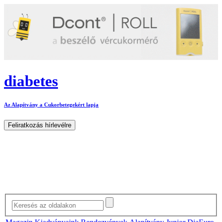
diabetes
Az Alapítvány a Cukorbetegekért lapja