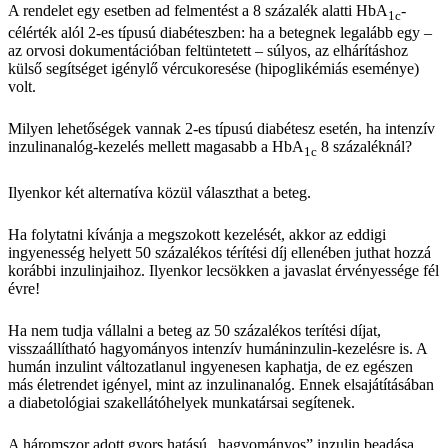
A rendelet egy esetben ad felmentést a 8 százalék alatti HbA
-
1c
célérték alól 2-es típusú diabéteszben: ha a betegnek legalább egy –
az orvosi dokumentációban feltüntetett – súlyos, az elhárításhoz
külső segítséget igénylő vércukoresése (hipoglikémiás eseménye)
volt.
Milyen lehetőségek vannak 2-es típusú diabétesz esetén, ha intenzív
inzulinanalóg-kezelés mellett magasabb a HbA
8 százaléknál?
1c
Ilyenkor két alternatíva közül választhat a beteg.
Ha folytatni kívánja a megszokott kezelését, akkor az eddigi
ingyenesség helyett 50 százalékos térítési díj ellenében juthat hozzá
korábbi inzulinjaihoz. Ilyenkor lecsökken a javaslat érvényessége fél
évre!
Ha nem tudja vállalni a beteg az 50 százalékos terítési díjat,
visszaállítható hagyományos intenzív humáninzulin-kezelésre is. A
humán inzulint változatlanul ingyenesen kaphatja, de ez egészen
más életrendet igényel, mint az inzulinanalóg. Ennek elsajátításában
a diabetológiai szakellátóhelyek munkatársai segítenek.
A háromszor adott gyors hatású „hagyományos” inzulin beadása