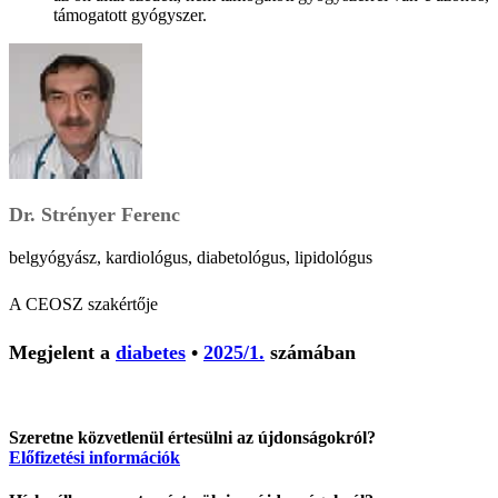
támogatott gyógyszer.
Dr. Strényer Ferenc
belgyógyász, kardiológus, diabetológus, lipidológus
A CEOSZ szakértője
Megjelent a
diabetes
•
2025/1.
számában
Szeretne közvetlenül értesülni az újdonságokról?
Előfizetési információk