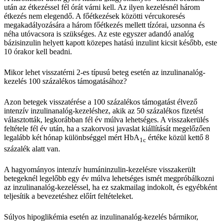
után az étkezéssel fél órát várni kell. Az ilyen kezelésnél három
étkezés nem elegendő. A főétkezések közötti vércukoresés
megakadályozására a három főétkezés mellett tízórai, uzsonna és
néha utóvacsora is szükséges. Az este egyszer adandó analóg
bázisinzulin helyett kapott közepes hatású inzulint kicsit később, este
10 órakor kell beadni.
Mikor lehet visszatérni 2-es típusú beteg esetén az inzulinanalóg-
kezelés 100 százalékos támogatásához?
Azon betegek visszatérése a 100 százalékos támogatást élvező
intenzív inzulinanalóg-kezeléshez, akik az 50 százalékos fizetést
választották, legkorábban fél év múlva lehetséges. A visszakerülés
feltétele fél év után, ha a szakorvosi javaslat kiállítását megelőzően
legalább két hónap különbséggel mért HbA
értéke közül kettő 8
1c
százalék alatt van.
A hagyományos intenzív humáninzulin-kezelésre visszakerült
betegeknél legelőbb egy év múlva lehetséges ismét megpróbálkozni
az inzulinanalóg-kezeléssel, ha ez szakmailag indokolt, és egyébként
teljesítik a bevezetéshez előírt feltételeket.
Súlyos hipoglikémia esetén az inzulinanalóg-kezelés bármikor,