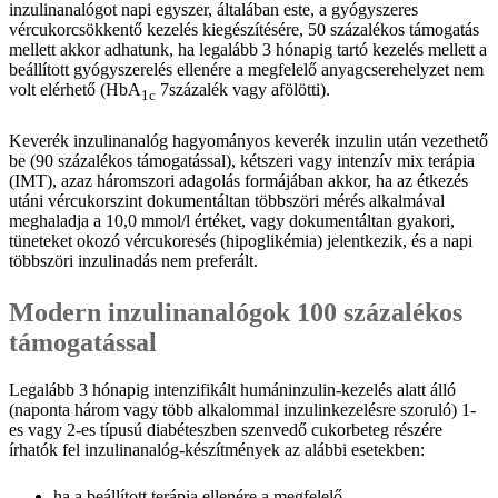
inzulinanalógot napi egyszer, általában este, a gyógyszeres
vércukorcsökkentő kezelés kiegészítésére, 50 százalékos támogatás
mellett akkor adhatunk, ha legalább 3 hónapig tartó kezelés mellett a
beállított gyógyszerelés ellenére a megfelelő anyagcserehelyzet nem
volt elérhető (HbA
7százalék vagy afölötti).
1c
Keverék inzulinanalóg hagyományos keverék inzulin után vezethető
be (90 százalékos támogatással), kétszeri vagy intenzív mix terápia
(IMT), azaz háromszori adagolás formájában akkor, ha az étkezés
utáni vércukorszint dokumentáltan többszöri mérés alkalmával
meghaladja a 10,0 mmol/l értéket, vagy dokumentáltan gyakori,
tüneteket okozó vércukoresés (hipoglikémia) jelentkezik, és a napi
többszöri inzulinadás nem preferált.
Modern inzulinanalógok 100 százalékos
támogatással
Legalább 3 hónapig intenzifikált humáninzulin-kezelés alatt álló
(naponta három vagy több alkalommal inzulinkezelésre szoruló) 1-
es vagy 2-es típusú diabéteszben szenvedő cukorbeteg részére
írhatók fel inzulinanalóg-készítmények az alábbi esetekben:
ha a beállított terápia ellenére a megfelelő