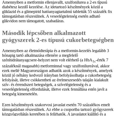
Amennyiben a metformin ellenjavallt, szulfonilurea a 2-es típusú
diabétesz kezdő kezelése. Az idetartozó készítmények közül a
gliklazid és a glimepirid hatóanyagtartalmú tabletták 55 százalék fix
támogatásban részesülnek. A veseelégtelenség esetén adható
glikvidon nem támogatott, szabadáras.
Második lépcsőben alkalmazott
gyógyszerek 2-es típusú cukorbetegségben
Amennyiben az életmódterápia és a metformin-kezelés legalább 3
hónapig tartó alkalmazása ellenére a megfelelő
szénhidrátanyagcsere-helyzet nem volt elérhető (a HbA
-érték 7
1c
százaléknál magasabb) metforminnal vagy szulfonilureával, akkor
ezek mellé Magyarországon adhatók azok a készítmények, amelyek
közül jó néhány kedvező irányban befolyásolhatja a cukorbetegség
lefolyását, illetve csökkentheti az érelmeszesedés talaján kialakult
szív- és érrendszeri betegségek, a szívelégtelenség és a
veseelégtelenség elfordulását, illetve ezek fennállása estén javít a
betegség kimenetelén.
Ezen készítmények szakorvosi javaslat esetén 70 százalékos emelt
támogatásban részesülnek. Az ebbe a csoportba tartozó gyógyszerek
közgyógyellátás keretében is felírhatók. A javaslatot kiállító és a