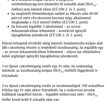
szénhidrátanyagcsere-háztartást (8 százalék alatti HbA
-
1c
értéket) nem lehetett elérni (EÜ100 2. és 3. pont);
ha megfelelő életmódterápia mellett az étkezés után 60-90
perccel mért vércukorszint havonta négy alkalommal
meghaladja a 10,0 mmol/l értéket (EÜ100 2. pont);
ha havonta legalább 3 alkalommal – az orvosi
dokumentációban feltüntetett – korrekciót igénylő
hipoglikémia jelentkezik (EÜ100 2. és 3. pont).
Három hónapnál rövidebb ideig intenzív humáninzulin-terápia alatt
álló cukorbeteg részére is rendelhető inzulinanalóg, ha legalább egy
– az orvosi dokumentációban feltüntetett – súlyos (az elhárításhoz
külső segítséget igénylő) hipoglikémia jelentkezett.
1-es típusú cukorbetegség esetén egy év után, ha szakmailag
indokolt, az inzulinanalóg-terápia HbA
-értéktől függetlenül is
1c
folytatható.
2-es típusú cukorbetegség esetén az inzulinanalógok 100 százalékos
felírása egy év után akkor folytatható, ha a szakorvosi javaslat
kiállítását megelőző három – legalább kéthavonta mért – HbA
1c
értéke közül kettő 8 százalék alatt van.