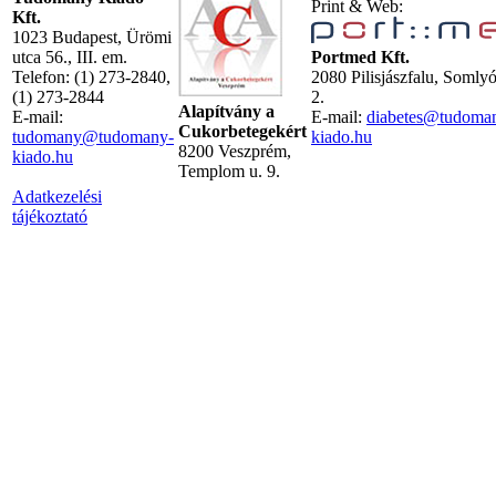
Print & Web:
Kft.
1023 Budapest, Ürömi
utca 56., III. em.
Portmed Kft.
Telefon: (1) 273-2840,
2080 Pilisjászfalu, Somly
(1) 273-2844
2.
Alapítvány a
E-mail:
E-mail:
diabetes@tudoma
Cukorbetegekért
tudomany@tudomany-
kiado.hu
8200 Veszprém,
kiado.hu
Templom u. 9.
Adatkezelési
tájékoztató