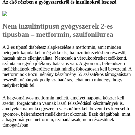
Az első részben a gyógyszerekről és inzulinokról lesz szó.
Nem inzulintípusú gyógyszerek 2-es
típusban – metformin, szulfonilurea
A 2-es típusú diabétesz alapkezelése a metformin, amit minden
betegnek kapnia kell még akkor is, ha inzulinkezelésben részesül,
hacsak nincs ellenjavallata. Nemcsak a vércukorértéket csökkenti,
számtalan egyéb jótékony hatása is van. A gyomor-, bélrendszeri
mellékhatások elkerülése miatt mindig fokozatosan kell bevezetni. A
metforminok közül néhány készítmény 55 százalékos támogatásban
részesül, néhányuk pedig szabadáras, tehát nem mindegy, hogy
melyiket írják fel.
A hagyományos metformin mellett, amelyet naponta kétszer kell
szedni, forgalomban vannak lassú felszívódású készítmények is,
amelyeket naponta egyszer, a vacsorához kell bevenni és kevesebb
gyomor-, bélrendszeri mellékhatást okoznak. Ezek drágábbak, mint
a hagyományos metformin, szabadárasak, nem részesülnek
támogatásban.