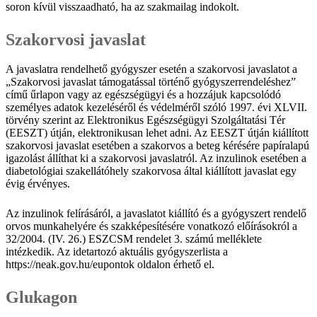
soron kívül visszaadható, ha az szakmailag indokolt.
Szakorvosi javaslat
A javaslatra rendelhető gyógyszer esetén a szakorvosi javaslatot a
„Szakorvosi javaslat támogatással történő gyógyszerrendeléshez”
című űrlapon vagy az egészségügyi és a hozzájuk kapcsolódó
személyes adatok kezeléséről és védelméről szóló 1997. évi XLVII.
törvény szerint az Elektronikus Egészségügyi Szolgáltatási Tér
(EESZT) útján, elektronikusan lehet adni. Az EESZT útján kiállított
szakorvosi javaslat esetében a szakorvos a beteg kérésére papíralapú
igazolást állíthat ki a szakorvosi javaslatról. Az inzulinok esetében a
diabetológiai szakellátóhely szakorvosa által kiállított javaslat egy
évig érvényes.
Az inzulinok felírásáról, a javaslatot kiállító és a gyógyszert rendelő
orvos munkahelyére és szakképesítésére vonatkozó előírásokról a
32/2004. (IV. 26.) ESZCSM rendelet 3. számú melléklete
intézkedik. Az idetartozó aktuális gyógyszerlista a
https://neak.gov.hu/eupontok oldalon érhető el.
Glukagon