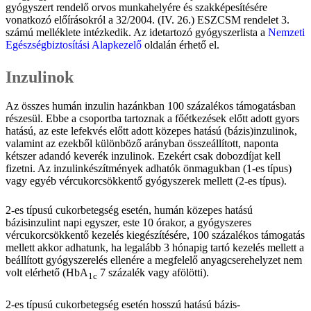
gyógyszert rendelő orvos munkahelyére és szakképesítésére
vonatkozó előírásokról a 32/2004. (IV. 26.) ESZCSM rendelet 3.
számú melléklete intézkedik. Az idetartozó gyógyszerlista a
Nemzeti
Egészségbiztosítási Alapkezelő
oldalán érhető el.
Inzulinok
Az összes humán inzulin hazánkban 100 százalékos támogatásban
részesül. Ebbe a csoportba tartoznak a főétkezések előtt adott gyors
hatású, az este lefekvés előtt adott közepes hatású (bázis)inzulinok,
valamint az ezekből különböző arányban összeállított, naponta
kétszer adandó keverék inzulinok. Ezekért csak dobozdíjat kell
fizetni. Az inzulinkészítmények adhatók önmagukban (1-es típus)
vagy egyéb vércukorcsökkentő gyógyszerek mellett (2-es típus).
2-es típusú cukorbetegség esetén, humán közepes hatású
bázisinzulint napi egyszer, este 10 órakor, a gyógyszeres
vércukorcsökkentő kezelés kiegészítésére, 100 százalékos támogatás
mellett akkor adhatunk, ha legalább 3 hónapig tartó kezelés mellett a
beállított gyógyszerelés ellenére a megfelelő anyagcserehelyzet nem
volt elérhető (HbA
7 százalék vagy afölötti).
1c
2-es típusú cukorbetegség esetén hosszú hatású bázis-