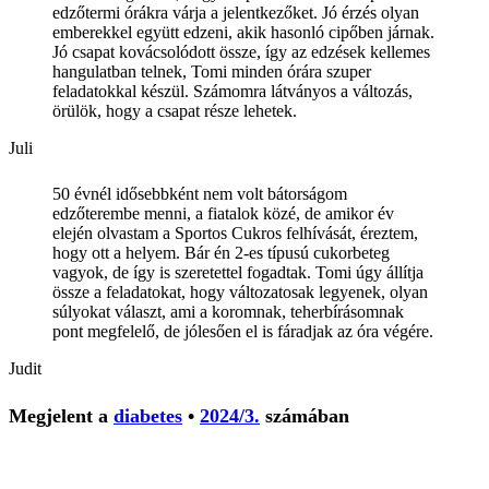
edzőtermi órákra várja a jelentkezőket. Jó érzés olyan
emberekkel együtt edzeni, akik hasonló cipőben járnak.
Jó csapat kovácsolódott össze, így az edzések kellemes
hangulatban telnek, Tomi minden órára szuper
feladatokkal készül. Számomra látványos a változás,
örülök, hogy a csapat része lehetek.
Juli
50 évnél idősebbként nem volt bátorságom
edzőterembe menni, a fiatalok közé, de amikor év
elején olvastam a Sportos Cukros felhívását, éreztem,
hogy ott a helyem. Bár én 2-es típusú cukorbeteg
vagyok, de így is szeretettel fogadtak. Tomi úgy állítja
össze a feladatokat, hogy változatosak legyenek, olyan
súlyokat választ, ami a koromnak, teherbírásomnak
pont megfelelő, de jólesően el is fáradjak az óra végére.
Judit
Megjelent a
diabetes
•
2024/3.
számában