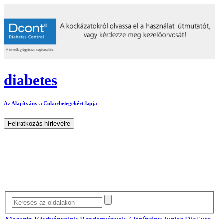
diabetes
Az Alapítvány a Cukorbetegekért lapja