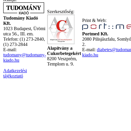
Szerkesztőség:
Tudomány Kiadó
Print & Web:
Kft.
1023 Budapest, Ürömi
utca 56., III. em.
Portmed Kft.
Telefon: (1) 273-2840,
2080 Pilisjászfalu, Somly
(1) 273-2844
2.
Alapítvány a
E-mail:
E-mail:
diabetes@tudoma
Cukorbetegekért
tudomany@tudomany-
kiado.hu
8200 Veszprém,
kiado.hu
Templom u. 9.
Adatkezelési
tájékoztató