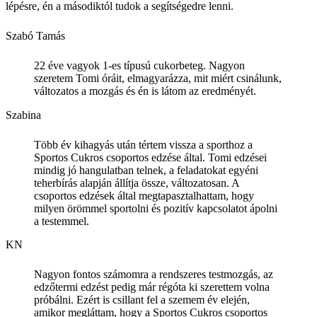
lépésre, én a másodiktól tudok a segítségedre lenni.
Szabó Tamás
22 éve vagyok 1-es típusú cukorbeteg. Nagyon
szeretem Tomi óráit, elmagyarázza, mit miért csinálunk,
változatos a mozgás és én is látom az eredményét.
Szabina
Több év kihagyás után tértem vissza a sporthoz a
Sportos Cukros csoportos edzése által. Tomi edzései
mindig jó hangulatban telnek, a feladatokat egyéni
teherbírás alapján állítja össze, változatosan. A
csoportos edzések által megtapasztalhattam, hogy
milyen örömmel sportolni és pozitív kapcsolatot ápolni
a ­testemmel.
KN
Nagyon fontos számomra a rendszeres testmozgás, az
edzőtermi edzést pedig már régóta ki szerettem volna
próbálni. Ezért is csillant fel a szemem év elején,
amikor megláttam, hogy a Sportos Cukros csoportos