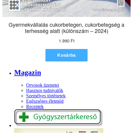
Magazin
Orvosok üzenetei
Hasznos tudnivalók
Személyes történetek
Egészséges életmód
Receptek