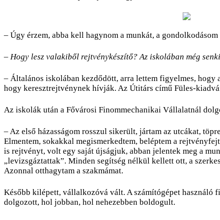
– Úgy érzem, abba kell hagynom a munkát, a gondolkodásom m
– Hogy lesz valakiből rejtvénykészítő? Az iskolában még senk
– Általános iskolában kezdődött, arra lettem figyelmes, hogy
hogy keresztrejtvénynek hívják. Az Útitárs című Füles-kiadván
Az iskolák után a Fővárosi Finommechanikai Vállalatnál dolgo
– Az első házasságom rosszul sikerült, jártam az utcákat, t
Elmentem, sokakkal megismerkedtem, beléptem a rejtvényfejtő 
is rejtvényt, volt egy saját újságjuk, abban jelentek meg a m
„levizsgáztattak”. Minden segítség nélkül kellett ott, a sze
Azonnal otthagytam a szakmámat.
Később kilépett, vállalkozóvá vált. A számítógépet használó f
dolgozott, hol jobban, hol nehezebben boldogult.