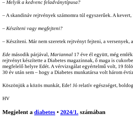
– Melyik a kedvenc feladványtípusa?
– A skandináv rejtvények számomra túl egyszerűek. A kevert, 
– Készíteni vagy megfejteni?
– Készíteni. Már nem szeretek rejtvényt fejteni, a versenyek, 
Ede
második párjával,
Mariannal
17 éve él együtt, még emléks
rejtvényt készítette a Diabetes magazinnak, ő maga is cukorbet
megfelelő helyre Edét. A vérvizsgálat egyértelmű volt, 19 föl
30 év után sem – hogy a Diabetes munkatársa volt három évti
Köszönjük a közös munkát, Ede! Jó relatív egészséget, boldo
HV
Megjelent a
diabetes
•
2024/1.
számában