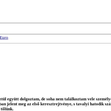
Euro
ztül együtt dolgoztam, de soha nem találkoztam vele személy
ban jelent meg az első keresztrejtvénye, s tavalyi hatodik s
 tőlünk.