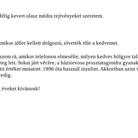
félig kevert olasz módra rejtvényeket szeretem.
amikor időre kellett dolgozni, elvették tőle a kedvemet.
zem rá, amikor telefonon elmesélte, milyen kedves hölgyre talá
eg lett. Sokat járt vécére, a háziorvosa prosztatagondra gyanak
ötti értéket mutatott. 1996 óta használ inzulint. Akkoriban azon
zedig.
g éveket kívánunk!