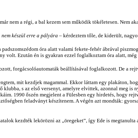
ár nem a régi, a bal kezem sem működik tökéletesen. Nem aka
i nem készül erre a pályára
– kérdeztem tőle, de kiderült, nagyo
 a padszomszédom óra alatt valami fekete-fehér ábrával piszmo
y volt. Ezután én is gyakran ezzel foglalkoztam óra alatt, még 
zott, forgácsolóautomaták beállításával foglalkozott. De a re
öprengtem, mit kezdjek magammal. Ekkor láttam egy plakáton, h
klubba, s az első versenyt, amelyre elvittek, azonnal meg is n
unkáim. 1990 őszén megjelent a Fülesben egy hirdetés, hogy rejt
rkesztőségben feladványt készítenem. A végén azt mondták: gyor
iatalok kezdték lekörözni az „öregeket”, így Ede is megtanulta 