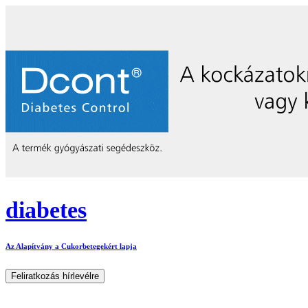
diabetes
Az Alapítvány a Cukorbetegekért lapja