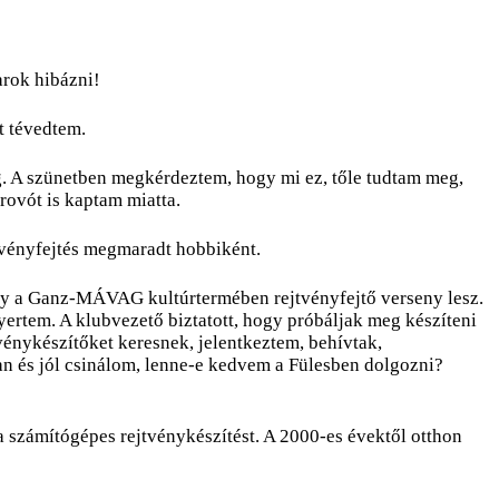
rok hibázni!
t tévedtem.
g. A szünetben megkérdeztem, hogy mi ez, tőle tudtam meg,
rovót is kaptam miatta.
jtvényfejtés megmaradt hobbiként.
ogy a Ganz-MÁVAG kultúrtermében rejtvényfejtő verseny lesz.
yertem. A klubvezető biztatott, hogy próbáljak meg készíteni
vénykészítőket keresnek, jelentkeztem, behívtak,
san és jól csinálom, lenne-e kedvem a Fülesben dolgozni?
a számítógépes rejtvénykészítést. A 2000-es évektől otthon