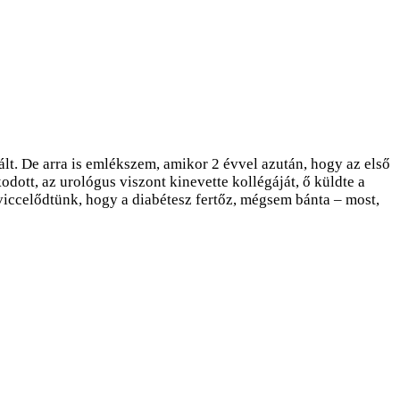
lt. De arra is emlékszem, amikor 2 évvel azután, hogy az első
odott, az urológus viszont kinevette kollégáját, ő küldte a
 viccelődtünk, hogy a diabétesz fertőz, mégsem bánta – most,