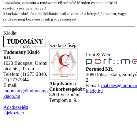
használata, valamint a rendszeres ellenőrzés! Minden esetben kérje ki
kezelőorvosa véleményét!
A kockázatokról és a mellékhatásokról olvassa el a betegtájékoztatót, vagy
kérdezze meg kezelőorvosát, gyógyszerészét!
Kiadja:
Szerkesztőség:
Tudomány Kiadó
Print & Web:
Kft.
1023 Budapest, Ürömi
utca 56., III. em.
Portmed Kft.
Telefon: (1) 273-2840,
2080 Pilisjászfalu, Somly
(1) 273-2844
2.
Alapítvány a
E-mail:
E-mail:
diabetes@tudoma
Cukorbetegekért
tudomany@tudomany-
kiado.hu
8200 Veszprém,
kiado.hu
Templom u. 9.
Adatkezelési
tájékoztató