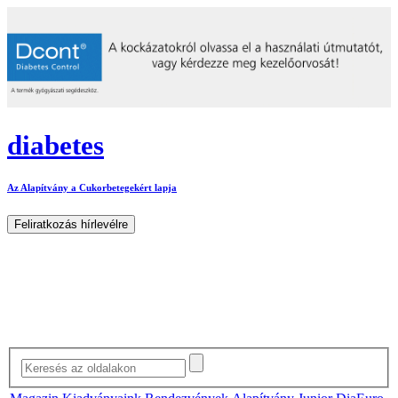
diabetes
Az Alapítvány a Cukorbetegekért lapja