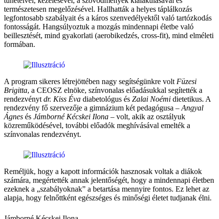
tüneteivel, kezelésével, a szövődmények kialakulásával és
természetesen megelőzésével. Hallhatták a helyes táplálkozás
legfontosabb szabályait és a káros szenvedélyektől való tartózkodás
fontosságát. Hangsúlyoztuk a mozgás mindennapi életbe való
beillesztését, mind gyakorlati (aerobikedzés, cross-fit), mind elméleti
formában.
A program sikeres létrejöttében nagy segítségünkre volt
Füzesi
Brigitta
, a CEOSZ elnöke, színvonalas előadásukkal segítették a
rendezvényt
dr. Kiss Éva
diabetológus és
Zalai Noémi
dietetikus. A
rendezvény fő szervezője a gimnázium két pedagógusa –
Angyal
Ágnes
és
Jámborné Kécskei Ilona
– volt, akik az osztályuk
közreműködésével, további előadók meghívásával emelték a
színvonalas rendezvényt.
Reméljük, hogy a kapott információk hasznosak voltak a diákok
számára, megértették annak jelentőségét, hogy a mindennapi életben
ezeknek a „szabályoknak” a betartása mennyire fontos. Ez lehet az
alapja, hogy felnőttként egészséges és minőségi életet tudjanak élni.
Jámborné Kécskei Ilona