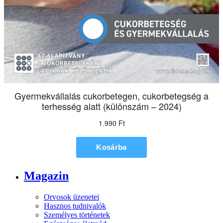
Magazin
Orvosok üzenetei
Hasznos tudnivalók
Személyes történetek