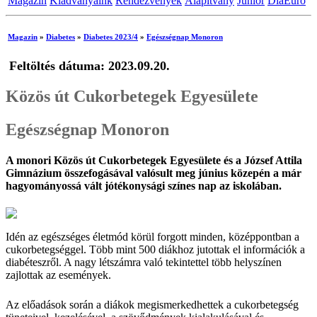
Magazin
Kiadványaink
Rendezvények
Alapítvány
Junior
DiaEuro
Magazin
»
Diabetes
»
Diabetes 2023/4
»
Egészségnap Monoron
Feltöltés dátuma: 2023.09.20.
Közös út Cukorbetegek Egyesülete
Egészségnap Monoron
A monori Közös út Cukorbetegek Egyesülete és a József Attila
Gimnázium összefogásával valósult meg június közepén a már
hagyományossá vált jótékonysági színes nap az iskolában.
Idén az egészséges életmód körül forgott minden, középpontban a
cukorbetegséggel. Több mint 500 diákhoz jutottak el információk a
diabéteszről. A nagy létszámra való tekintettel több helyszínen
zajlottak az események.
Az előadások során a diákok megismerkedhettek a cukorbetegség