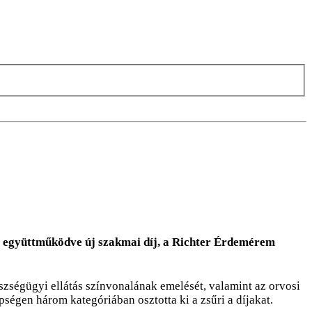
al együttműködve új szakmai díj, a Richter Érdemérem
észségügyi ellátás színvonalának emelését, valamint az orvosi
égen három kategóriában osztotta ki a zsűri a díjakat.