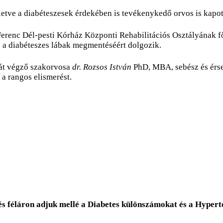
letve a diabéteszesek érdekében is tevékenykedő orvos is kapot
 Ferenc Dél-pesti Kórház Központi Rehabilitációs Osztályának f
n a diabéteszes lábak megmentéséért dolgozik.
át végző szakorvosa
dr. Rozsos István
PhD, MBA, sebész és érseb
 a rangos elismerést.
és féláron adjuk mellé a Diabetes különszámokat és a Hyper