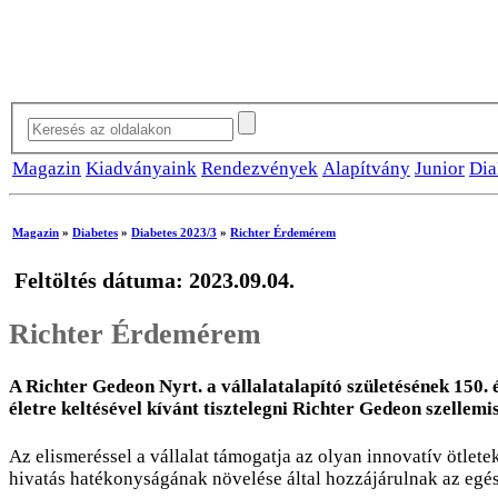
Magazin
Kiadványaink
Rendezvények
Alapítvány
Junior
Dia
Magazin
»
Diabetes
»
Diabetes 2023/3
»
Richter Érdemérem
Feltöltés dátuma: 2023.09.04.
Richter Érdemérem
A Richter Gedeon Nyrt. a vállalatalapító születésének 15
életre keltésével kívánt tisztelegni Richter Gedeon szellemis
Az elismeréssel a vállalat támogatja az olyan innovatív ötlete
hivatás hatékonyságának növelése által hozzájárulnak az egés