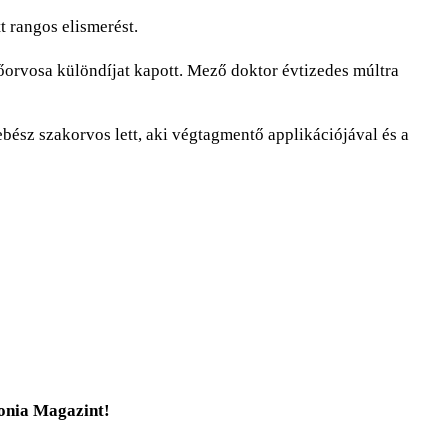
t rangos elismerést.
őorvosa különdíjat kapott. Mező doktor évtizedes múltra
ész szakorvos lett, aki végtagmentő applikációjával és a
tonia Magazint!