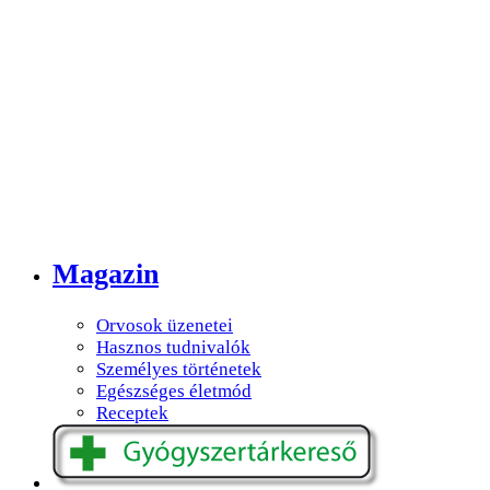
Magazin
Orvosok üzenetei
Hasznos tudnivalók
Személyes történetek
Egészséges életmód
Receptek