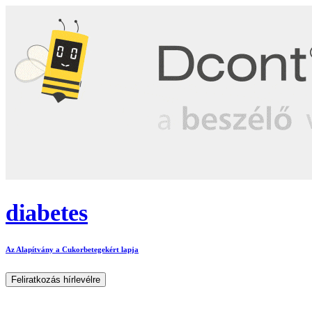
diabetes
Az Alapítvány a Cukorbetegekért lapja