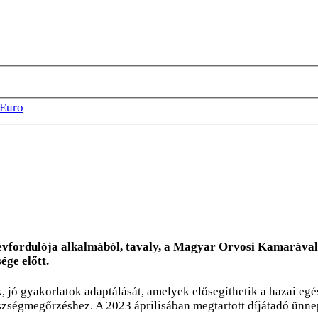
Euro
0. évfordulója alkalmából, tavaly, a Magyar Orvosi Kamaráv
ége előtt.
k, jó gyakorlatok adaptálását, amelyek elősegíthetik a hazai eg
zségmegőrzéshez. A 2023 áprilisában megtartott díjátadó ünneps