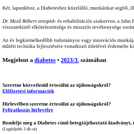
Két, lapunkhoz, a Diabeteshez közelálló, munkánkat segítő, il
Dr. Mező Róbert
ortopéd- és rehabilitációs szakorvos, a Jahn
visszatekintő elkötelezettsége és missziós tevékenysége sorá
Az év legkiemelkedőbb tudományos vagy innovációs munkáj
műtéti technika fejlesztésére vonatkozó ötletével érdemelte ki
Megjelent a
diabetes
•
2023/3.
számában
Szeretne közvetlenül értesülni az újdonságokról?
Előfizetési információk
Hírlevélben szeretne értesülni az újdonságokról?
Feliratkozás hírlevélre
Rendelje meg a Diabetes című betegtájékoztató kiadványt, 
(Legfeljebb 3 db-ot)