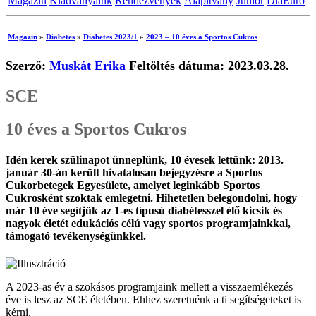
Magazin
Kiadványaink
Rendezvények
Alapítvány
Junior
DiaEuro
Magazin
»
Diabetes
»
Diabetes 2023/1
»
2023 – 10 éves a Sportos Cukros
Szerző:
Muskát Erika
Feltöltés dátuma: 2023.03.28.
SCE
10 éves a Sportos Cukros
Idén kerek szülinapot ünneplünk, 10 évesek lettünk: 2013.
január 30-án került hivatalosan bejegyzésre a Sportos
Cukorbetegek Egyesülete, amelyet leginkább Sportos
Cukrosként szoktak emlegetni. Hihetetlen belegondolni, hogy
már 10 éve segítjük az 1-es típusú diabétesszel élő kicsik és
nagyok életét edukációs célú vagy sportos programjainkkal,
támogató tevékenységünkkel.
A 2023-as év a szokásos programjaink mellett a visszaemlékezés
éve is lesz az SCE életében. Ehhez szeretnénk a ti segítségeteket is
kérni.