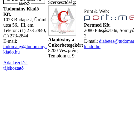
Szerkesztőség:
Tudomány Kiadó
Print & Web:
Kft.
1023 Budapest, Ürömi
utca 56., III. em.
Portmed Kft.
Telefon: (1) 273-2840,
2080 Pilisjászfalu, Somly
(1) 273-2844
2.
Alapítvány a
E-mail:
E-mail:
diabetes@tudoma
Cukorbetegekért
tudomany@tudomany-
kiado.hu
8200 Veszprém,
kiado.hu
Templom u. 9.
Adatkezelési
tájékoztató