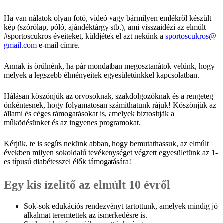
Ha van nálatok olyan fotó, videó vagy bármilyen emlékről készült
kép (szórólap, póló, ajándéktárgy stb.), ami visszaidézi az elmúlt
#sportoscukros éveiteket, küldjétek el azt nekünk a
sportoscukros@
gmail.com
e-mail címre.
Annak is örülnénk, ha pár mondatban megosztanátok velünk, hogy
melyek a legszebb élményeitek egyesületünkkel kapcsolatban.
Hálásan köszönjük az orvosoknak, szakdolgozóknak és a rengeteg
önkéntesnek, hogy folyamatosan számíthatunk rájuk! Köszönjük az
állami és céges támogatásokat is, amelyek biztosítják a
működésünket és az ingyenes programokat.
Kérjük, te is segíts nekünk abban, hogy bemutathassuk, az elmúlt
években milyen sokoldalú tevékenységet végzett egyesületünk az 1-
es típusú diabétesszel élők támogatására!
Egy kis ízelítő az elmúlt 10 évről
Sok-sok edukációs rendezvényt tartottunk, amelyek mindig jó
alkalmat teremtettek az ismerkedésre is.