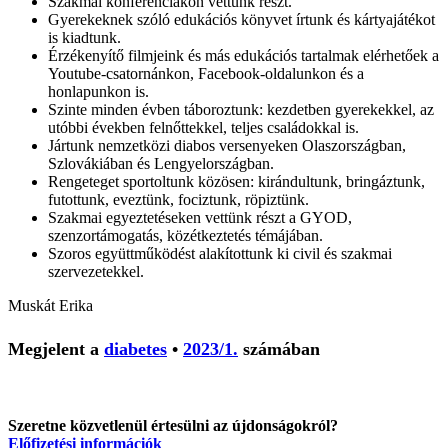
Szakmai konferenciákon vettünk részt.
Gyerekeknek szóló edukációs könyvet írtunk és kártyajátékot
is kiadtunk.
Érzékenyítő filmjeink és más edukációs tartalmak elérhetőek a
Youtube-csatornánkon, Facebook-oldalunkon és a
honlapunkon is.
Szinte minden évben táboroztunk: kezdetben gyerekekkel, az
utóbbi években felnőttekkel, teljes családokkal is.
Jártunk nemzetközi diabos versenyeken Olaszországban,
Szlovákiában és Lengyelországban.
Rengeteget sportoltunk közösen: kirándultunk, bringáztunk,
futottunk, eveztünk, fociztunk, röpiztünk.
Szakmai egyeztetéseken vettünk részt a GYOD,
szenzortámogatás, közétkeztetés témájában.
Szoros együttműködést alakítottunk ki civil és szakmai
szervezetekkel.
Muskát Erika
Megjelent a
diabetes
•
2023/1.
számában
Szeretne közvetlenül értesülni az újdonságokról?
Előfizetési információk