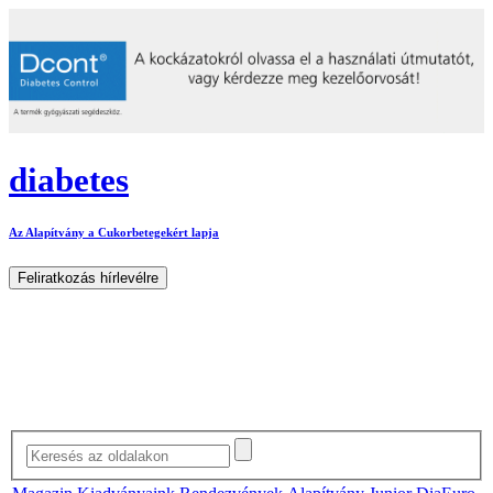
diabetes
Az Alapítvány a Cukorbetegekért lapja