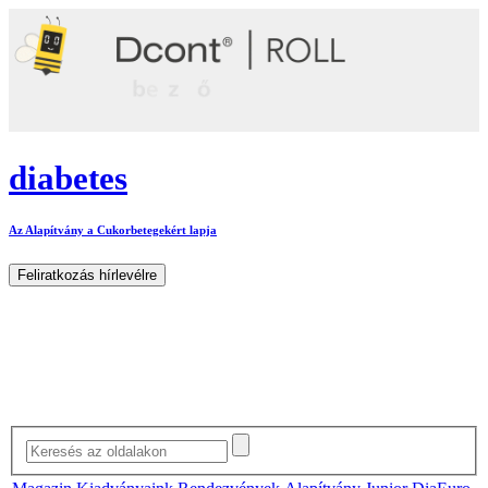
diabetes
Az Alapítvány a Cukorbetegekért lapja