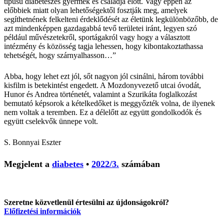
típusú diabéteszes gyermek és családja előtt. Vagy éppen az
előbbiek miatt olyan lehetőségektől fosztják meg, amelyek
segíthetnének felkelteni érdeklődését az életünk legkülönbözőbb, de
azt mindenképpen gazdagabbá tevő területei iránt, legyen szó
például művészetekről, sportágakról vagy hogy a választott
intézmény és közösség tagja lehessen, hogy kibontakoztathassa
tehetségét, hogy szárnyalhasson…”
Abba, hogy lehet ezt jól, sőt nagyon jól csinálni, három további
kisfilm is betekintést engedett. A Mozdonyvezető utcai óvodát,
Hunor és Andrea történetét, valamint a Szurikáta foglalkozást
bemutató képsorok a kételkedőket is meggyőzték volna, de ilyenek
nem voltak a teremben. Ez a délelőtt az együtt gondolkodók és
együtt cselekvők ünnepe volt.
S. Bonnyai Eszter
Megjelent a
diabetes
•
2022/3.
számában
Szeretne közvetlenül értesülni az újdonságokról?
Előfizetési információk