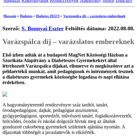
Magazin
Kiadványaink
Rendezvények
Alapítvány
Junior
DiaEuro
Magazin
»
Diabetes
»
Diabetes 2022/3
»
Varázspálca díj – varázslatos embereknek
Szerző:
S. Bonnyai Eszter
Feltöltés dátuma: 2022.08.08.
Varázspálca díj – varázslatos embereknek
Első ízben adták át a budapesti MagNet Közösségi Házban a
Szurikáta Alapítvány a Diabéteszes Gyermekekért által
létrehozott Varázspálca díjakat, elismerve és megköszönve azt a
példaértékű munkát, amit pedagógusok és intézmények tesznek
a diabéteszes gyermekek közösségbe fogadása és napi ellátása
érdekében.
A hagyományteremtő rendezvényre száz tanítót, tanárt,
óvodapedagógust, dajkát, pedagógiai asszisztenst,
gyógypedagógust, sportedzőt, művészeti tanárt, foglalkozásvezetőt,
bölcsődei, óvodai és iskolai dolgozót hívtak meg az általuk
gondozott cukorbeteg gyermekek szüleinek ajánlása nyomán. A
díjazottak többségét a javaslattevők is elkísérték.