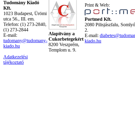
Tudomány Kiadó
Print & Web:
Kft.
1023 Budapest, Ürömi
utca 56., III. em.
Portmed Kft.
Telefon: (1) 273-2840,
2080 Pilisjászfalu, Somly
(1) 273-2844
2.
Alapítvány a
E-mail:
E-mail:
diabetes@tudoma
Cukorbetegekért
tudomany@tudomany-
kiado.hu
8200 Veszprém,
kiado.hu
Templom u. 9.
Adatkezelési
tájékoztató