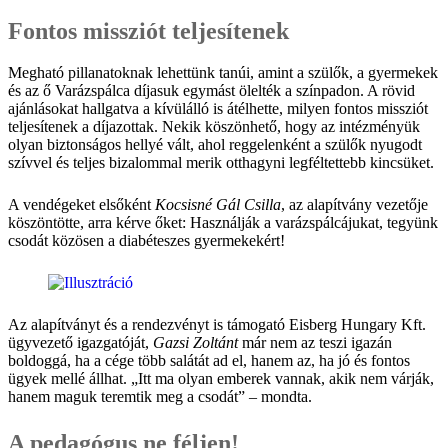
Fontos missziót teljesítenek
Megható pillanatoknak lehettünk tanúi, amint a szülők, a gyermekek
és az ő Varázspálca díjasuk egymást ölelték a színpadon. A rövid
ajánlásokat hallgatva a kívülálló is átélhette, milyen fontos missziót
teljesítenek a díjazottak. Nekik köszönhető, hogy az intézményük
olyan biztonságos hellyé vált, ahol reggelenként a szülők nyugodt
szívvel és teljes bizalommal merik otthagyni legféltettebb kincsüket.
A vendégeket elsőként
Kocsisné Gál Csilla
, az alapítvány vezetője
köszöntötte, arra kérve őket: Használják a varázspálcájukat, tegyünk
csodát közösen a diabéteszes gyermekekért!
Az alapítványt és a rendezvényt is támogató Eisberg Hungary Kft.
ügyvezető igazgatóját,
Gazsi Zoltánt
már nem az teszi igazán
boldoggá, ha a cége több salátát ad el, hanem az, ha jó és fontos
ügyek mellé állhat. „Itt ma olyan emberek vannak, akik nem várják,
hanem maguk teremtik meg a csodát” – mondta.
A pedagógus ne féljen!