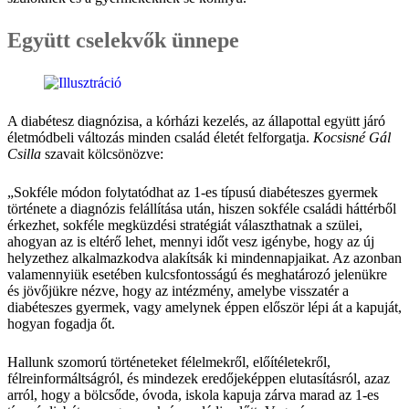
Együtt cselekvők ünnepe
A diabétesz diagnózisa, a kórházi kezelés, az állapottal együtt járó
életmódbeli változás minden család életét felforgatja.
Kocsisné Gál
Csilla
szavait kölcsönözve:
„Sokféle módon folytatódhat az 1-es típusú diabéteszes gyermek
története a diagnózis felállítása után, hiszen sokféle családi háttérből
érkezhet, sokféle megküzdési stratégiát választhatnak a szülei,
ahogyan az is eltérő lehet, mennyi időt vesz igénybe, hogy az új
helyzethez alkalmazkodva alakítsák ki mindennapjaikat. Az azonban
valamennyiük esetében kulcsfontosságú és meghatározó jelenükre
és jövőjükre nézve, hogy az intézmény, amelybe visszatér a
diabéteszes gyermek, vagy amelynek éppen először lépi át a kapuját,
hogyan fogadja őt.
Hallunk szomorú történeteket félelmekről, előítéletekről,
félreinformáltságról, és mindezek eredőjeképpen elutasításról, azaz
arról, hogy a bölcsőde, óvoda, iskola kapuja zárva marad az 1-es