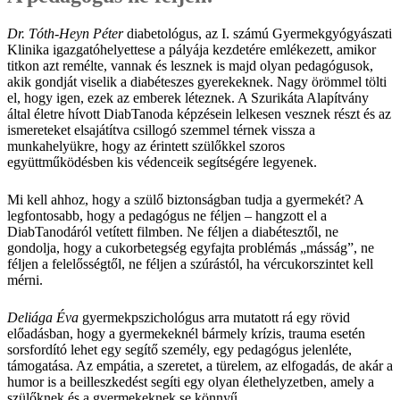
Dr. Tóth-Heyn Péter
diabetológus, az I. számú Gyermekgyógyászati
Klinika igazgatóhelyettese a pályája kezdetére emlékezett, amikor
titkon azt remélte, vannak és lesznek is majd olyan pedagógusok,
akik gondját viselik a diabéteszes gyerekeknek. Nagy örömmel tölti
el, hogy igen, ezek az emberek léteznek. A Szurikáta Alapítvány
által életre hívott DiabTanoda képzésein lelkesen vesznek részt és az
ismereteket elsajátítva csillogó szemmel térnek vissza a
munkahelyükre, hogy az érintett szülőkkel szoros
együttműködésben kis védenceik segítségére legyenek.
Mi kell ahhoz, hogy a szülő biztonságban tudja a gyermekét? A
legfontosabb, hogy a pedagógus ne féljen – hangzott el a
DiabTanodáról vetített filmben. Ne féljen a diabétesztől, ne
gondolja, hogy a cukorbetegség egyfajta problémás „másság”, ne
féljen a felelősségtől, ne féljen a szúrástól, ha vércukorszintet kell
mérni.
Deliága Éva
gyermekpszichológus arra mutatott rá egy rövid
előadásban, hogy a gyermekeknél bármely krízis, trauma esetén
sorsfordító lehet egy segítő személy, egy pedagógus jelenléte,
támogatása. Az empátia, a szeretet, a türelem, az elfogadás, de akár a
humor is a beilleszkedést segíti egy olyan élethelyzetben, amely a
szülőknek és a gyermekeknek se könnyű.