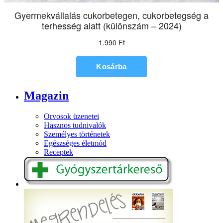
Magazin
Orvosok üzenetei
Hasznos tudnivalók
Személyes történetek
Egészséges életmód
Receptek