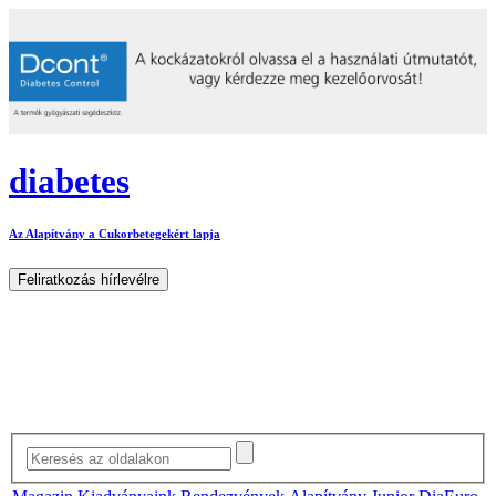
diabetes
Az Alapítvány a Cukorbetegekért lapja