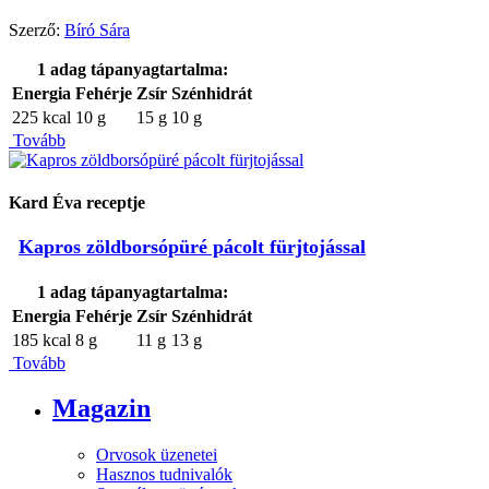
Szerző:
Bíró Sára
1 adag tápanyagtartalma:
Energia
Fehérje
Zsír
Szénhidrát
225 kcal
10 g
15 g
10 g
Tovább
Kard Éva receptje
Kapros zöldborsópüré pácolt fürjtojással
1 adag tápanyagtartalma:
Energia
Fehérje
Zsír
Szénhidrát
185 kcal
8 g
11 g
13 g
Tovább
Magazin
Orvosok üzenetei
Hasznos tudnivalók