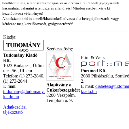
beállított diéta, a rendszeres mozgás, és az orvosa által rendelt gyógyszerek
használata, valamint a rendszeres ellenőrzés! Minden esetben kérje ki
kezelőorvosa véleményét!
A kockázatokról és a mellékhatásokról olvassa el a betegtájékoztatót, vagy
kérdezze meg kezelőorvosát, gyógyszerészét!
Kiadja:
Szerkesztőség:
Tudomány Kiadó
Print & Web:
Kft.
1023 Budapest, Ürömi
utca 56., III. em.
Portmed Kft.
Telefon: (1) 273-2840,
2080 Pilisjászfalu, Somly
(1) 273-2844
2.
Alapítvány a
E-mail:
E-mail:
diabetes@tudoma
Cukorbetegekért
tudomany@tudomany-
kiado.hu
8200 Veszprém,
kiado.hu
Templom u. 9.
Adatkezelési
tájékoztató