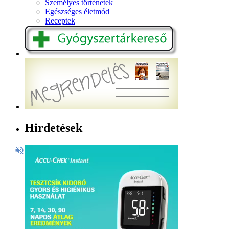
Személyes történetek
Egészséges életmód
Receptek
Hirdetések