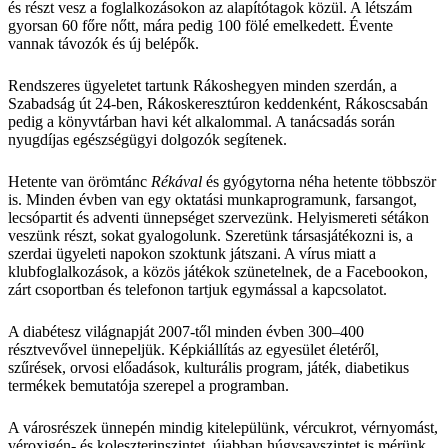
és részt vesz a foglalkozásokon az alapítótagok közül. A létszám
gyorsan 60 főre nőtt, mára pedig 100 fölé emelkedett. Évente
vannak távozók és új belépők.
Rendszeres ügyeletet tartunk Rákoshegyen minden szerdán, a
Szabadság út 24-ben, Rákoskeresztúron keddenként, Rákoscsabán
pedig a könyvtárban havi két alkalommal. A tanácsadás során
nyugdíjas egészségügyi dolgozók segítenek.
Hetente van örömtánc
Rékával
és gyógytorna néha hetente többször
is. Minden évben van egy oktatási munkaprogramunk, farsangot,
lecsópartit és adventi ünnepséget szervezünk. Helyismereti sétákon
veszünk részt, sokat gyalogolunk. Szeretünk társasjátékozni is, a
szerdai ügyeleti napokon szoktunk játszani. A vírus miatt a
klubfoglalkozások, a közös játékok szünetelnek, de a Facebookon,
zárt csoportban és telefonon tartjuk egymással a kapcsolatot.
A diabétesz világnapját 2007-től minden évben 300–400
résztvevővel ünnepeljük. Képkiállítás az egyesület életéről,
szűrések, orvosi előadások, kulturális program, játék, diabetikus
termékek bemutatója szerepel a programban.
A városrészek ünnepén mindig kitelepülünk, vércukrot, vérnyomást,
véroxigén- és koleszterinszintet, újabban húgysavszintet is mérünk,