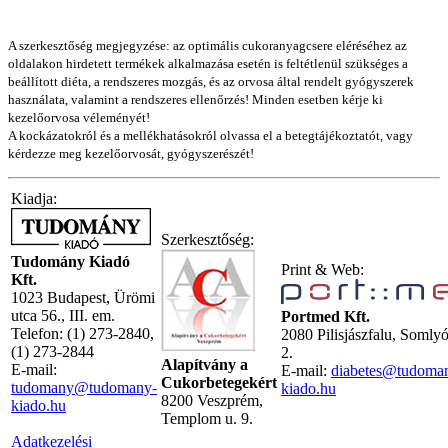
A szerkesztőség megjegyzése: az optimális cukoranyagcsere eléréséhez az
oldalakon hirdetett termékek alkalmazása esetén is feltétlenül szükséges a
beállított diéta, a rendszeres mozgás, és az orvosa által rendelt gyógyszerek
használata, valamint a rendszeres ellenőrzés! Minden esetben kérje ki
kezelőorvosa véleményét!
A kockázatokról és a mellékhatásokról olvassa el a betegtájékoztatót, vagy
kérdezze meg kezelőorvosát, gyógyszerészét!
Kiadja:
Szerkesztőség:
Tudomány Kiadó
Print & Web:
Kft.
1023 Budapest, Ürömi
utca 56., III. em.
Portmed Kft.
Telefon: (1) 273-2840,
2080 Pilisjászfalu, Somly
(1) 273-2844
2.
Alapítvány a
E-mail:
E-mail:
diabetes@tudoma
Cukorbetegekért
tudomany@tudomany-
kiado.hu
8200 Veszprém,
kiado.hu
Templom u. 9.
Adatkezelési