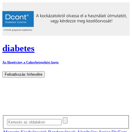
diabetes
Az Alapítvány a Cukorbetegekért lapja