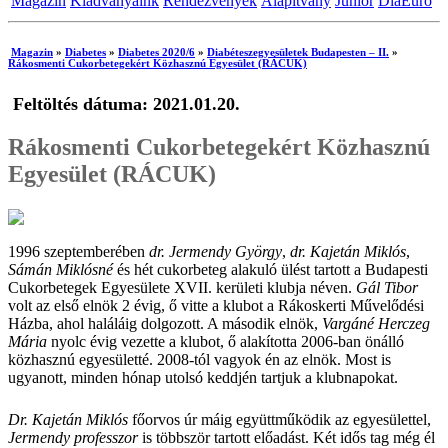
Magazin
Kiadványaink
Rendezvények
Alapítvány
Junior
DiaEuro
Magazin
»
Diabetes
»
Diabetes 2020/6
»
Diabéteszegyesületek Budapesten – II.
»
Rákosmenti Cukorbetegekért Közhasznú Egyesület (RÁCUK)
Feltöltés dátuma: 2021.01.20.
Rákosmenti Cukorbetegekért Közhasznú
Egyesület (RÁCUK)
1996 szeptemberében
dr. Jermendy György
,
dr. Kajetán Miklós
,
Sámán Miklósné
és hét cukorbeteg alakuló ülést tartott a Budapesti
Cukorbetegek Egyesülete XVII. kerületi klubja néven.
Gál Tibor
volt az első elnök 2 évig, ő vitte a klubot a Rákoskerti Művelődési
Házba, ahol haláláig dolgozott. A második elnök,
Vargáné Herczeg
Mária
nyolc évig vezette a klubot, ő alakította 2006-ban önálló
közhasznú egyesületté. 2008-tól vagyok én az elnök. Most is
ugyanott, minden hónap utolsó keddjén tartjuk a klubnapokat.
Dr. Kajetán Miklós
főorvos úr máig együttműködik az egyesülettel,
Jermendy professzor
is többször tartott előadást. Két idős tag még él