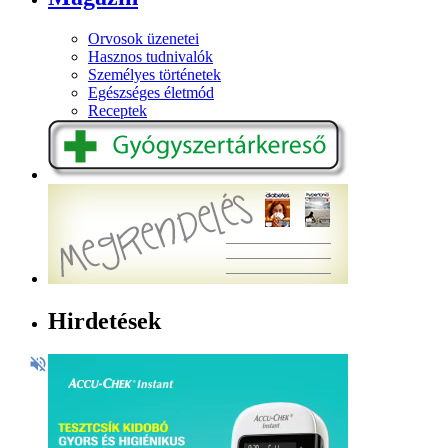
Orvosok üzenetei
Hasznos tudnivalók
Személyes történetek
Egészséges életmód
Receptek
Hirdetések