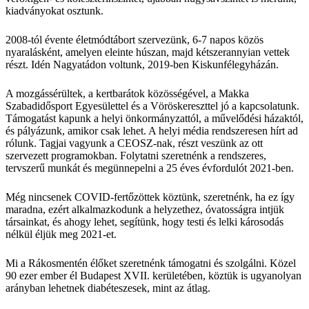
kiadványokat osztunk.
2008-tól évente életmódtábort szervezünk, 6-7 napos közös
nyaralásként, amelyen eleinte húszan, majd kétszerannyian vettek
részt. Idén Nagyatádon voltunk, 2019-ben Kiskunfélegyházán.
A mozgássérültek, a kertbarátok közösségével, a Makka
Szabadidősport Egyesülettel és a Vöröskereszttel jó a kapcsolatunk.
Támogatást kapunk a helyi önkormányzattól, a művelődési házaktól,
és pályázunk, amikor csak lehet. A helyi média rendszeresen hírt ad
rólunk. Tagjai vagyunk a CEOSZ-nak, részt veszünk az ott
szervezett programokban. Folytatni szeretnénk a rendszeres,
tervszerű munkát és megünnepelni a 25 éves évfordulót 2021-ben.
Még nincsenek COVID-fertőzöttek köztünk, szeretnénk, ha ez így
maradna, ezért alkalmazkodunk a helyzethez, óvatosságra intjük
társainkat, és ahogy lehet, segítünk, hogy testi és lelki károsodás
nélkül éljük meg 2021-et.
Mi a Rákosmentén élőket szeretnénk támogatni és szolgálni. Közel
90 ezer ember él Budapest XVII. kerületében, köztük is ugyanolyan
arányban lehetnek diabéteszesek, mint az átlag.