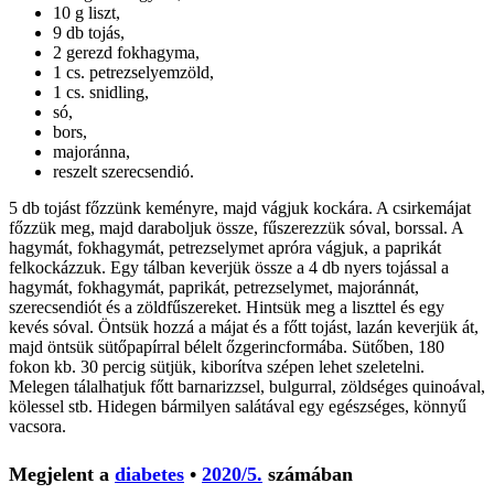
10 g liszt,
9 db tojás,
2 gerezd fokhagyma,
1 cs. petrezselyemzöld,
1 cs. snidling,
só,
bors,
majoránna,
reszelt szerecsendió.
5 db tojást főzzünk keményre, majd vágjuk kockára. A csirkemájat
főzzük meg, majd daraboljuk össze, fűszerezzük sóval, borssal. A
hagymát, fokhagymát, petrezselymet apróra vágjuk, a paprikát
felkockázzuk. Egy tálban keverjük össze a 4 db nyers tojással a
hagymát, fokhagymát, paprikát, petrezselymet, majoránnát,
szerecsendiót és a zöldfűszereket. Hintsük meg a liszttel és egy
kevés sóval. Öntsük hozzá a májat és a főtt tojást, lazán keverjük át,
majd öntsük sütőpapírral bélelt őzgerincformába. Sütőben, 180
fokon kb. 30 percig sütjük, kiborítva szépen lehet szeletelni.
Melegen tálalhatjuk főtt barnarizzsel, bulgurral, zöldséges quinoával,
kölessel stb. Hidegen bármilyen salátával egy egészséges, könnyű
vacsora.
Megjelent a
diabetes
•
2020/5.
számában