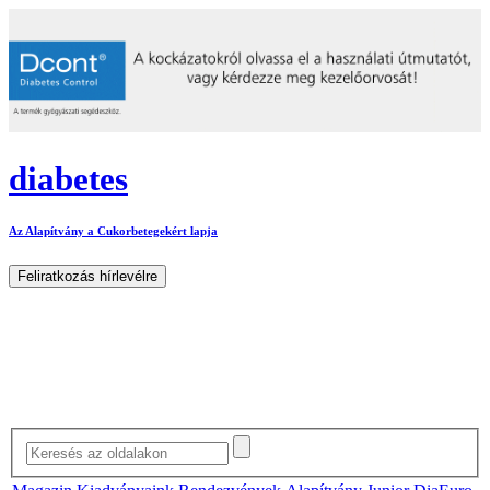
diabetes
Az Alapítvány a Cukorbetegekért lapja