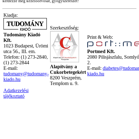
kérdezze meg kezelőorvosát, gyógyszerészét!
Kiadja:
Szerkesztőség:
Tudomány Kiadó
Print & Web:
Kft.
1023 Budapest, Ürömi
utca 56., III. em.
Portmed Kft.
Telefon: (1) 273-2840,
2080 Pilisjászfalu, Somly
(1) 273-2844
2.
Alapítvány a
E-mail:
E-mail:
diabetes@tudoma
Cukorbetegekért
tudomany@tudomany-
kiado.hu
8200 Veszprém,
kiado.hu
Templom u. 9.
Adatkezelési
tájékoztató