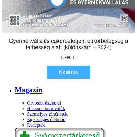
Magazin
Orvosok üzenetei
Hasznos tudnivalók
Személyes történetek
Egészséges életmód
Receptek