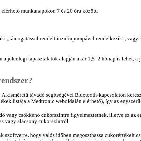
is elérhető munkanapokon 7 és 20 óra között.
ki „támogatással rendelt inzulinpumpával rendelkezik”, vagyi
ően a jelenlegi tapasztalatok alapján akár 1,5–2 hónap is lehet
rendszer?
. A kisméretű távadó segítségével Bluetooth-kapcsolaton keres
ékek listája a Medtronic weboldalán elérhető), így az egyszerűe
edő vagy csökkenő cukorszintre figyelmeztetnek, illetve ez az 
as vagy alacsony cukorszintről.
nk szoftverre, hogy valós időben megoszthassa cukorértékeit c