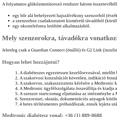
A folyamatos glükózmonitorozó rendszer három összetevőből 
egy bőr alá behelyezett hajszálvékony szenzorból (érzék
a szenzorhoz csatlakoztatott kisméretű távadóból (körül
egy okostelefonra letöltött alkalmazásból.
Mely szenzorokra, távadókra vonatkoz
Jelenleg csak a Guardian Connect (önálló) és G2 Link (inzul
Hogyan lehet hozzájutni?
A diabéteszes egyeztessen kezelőorvosával, mielőtt 
A szakorvosi konzultációt követően, indikáció fennál
A szakorvos, szakasszisztens kérésére a Medtronic k
A Medtronic ügyfélszolgálata összeállítja és kiadja 
A szenzor startcsomag eljuttatása az intézménybe a 
Szenzorstart, oktatás, dokumentációs anyagok kitölté
4 hetes térítésmentes próbaidőszak, ennek lejárta utá
Medtronic diabétesz vonal: +36 (1) 889-0688