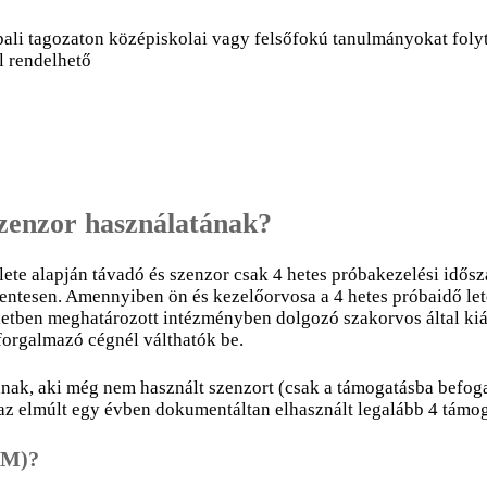
pali tagozaton középiskolai vagy felsőfokú tanulmányokat foly
l rendelhető
szenzor használatának?
ete alapján távadó és szenzor csak 4 hetes próbakezelési idősz
entesen. Amennyiben ön és kezelőorvosa a 4 hetes próbaidő lete
letben meghatározott intézményben dolgozó szakorvos által kiál
forgalmazó cégnél válthatók be.
annak, aki még nem használt szenzort (csak a támogatásba befog
ki az elmúlt egy évben dokumentáltan elhasznált legalább 4 támo
GM)?