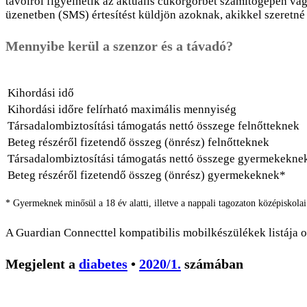
távolról figyelhetik az aktuális cukorgörbét számítógépen vag
üzenetben (SMS) értesítést küldjön azoknak, akikkel szeretné
Mennyibe kerül a szenzor és a távadó?
Kihordási idő
Kihordási időre felírható maximális mennyiség
Társadalombiztosítási támogatás nettó összege felnőtteknek
Beteg részéről fizetendő összeg (önrész) felnőtteknek
Társadalombiztosítási támogatás nettó összege gyermekekne
Beteg részéről fizetendő összeg (önrész) gyermekeknek*
* Gyermeknek minősül a 18 év alatti, illetve a nappali tagozaton középiskola
A Guardian Connecttel kompatibilis mobilkészülékek listája o
Megjelent a
diabetes
•
2020/1.
számában