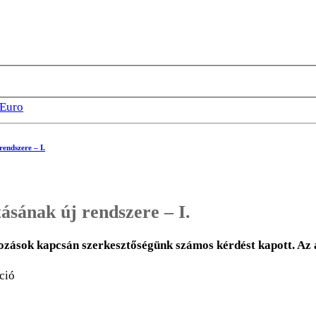
Euro
endszere – I.
sának új rendszere – I.
ltozások kapcsán szerkesztőségünk számos kérdést kapott. Az 