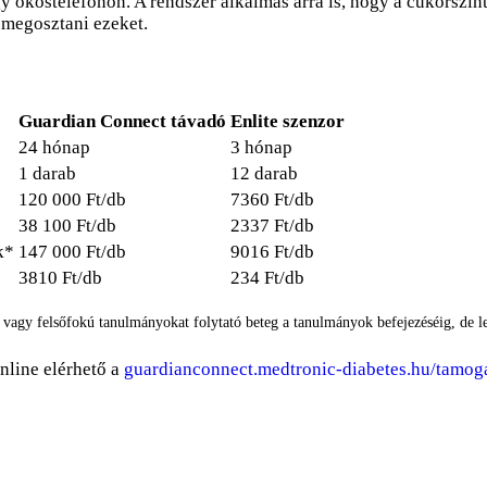
y okostelefonon. A rendszer alkalmas arra is, hogy a cukorszint
 megosztani ezeket.
Guardian Connect távadó
Enlite szenzor
24 hónap
3 hónap
1 darab
12 darab
120 000 Ft/db
7360 Ft/db
38 100 Ft/db
2337 Ft/db
k*
147 000 Ft/db
9016 Ft/db
3810 Ft/db
234 Ft/db
i vagy felsőfokú tanulmányokat folytató beteg a tanulmányok befejezéséig, de l
nline elérhető a
guardianconnect.medtronic-diabetes.hu/tamog