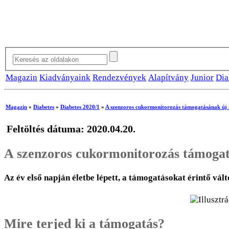
Magazin
Kiadványaink
Rendezvények
Alapítvány
Junior
Dia
Magazin
»
Diabetes
»
Diabetes 2020/1
»
A szenzoros cukormonitorozás támogatásának új r
Feltöltés dátuma: 2020.04.20.
A szenzoros cukormonitorozás támogatá
Az év első napján életbe lépett, a támogatásokat érintő vá
Mire terjed ki a támogatás?