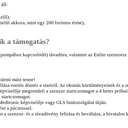
áll:
elő),
belül akkora, mint egy 200 forintos érme),
ik a támogatás?
inpumpához kapcsolódó) távadóra, valamint az Enlite szenzorra
bármi mást tenne!
lása esetén döntés a startról. Az oktatás körülményeinek és a s
épviselője megrendeli a szenzor startcsomagot a 4 hetes próbai
a startcsomagot.
Medtronic képviselője vagy GLS futárszolgálat útján.
se a pácienssel.
n a szenzor- és a távadóvény felírása és beváltása, a hivatalos 