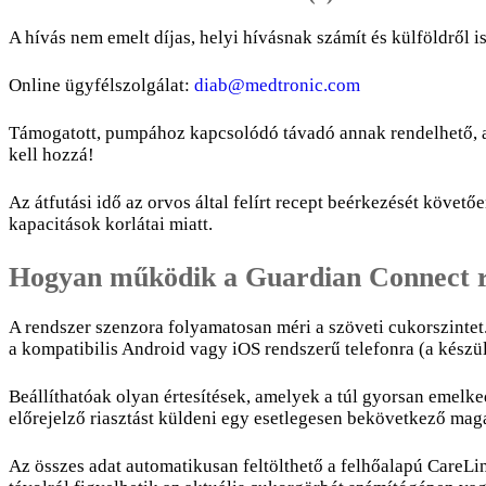
A hívás nem emelt díjas, helyi hívásnak számít és külföldről 
Online ügyfélszolgálat:
diab@medtronic.com
Támogatott, pumpához kapcsolódó távadó annak rendelhető, a
kell hozzá!
Az átfutási idő az orvos által felírt recept beérkezését követ
kapacitások korlátai miatt.
Hogyan működik a Guardian Connect 
A rendszer szenzora folyamatosan méri a szöveti cukorszintet
a kompatibilis Android vagy iOS rendszerű telefonra (a készül
Beállíthatóak olyan értesítések, amelyek a túl gyorsan emelk
előrejelző riasztást küldeni egy esetlegesen bekövetkező mag
Az összes adat automatikusan feltölthető a felhőalapú CareLi