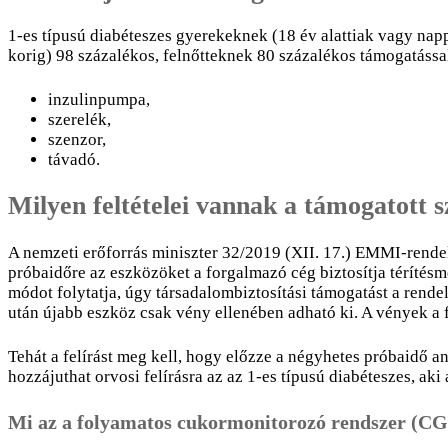
1-es típusú diabéteszes gyerekeknek (18 év alattiak vagy nap
korig) 98 százalékos, felnőtteknek 80 százalékos támogatássa
inzulinpumpa,
szerelék,
szenzor,
távadó.
Milyen feltételei vannak a támogatott 
A nemzeti erőforrás miniszter 32/2019 (XII. 17.) EMMI-rendel
próbaidőre az eszközöket a forgalmazó cég biztosítja térítésm
módot folytatja, úgy társadalombiztosítási támogatást a rende
után újabb eszköz csak vény ellenében adható ki. A vények a 
Tehát a felírást meg kell, hogy előzze a négyhetes próbaidő 
hozzájuthat orvosi felírásra az az 1-es típusú diabéteszes, a
Mi az a folyamatos cukormonitorozó rendszer (C