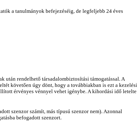
tatók a tanulmányok befejezéséig, de legfeljebb 24 éves
ak után rendelhető társadalombiztosítási támogatással. A
ltét követően úgy dönt, hogy a továbbiakban is ezt a kezelési
lított érvényes vénnyel vehet igénybe. A kihordási idő letelte
adott szenzor számít, más típusú szenzor nem). Azonnal
gatásba befogadott szenzort.