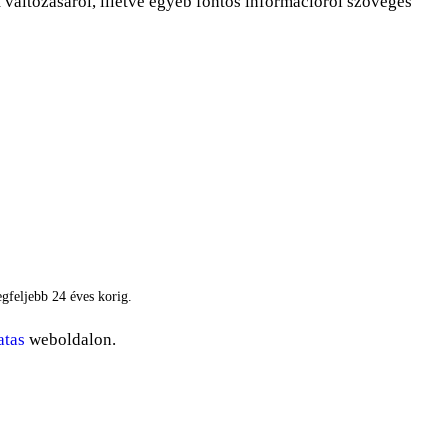
 változásáról, illetve egyéb fontos információról szöveges
egfeljebb 24 éves korig.
atas
weboldalon.