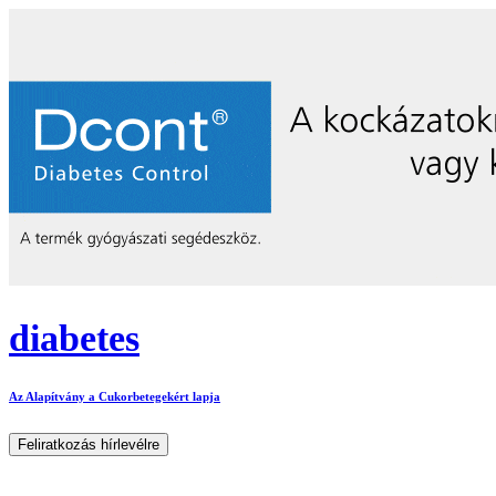
diabetes
Az Alapítvány a Cukorbetegekért lapja