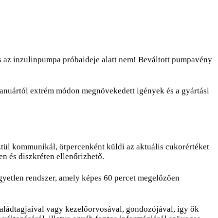
s az inzulinpumpa próbaideje alatt nem! Beváltott pumpavény
, a januártól extrém módon megnövekedett igények és a gyártási
ztül kommunikál, ötpercenként küldi az aktuális cukorértéket
n és diszkréten ellenőrizhető.
egyetlen rendszer, amely képes 60 percet megelőzően
saládtagjaival vagy kezelőorvosával, gondozójával, így ők