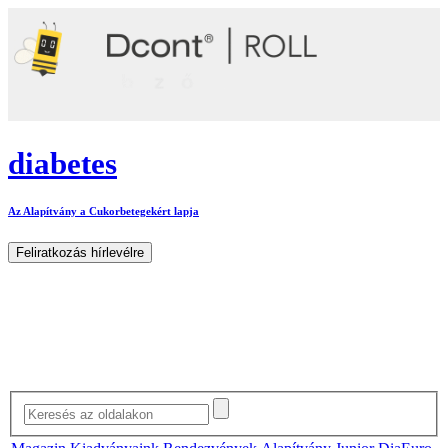
diabetes
Az Alapítvány a Cukorbetegekért lapja