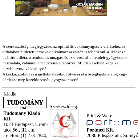
A szerkesztőség megjegyzése: az optimális cukoranyagcsere eléréséhez az
oldalakon hirdetett termékek alkalmazása esetén is feltétlenül szükséges a
beállított diéta, a rendszeres mozgás, és az orvosa által rendelt gyógyszerek
használata, valamint a rendszeres ellenőrzés! Minden esetben kérje ki
kezelőorvosa véleményét!
A kockázatokról és a mellékhatásokról olvassa el a betegtájékoztatót, vagy
kérdezze meg kezelőorvosát, gyógyszerészét!
Kiadja:
Szerkesztőség:
Tudomány Kiadó
Print & Web:
Kft.
1023 Budapest, Ürömi
utca 56., III. em.
Portmed Kft.
Telefon: (1) 273-2840,
2080 Pilisjászfalu, Somly