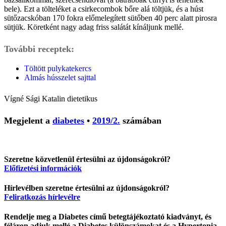
bele). Ezt a tölteléket a csirkecombok bőre alá töltjük, és a húst
sütőzacskóban 170 fokra előmelegített sütőben 40 perc alatt pirosra
sütjük. Köretként nagy adag friss salátát kínáljunk mellé.
További receptek:
Töltött pulykatekercs
Almás hússzelet sajttal
Vígné Sági Katalin
dietetikus
Megjelent a
diabetes
•
2019/2.
számában
Szeretne közvetlenül értesülni az újdonságokról?
Előfizetési információk
Hírlevélben szeretne értesülni az újdonságokról?
Feliratkozás hírlevélre
Rendelje meg a Diabetes című betegtájékoztató kiadványt, és
féláron adjuk mellé a Diabetes különszámokat és a Hypertonia