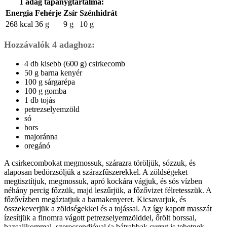
1 adag tápanygtartalma:
Energia
Fehérje
Zsír
Szénhidrát
268 kcal
36 g
9 g
10 g
Hozzávalók 4 adaghoz:
4 db kisebb (600 g) csirkecomb
50 g barna kenyér
100 g sárgarépa
100 g gomba
1 db tojás
petrezselyemzöld
só
bors
majoránna
oregánó
A csirkecombokat megmossuk, szárazra töröljük, sózzuk, és
alaposan bedörzsöljük a szárazfűszerekkel. A zöldségeket
megtisztítjuk, megmossuk, apró kockára vágjuk, és sós vízben
néhány percig főzzük, majd leszűrjük, a főzővizet félretesszük. A
főzővízben megáztatjuk a barnakenyeret. Kicsavarjuk, és
összekeverjük a zöldségekkel és a tojással. Az így kapott masszát
ízesítjük a finomra vágott petrezselyemzölddel, őrölt borssal,
bazsalikommal, szerecsendióval (a bátrabbak curryt is tehetnek