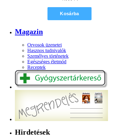
Magazin
Orvosok üzenetei
Hasznos tudnivalók
Személyes történetek
Egészséges életmód
Receptek
Hirdetések