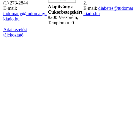
(1) 273-2844
2.
Alapítvány a
E-mail:
E-mail:
diabetes@tudoma
Cukorbetegekért
tudomany@tudomany-
kiado.hu
8200 Veszprém,
kiado.hu
Templom u. 9.
Adatkezelési
tájékoztató