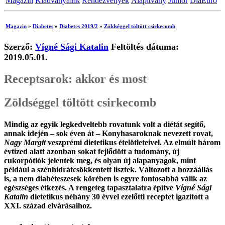
Magazin
Kiadványaink
Rendezvények
Alapítvány
Junior
DiaEuro
Magazin
»
Diabetes
»
Diabetes 2019/2
»
Zöldséggel töltött csirkecomb
Szerző:
Vígné Sági Katalin
Feltöltés dátuma:
2019.05.01.
Receptsarok: akkor és most
Zöldséggel töltött csirkecomb
Mindig az egyik legkedveltebb rovatunk volt a diétát segítő,
annak idején – sok éven át – Konyhasaroknak nevezett rovat,
Nagy Margit
veszprémi dietetikus ételötleteivel. Az elmúlt három
évtized alatt azonban sokat fejlődött a tudomány, új
cukorpótlók jelentek meg, és olyan új alapanyagok, mint
például a szénhidrátcsökkentett lisztek. Változott a hozzáállás
is, a nem diabéteszesek körében is egyre fontosabbá válik az
egészséges étkezés. A rengeteg tapasztalatra építve
Vígné Sági
Katalin
dietetikus néhány 30 évvel ezelőtti receptet igazított a
XXI. század elvárásaihoz.