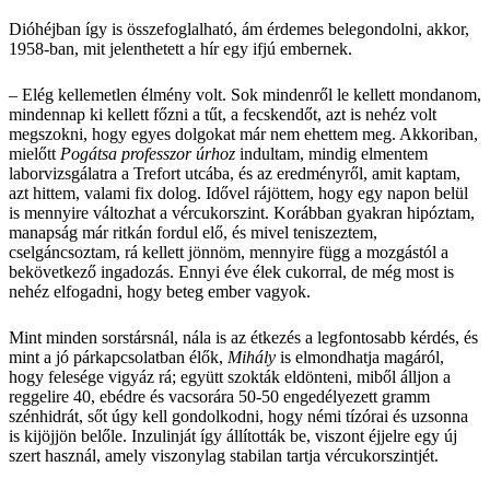
Dióhéjban így is összefoglalható, ám érdemes belegondolni, akkor,
1958-ban, mit jelenthetett a hír egy ifjú embernek.
– Elég kellemetlen élmény volt. Sok mindenről le kellett mondanom,
mindennap ki kellett főzni a tűt, a fecskendőt, azt is nehéz volt
megszokni, hogy egyes dolgokat már nem ehettem meg. Akkoriban,
mielőtt
Pogátsa professzor úrhoz
indultam, mindig elmentem
laborvizsgálatra a Trefort utcába, és az eredményről, amit kaptam,
azt hittem, valami fix dolog. Idővel rájöttem, hogy egy napon belül
is mennyire változhat a vércukorszint. Korábban gyakran hipóztam,
manapság már ritkán fordul elő, és mivel teniszeztem,
cselgáncsoztam, rá kellett jönnöm, mennyire függ a mozgástól a
bekövetkező ingadozás. Ennyi éve élek cukorral, de még most is
nehéz elfogadni, hogy beteg ember vagyok.
Mint minden sorstársnál, nála is az étkezés a legfontosabb kérdés, és
mint a jó párkapcsolatban élők,
Mihály
is elmondhatja magáról,
hogy felesége vigyáz rá; együtt szokták eldönteni, miből álljon a
reggelire 40, ebédre és vacsorára 50-50 engedélyezett gramm
szénhidrát, sőt úgy kell gondolkodni, hogy némi tízórai és uzsonna
is kijöjjön belőle. Inzulinját így állították be, viszont éjjelre egy új
szert használ, amely viszonylag stabilan tartja vércukorszintjét.