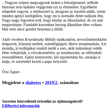
– Nagyon szépen megvagyunk ketten a feleségemmel, nélküle
biztosan nem tudnám végigvinni ezt az életmódot. Egyébként
elégedett vagyok, a módszerrel is, ahogyan az inzulint adják, szinte
minden igényt kielégítően, hogy mi is normális életet tudjunk élni.
Nagy-nagy fegyelem kell, hogy kísérje az étkezéseket, de ezt már
megszoktam. Fiatalabb koromban bezzeg állandóan éhes voltam.
Már nem okoz gondot betartani a diétát.
Aktív éveiben
Kraviánszky Mihály
statikusként, tervezőmérnökként
dolgozott, íróasztal mellett, számítógéppel, illetve terepmunkán. Azt
mondja, jó kollégákat rendelt mellé a sors, akik tudomásul vették
élete velejáróját, a vércukormérést, az inzulinozást, az előforduló
rosszulléteket. Egész környezete, két egyetemista fia, unokája is
tudja, és szeretettel kezeli a papa helyzetét.
Őrsi Ágnes
Megjelent a
diabetes
•
2019/2.
számában
Szeretne közvetlenül értesülni az újdonságokról?
Előfizetési információk