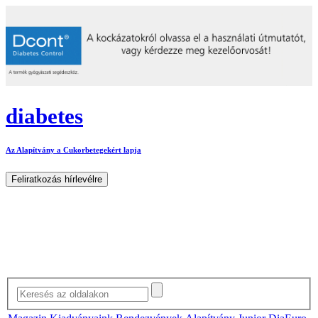
diabetes
Az Alapítvány a Cukorbetegekért lapja