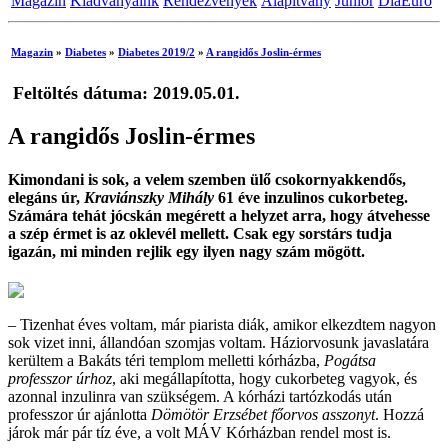
Magazin
Kiadványaink
Rendezvények
Alapítvány
Junior
DiaEuro
Magazin
»
Diabetes
»
Diabetes 2019/2
»
A rangidős Joslin-érmes
Feltöltés dátuma: 2019.05.01.
A rangidős Joslin-érmes
Kimondani is sok, a velem szemben ülő csokornyakkendős,
elegáns úr,
Kraviánszky Mihály
61 éve inzulinos cukorbeteg.
Számára tehát jócskán megérett a helyzet arra, hogy átvehesse
a szép érmet is az oklevél mellett. Csak egy sorstárs tudja
igazán, mi minden rejlik egy ilyen nagy szám mögött.
– Tizenhat éves voltam, már piarista diák, amikor elkezdtem nagyon
sok vizet inni, állandóan szomjas voltam. Háziorvosunk javaslatára
kerültem a Bakáts téri templom melletti kórházba,
Pogátsa
professzor úrhoz
, aki megállapította, hogy cukorbeteg vagyok, és
azonnal inzulinra van szükségem. A kórházi tartózkodás után
professzor úr ajánlotta
Dömötör Erzsébet főorvos asszonyt
. Hozzá
járok már pár tíz éve, a volt MÁV Kórházban rendel most is.