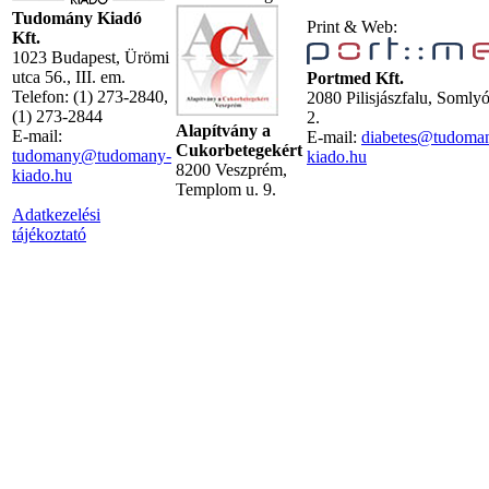
Tudomány Kiadó
Print & Web:
Kft.
1023 Budapest, Ürömi
utca 56., III. em.
Portmed Kft.
Telefon: (1) 273-2840,
2080 Pilisjászfalu, Somly
(1) 273-2844
2.
Alapítvány a
E-mail:
E-mail:
diabetes@tudoma
Cukorbetegekért
tudomany@tudomany-
kiado.hu
8200 Veszprém,
kiado.hu
Templom u. 9.
Adatkezelési
tájékoztató