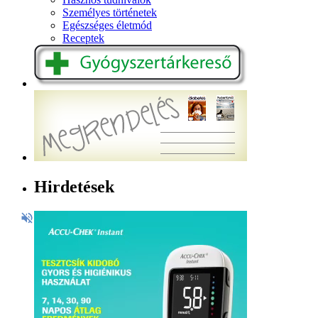
Személyes történetek
Egészséges életmód
Receptek
Hirdetések