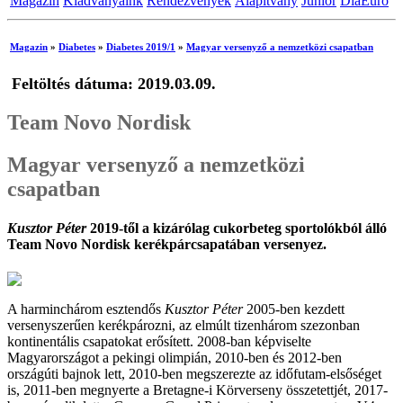
Magazin
Kiadványaink
Rendezvények
Alapítvány
Junior
DiaEuro
Magazin
»
Diabetes
»
Diabetes 2019/1
»
Magyar versenyző a nemzetközi csapatban
Feltöltés dátuma: 2019.03.09.
Team Novo Nordisk
Magyar versenyző a nemzetközi
csapatban
Kusztor Péter
2019-től a kizárólag cukorbeteg sportolókból álló
Team Novo Nordisk kerékpárcsapatában versenyez.
A harminchárom esztendős
Kusztor Péter
2005-ben kezdett
versenyszerűen kerékpározni, az elmúlt tizenhárom szezonban
kontinentális csapatokat erősített. 2008-ban képviselte
Magyarországot a pekingi olimpián, 2010-ben és 2012-ben
országúti bajnok lett, 2010-ben megszerezte az időfutam-elsőséget
is, 2011-ben megnyerte a Bretagne-i Körverseny összetettjét, 2017-