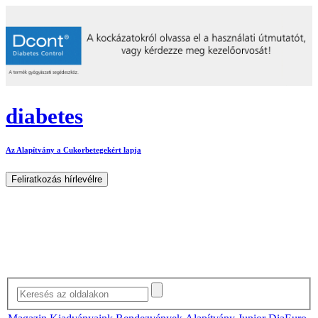
diabetes
Az Alapítvány a Cukorbetegekért lapja