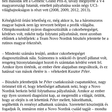
ben második lett a Gemenc Grand Prix-n, tavaly megnyerte a V4
magyarországi futamát, emellett pályafutása során négy UCI-
világbajnokságon is részt vett (2008, 2009, 2012, 2013).
Kétségkívül óriási lehetőség ez, még akkor is, ha a háromszoros
magyar bajnok nem így tervezett belépni a profik világába.
Olimpikonunknál nyáron diagnosztizálták a cukorbetegséget,
kérdéses volt, miként tudja folytatni pályafutását, most azonban
eltűntek a kérdőjelek: a Team Novo Nordisk büszkén jelentette be a
rutinos magyar érkezését.
– Mindenki számára lesújtó, amikor cukorbetegséget
diagnosztizálnak nála. Számomra is sokkoló és ijesztő pillanat volt,
rengeteg bizonytalanságot hozott és számtalan kérdést vetett fel.
Amikor ilyen történik, az ember élete alapjaiban megváltozik, és ez
hatással van mások életére is – vélekedett
Kusztor Péter
.
– Büszkén jelenthetjük be
Péter
csatlakozását csapatunkhoz, nagy
örömmel tölt el, hogy lehetőséget adhatunk neki, hogy a Novo
Nordisk berkein belül folytathassa pályafutását. Amikor az ember
egy ilyen szomorú diagnózist kap, az megrendíti a világát, örülök,
hogy az elején is ott lehettünk
Péter
mellett, bátoríthattuk,
segíthettük és reményt adhattunk számára. Szeretettel köszöntjük és
fogadjuk őt, immáron mint a Novo Nordisk család tagját – mondta