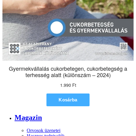
Magazin
Orvosok üzenetei
Hasznos tudnivalók