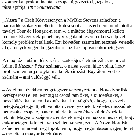
az amerikai prokontinentális csapat ügyvezető igazgatója,
társalapítója,
Phil Southerland
.
„Kuszti”
a Cseh Körversenyen a MyBke Stevens színeiben a
harmadik szakaszon eltörte a kulcscsontját – ezért nem indulhatott a
tavalyi Tour de Hongrie-n sem –, a műtétre éhgyomorral kellett
mennie. Elvégeztek jó néhány vizsgálatot, és vércukorszintjével
komoly problémát találtak. Ezt követően számtalan tesztnek vetették
alá, amelyek végén beigazolódott az 1-es típusú cukorbetegsége.
A diagnózis utáni időszak és a szükséges életmódváltás nem volt
könnyű
Kusztor Péter
számára, ő maga sosem hitte volna, hogy
profi szinten tudja folytatni a kerékpározást. Egy álom volt ez
számára – ami valósággá vált.
– Az elmúlt években rengetegszer versenyeztem a Novo Nordisk
kerékpárosai ellen. Mindig is csodáltam őket, a küldetésüket, a
hozzáállásukat, a tenni akarásukat. Lenyűgöző, ahogyan, ezzel a
betegséggel együtt, elhivatottan versenyeznek, kivételes missziójuk
nemcsak a csapaté, hanem mindenki személyes küldetésnek is
tekinti. Magyarországon az emberek még nem igazán hiszik el, hogy
cukorbetegen is lehet ilyen szinten versenyezni. A Novo Nordisk
színeiben mindent meg fogok tenni, hogy megmutassam, igen, lehet
– mondta a magyar kerékpáros.