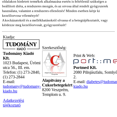
oldalakon hirdetett termékek alkalmazása esetén is feltétlenül szükséges a
beállított diéta, a rendszeres mozgás, és az orvosa által rendelt gyógyszerek
használata, valamint a rendszeres ellenőrzés! Minden esetben kérje ki
kezelőorvosa véleményét!
A kockázatokról és a mellékhatásokról olvassa el a betegtájékoztatót, vagy
kérdezze meg kezelőorvosát, gyógyszerészét!
Kiadja:
Szerkesztőség:
Tudomány Kiadó
Print & Web:
Kft.
1023 Budapest, Ürömi
utca 56., III. em.
Portmed Kft.
Telefon: (1) 273-2840,
2080 Pilisjászfalu, Somly
(1) 273-2844
2.
Alapítvány a
E-mail:
E-mail:
diabetes@tudoma
Cukorbetegekért
tudomany@tudomany-
kiado.hu
8200 Veszprém,
kiado.hu
Templom u. 9.
Adatkezelési
tájékoztató