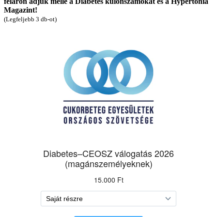
féláron adjuk mellé a Diabetes különszámokat és a Hypertonia
Magazint!
(Legfeljebb 3 db-ot)