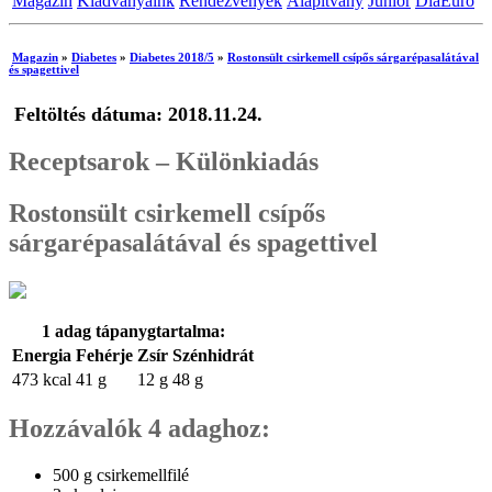
Magazin
Kiadványaink
Rendezvények
Alapítvány
Junior
DiaEuro
Magazin
»
Diabetes
»
Diabetes 2018/5
»
Rostonsült csirkemell csípős sárgarépasalátával
és spagettivel
Feltöltés dátuma: 2018.11.24.
Receptsarok – Különkiadás
Rostonsült csirkemell csípős
sárgarépasalátával és spagettivel
1 adag tápanygtartalma:
Energia
Fehérje
Zsír
Szénhidrát
473 kcal
41 g
12 g
48 g
Hozzávalók 4 adaghoz:
500 g csirkemellfilé