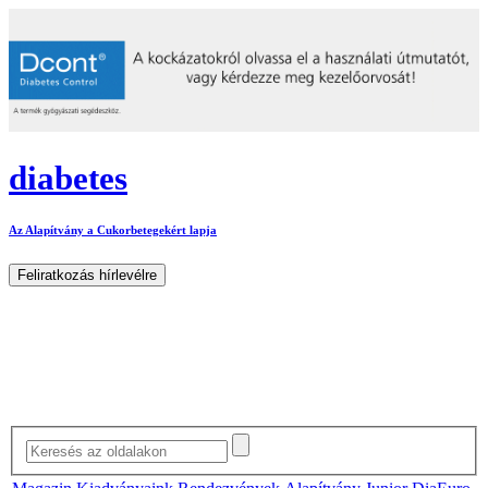
diabetes
Az Alapítvány a Cukorbetegekért lapja