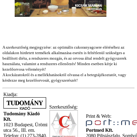
A szerkesztőség megjegyzése: az optimális cukoranyagcsere eléréséhez az
oldalakon hirdetett termékek alkalmazása esetén is feltétlenül szükséges a
beállított diéta, a rendszeres mozgás, és az orvosa által rendelt gyógyszerek
használata, valamint a rendszeres ellenőrzés! Minden esetben kérje ki
kezelőorvosa véleményét!
A kockázatokról és a mellékhatásokról olvassa el a betegtájékoztatót, vagy
kérdezze meg kezelőorvosát, gyógyszerészét!
Kiadja:
Szerkesztőség:
Tudomány Kiadó
Print & Web:
Kft.
1023 Budapest, Ürömi
utca 56., III. em.
Portmed Kft.
Telefon: (1) 273-2840,
2080 Pilisjászfalu, Somly