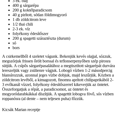
3 ek. olaj
400 g sárgarépa
200 g koktélparadicsom
40 g pirított, sótlan földimogyoró
1 db zöldcitrom leve
1/2 thai chili
2-3 ek. víz
folyékony édesítőszer
200 g spagetti száraztészta (durum)
só
bors
A csirkemellből 4 szeletet vágunk. Bekenjük kevés olajjal, sózzuk,
megszórjuk frissen őrölt borssal és teflonserpenyőben szép pirosra
sütjük. A csípős sárgarépasalátához a megtisztított sárgarépát durvára
lereszeljük vagy zsülienre vágjuk. Lobogó vízben 1-2 másodpercig
blansírozzuk, azonnal jeges vízbe dobjuk, majd leszűrjük. Közben a
zöldcitrom levéből, a kimagozott, finomra aprított chilipaprikából 2-
3 evőkanál vízzel, folyékony édesítőszerrel kikeverjük az öntetet.
Összeforgatjuk a répát, a paradicsomot, az öntetet és
mogyoródarabkákkal díszítjük. A spagettit lobogva fövő, sós vízben
roppanósra (al dente – nem teljesen puha) főzzük.
Kicsák Marian receptje