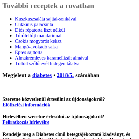
További receptek a rovatban
Kuszkuszsaláta sajttal-sonkával
Cukkinis palacsinta
Diós répatorta liszt nélkül
Túrófelfújt mandarinnal
Csokis mogyorós keksz
Mangó-avokádó salsa
Epres sajttorta
Almakrémleves karamellizált almával
Töltött szőlőlevél hidegen tálalva
Megjelent a
diabetes
•
2018/5.
számában
Szeretne közvetlenül értesülni az újdonságokról?
Előfizetési információk
Hírlevélben szeretne értesülni az újdonságokról?
Feliratkozás hírlevélre
Rendelje meg a Diabetes című betegtájékoztató kiadványt, és