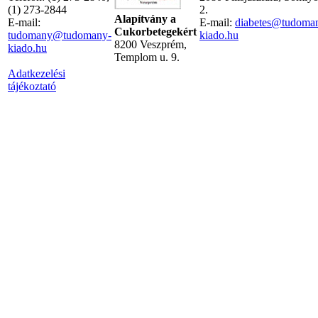
(1) 273-2844
2.
Alapítvány a
E-mail:
E-mail:
diabetes@tudoma
Cukorbetegekért
tudomany@tudomany-
kiado.hu
8200 Veszprém,
kiado.hu
Templom u. 9.
Adatkezelési
tájékoztató