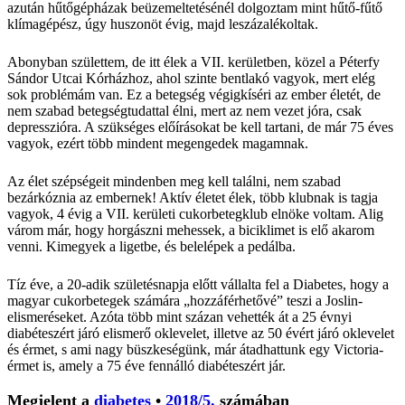
azután hűtőgépházak beüzemeltetésénél dolgoztam mint hűtő-fűtő
klímagépész, úgy huszonöt évig, majd leszázalékoltak.
Abonyban születtem, de itt élek a VII. kerületben, közel a Péterfy
Sándor Utcai Kórházhoz, ahol szinte bentlakó vagyok, mert elég
sok problémám van. Ez a betegség végigkíséri az ember életét, de
nem szabad betegségtudattal élni, mert az nem vezet jóra, csak
depresszióra. A szükséges előírásokat be kell tartani, de már 75 éves
vagyok, ezért több mindent megengedek magamnak.
Az élet szépségeit mindenben meg kell találni, nem szabad
bezárkóznia az embernek! Aktív életet élek, több klubnak is tagja
vagyok, 4 évig a VII. kerületi cukorbetegklub elnöke voltam. Alig
várom már, hogy horgászni mehessek, a biciklimet is elő akarom
venni. Kimegyek a ligetbe, és belelépek a pedálba.
Tíz éve, a 20-adik születésnapja előtt vállalta fel a Diabetes, hogy a
magyar cukorbetegek számára „hozzáférhetővé” teszi a Joslin-
elismeréseket. Azóta több mint százan vehették át a 25 évnyi
diabéteszért járó elismerő oklevelet, illetve az 50 évért járó oklevelet
és érmet, s ami nagy büszkeségünk, már átadhattunk egy ­Victoria-
érmet is, amely a 75 éve fennálló diabéteszért jár.
Megjelent a
diabetes
•
2018/5.
számában