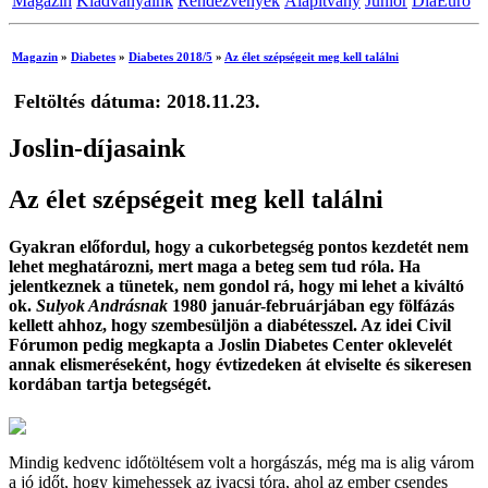
Magazin
Kiadványaink
Rendezvények
Alapítvány
Junior
DiaEuro
Magazin
»
Diabetes
»
Diabetes 2018/5
»
Az élet szépségeit meg kell találni
Feltöltés dátuma: 2018.11.23.
Joslin-díjasaink
Az élet szépségeit meg kell találni
Gyakran előfordul, hogy a cukorbetegség pontos kezdetét nem
lehet meghatározni, mert maga a beteg sem tud róla. Ha
jelentkeznek a tünetek, nem gondol rá, hogy mi lehet a kiváltó
ok.
Sulyok Andrásnak
1980 január-februárjában egy fölfázás
kellett ahhoz, hogy szembesüljön a diabétesszel. Az idei Civil
Fórumon pedig megkapta a Joslin Diabetes Center oklevelét
annak elismeréseként, hogy évtizedeken át elviselte és sikeresen
kordában tartja betegségét.
Mindig kedvenc időtöltésem volt a horgászás, még ma is alig várom
a jó időt, hogy kimehessek az ivacsi tóra, ahol az ember csendes