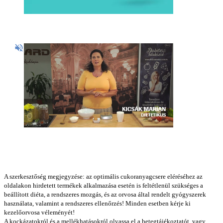
A szerkesztőség megjegyzése: az optimális cukoranyagcsere eléréséhez az
oldalakon hirdetett termékek alkalmazása esetén is feltétlenül szükséges a
beállított diéta, a rendszeres mozgás, és az orvosa által rendelt gyógyszerek
használata, valamint a rendszeres ellenőrzés! Minden esetben kérje ki
kezelőorvosa véleményét!
A kockázatokról és a mellékhatásokról olvassa el a betegtájékoztatót, vagy