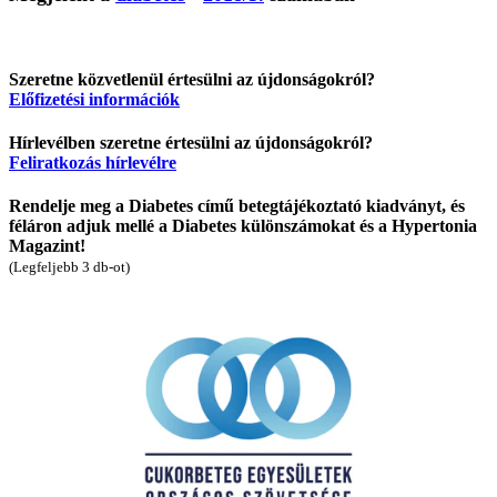
Szeretne közvetlenül értesülni az újdonságokról?
Előfizetési információk
Hírlevélben szeretne értesülni az újdonságokról?
Feliratkozás hírlevélre
Rendelje meg a Diabetes című betegtájékoztató kiadványt, és
féláron adjuk mellé a Diabetes különszámokat és a Hypertonia
Magazint!
(Legfeljebb 3 db-ot)