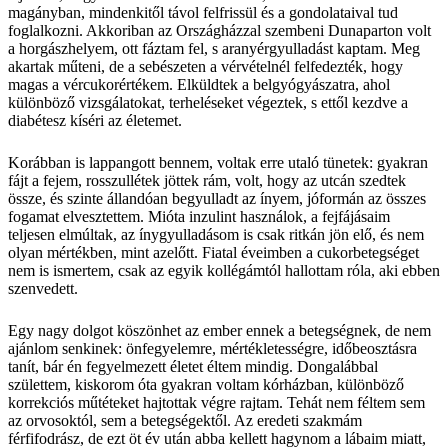
magányban, mindenkitől távol felfrissül és a gondolataival tud
foglalkozni. Akkoriban az Országházzal szembeni Dunaparton volt
a horgászhelyem, ott fáztam fel, s aranyérgyulladást kaptam. Meg
akartak műteni, de a sebészeten a vérvételnél felfedezték, hogy
magas a vércukorértékem. Elküldtek a belgyógyászatra, ahol
különböző vizsgálatokat, terheléseket végeztek, s ettől kezdve a
diabétesz kíséri az életemet.
Korábban is lappangott bennem, voltak erre utaló tünetek: gyakran
fájt a fejem, rosszullétek jöttek rám, volt, hogy az utcán szedtek
össze, és szinte állandóan begyulladt az ínyem, jóformán az összes
fogamat elvesztettem. Mióta inzulint használok, a fejfájásaim
teljesen elmúltak, az ínygyulladásom is csak ritkán jön elő, és nem
olyan mértékben, mint azelőtt. Fiatal éveimben a cukorbetegséget
nem is ismertem, csak az egyik kollégámtól hallottam róla, aki ebben
szenvedett.
Egy nagy dolgot köszönhet az ember ennek a betegségnek, de nem
ajánlom senkinek: önfegyelemre, mértékletességre, időbeosztásra
tanít, bár én fegyelmezett életet éltem mindig. Dongalábbal
születtem, kiskorom óta gyakran voltam kórházban, különböző
korrekciós műtéteket hajtottak végre rajtam. Tehát nem féltem sem
az orvosoktól, sem a betegségektől. Az eredeti szakmám
férfifodrász, de ezt öt év után abba kellett hagynom a lábaim miatt,