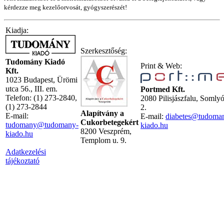
kérdezze meg kezelőorvosát, gyógyszerészét!
Kiadja:
Szerkesztőség:
Tudomány Kiadó
Print & Web:
Kft.
1023 Budapest, Ürömi
utca 56., III. em.
Portmed Kft.
Telefon: (1) 273-2840,
2080 Pilisjászfalu, Somly
(1) 273-2844
2.
Alapítvány a
E-mail:
E-mail:
diabetes@tudoma
Cukorbetegekért
tudomany@tudomany-
kiado.hu
8200 Veszprém,
kiado.hu
Templom u. 9.
Adatkezelési
tájékoztató