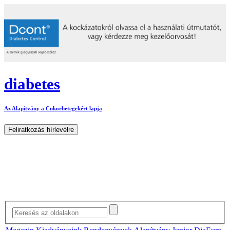
diabetes
Az Alapítvány a Cukorbetegekért lapja