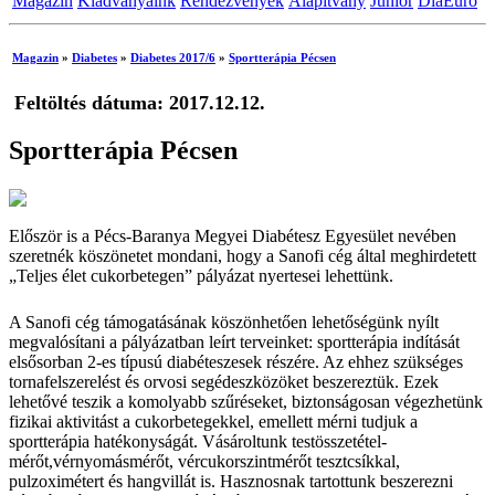
Magazin
Kiadványaink
Rendezvények
Alapítvány
Junior
DiaEuro
Magazin
»
Diabetes
»
Diabetes 2017/6
»
Sportterápia Pécsen
Feltöltés dátuma: 2017.12.12.
Sportterápia Pécsen
Először is a Pécs-Baranya Megyei Diabétesz Egyesület nevében
szeretnék köszönetet mondani, hogy a Sanofi cég által meghirdetett
„Teljes élet cukorbetegen” pályázat nyertesei lehettünk.
A Sanofi cég támogatásának köszönhetően lehetőségünk nyílt
megvalósítani a pályázatban leírt terveinket: sportterápia indítását
elsősorban 2-es típusú diabéteszesek részére. Az ehhez szükséges
tornafelszerelést és orvosi segédeszközöket beszereztük. Ezek
lehetővé teszik a komolyabb szűréseket, biztonságosan végezhetünk
fizikai aktivitást a cukorbetegekkel, emellett mérni tudjuk a
sportterápia hatékonyságát. Vásároltunk testösszetétel-
mérőt,vérnyomásmérőt, vércukorszintmérőt tesztcsíkkal,
pulzoximétert és hangvillát is. Hasznosnak tartottunk beszerezni