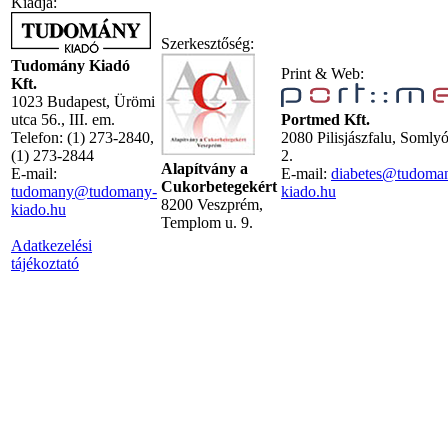
Kiadja:
Szerkesztőség:
Tudomány Kiadó
Print & Web:
Kft.
1023 Budapest, Ürömi
utca 56., III. em.
Portmed Kft.
Telefon: (1) 273-2840,
2080 Pilisjászfalu, Somly
(1) 273-2844
2.
Alapítvány a
E-mail:
E-mail:
diabetes@tudoma
Cukorbetegekért
tudomany@tudomany-
kiado.hu
8200 Veszprém,
kiado.hu
Templom u. 9.
Adatkezelési
tájékoztató