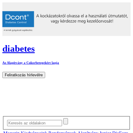
diabetes
Az Alapítvány a Cukorbetegekért lapja