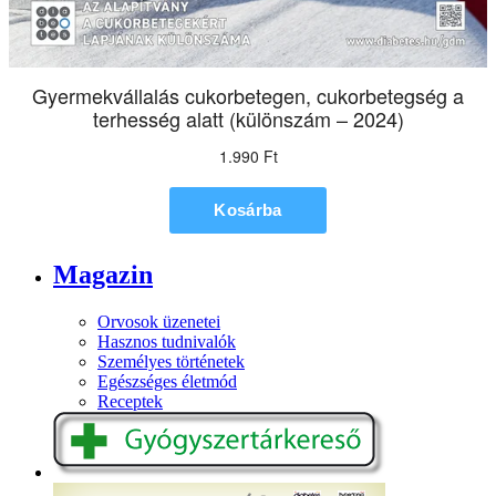
Magazin
Orvosok üzenetei
Hasznos tudnivalók
Személyes történetek
Egészséges életmód
Receptek