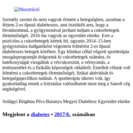
Személy szerint én nem vagyok érintett a betegségben, azonban a
férjem 2-es típusú diabéteszes, ami ösztökélt arra, hogy a
hivatásommal, a gyógytornával javítani tudjam a cukorbetegek
életminőségét. 2016 óta vagyok az egyesület elnöke. Erre a
pozícióra a cukorbetegek kértek fel, ugyanis 2014–15-ben
gyógytornász-hallgatóként végeztem felmérést 2-es típusú
diabéteszes betegek körében. Egy klinikai céllal végzett sportterápia
mozgásprogramját dolgoztuk ki cukorbetegek számára, és
hatékonyságát vizsgáltuk a vércukorszint, a vérnyomás, a
testösszetétel és a fizikális képességek oldaláról. Emellett célunk volt
felmérni a cukorbetegek életminőségét, fizikai aktivitását és
betegségspecifikus tudását. A sportterápia sikeres volt, így
gyakorlatilag ennek a folytatása valósulhatott most meg a Sanofi cég
segítségével.
Szilágyi Brigitta
a Pécs-Baranya Megyei Diabétesz Egyesület elnöke
Megjelent a
diabetes
•
2017/6.
számában