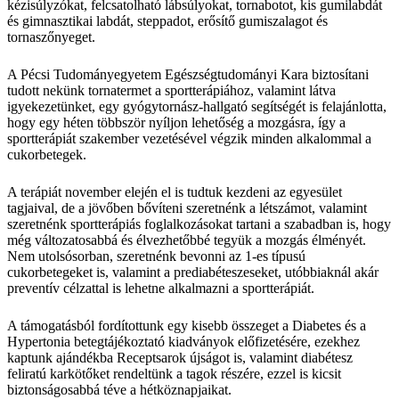
kézisúlyzókat, felcsatolható lábsúlyokat, tornabotot, kis gumilabdát
és gimnasztikai labdát, steppadot, erősítő gumiszalagot és
tornaszőnyeget.
A Pécsi Tudományegyetem Egészségtudományi Kara biztosítani
tudott nekünk tornatermet a sportterápiához, valamint látva
igyekezetünket, egy gyógytornász-hallgató segítségét is felajánlotta,
hogy egy héten többször nyíljon lehetőség a mozgásra, így a
sportterápiát szakember vezetésével végzik minden alkalommal a
cukorbetegek.
A terápiát november elején el is tudtuk kezdeni az egyesület
tagjaival, de a jövőben bővíteni szeretnénk a létszámot, valamint
szeretnénk sportterápiás foglalkozásokat tartani a szabadban is, hogy
még változatosabbá és élvezhetőbbé tegyük a mozgás élményét.
Nem utolsósorban, szeretnénk bevonni az 1-es típusú
cukorbetegeket is, valamint a prediabéteszeseket, utóbbiaknál akár
preventív célzattal is lehetne alkalmazni a sportterápiát.
A támogatásból fordítottunk egy kisebb összeget a Diabetes és a
Hypertonia betegtájékoztató kiadványok előfizetésére, ezekhez
kaptunk ajándékba Receptsarok újságot is, valamint diabétesz
feliratú karkötőket rendeltünk a tagok részére, ezzel is kicsit
biztonságosabbá téve a hétköznapjaikat.