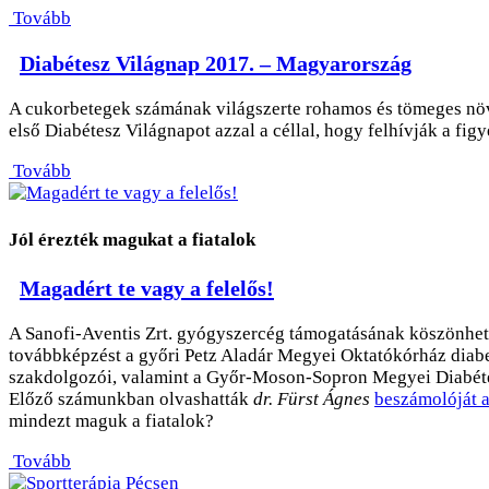
Tovább
Diabétesz Világnap 2017. – Magyarország
A cukorbetegek számának világszerte rohamos és tömeges nö
első Diabétesz Világnapot azzal a céllal, hogy felhívják a figy
Tovább
Jól érezték magukat a fiatalok
Magadért te vagy a felelős!
A Sanofi-Aventis Zrt. gyógyszercég támogatásának köszönhető
továbbképzést a győri Petz Aladár Megyei Oktatókórház diabe
szakdolgozói, valamint a Győr-Moson-Sopron Megyei Diabéte
Előző számunkban olvashatták
dr. Fürst Ágnes
beszámolóját a
mindezt maguk a fiatalok?
Tovább