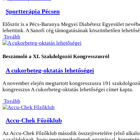
Sportterápia Pécsen
Először is a Pécs-Baranya Megyei Diabétesz Egyesület nevében
lehettünk. A Sanofi cég támogatásának köszönhetően lehetős
Tovább
Beszámoló a XI. Szakdolgozói Kongresszusról
A cukorbeteg-oktatás lehetőségei
A november elején megtartott kongresszusra 191 szakdolgozó 
kongresszus A cukorbeteg-oktatás lehetőségei címet kapta.
Tovább
Accu-Chek Főzőklub
Az Accu-Chek Főzőklub második összejövetelére (első alkalom
a családoknak, hogy megismerkedjenek egymással. Szeretnénk