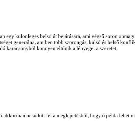
an egy különleges belső út bejárására, ami végső soron önmag
éget generálna, amiben több szorongás, külső és belső konflik
ódó karácsonyból könnyen eltűnik a lényege: a szeretet.
ki akkoriban ocsúdott fel a meglepetésből, hogy ő példa lehet m