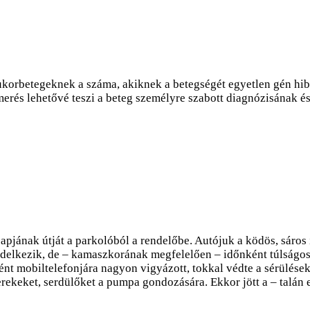
ukorbetegeknek a száma, akiknek a betegségét egyetlen gén hib
merés lehetővé teszi a beteg személyre szabott diagnózisának és
nak útját a parkolóból a rendelőbe. Autójuk a ködös, sáros idő
rendelkezik, de – kamaszkorának megfelelően – időnként túlságos
ént mobiltelefonjára nagyon vigyázott, tokkal védte a sérülések
keket, serdülőket a pumpa gondozására. Ekkor jött a – talán e