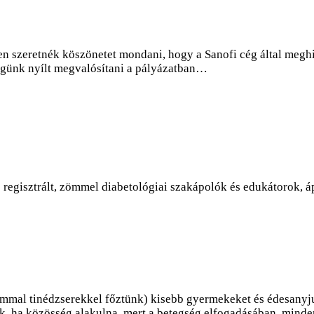
 szeretnék köszönetet mondani, hogy a Sanofi cég által meghir
égünk nyílt megvalósítani a pályázatban…
regisztrált, zömmel diabetológiai szakápolók és edukátorok, á
mal tinédzserekkel főztünk) kisebb gyermekeket és édesanyjuka
, ha közösség alakulna, mert a betegség elfogadásában, mind