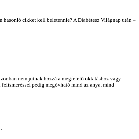
 hasonló cikket kell beletennie? A Diabétesz Világnap után –
k azonban nem jutnak hozzá a megfelelő oktatáshoz vagy
ai felismeréssel pedig megóvható mind az anya, mind
…