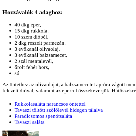
Hozzávalók 4 adaghoz:
40 dkg eper,
15 dkg rukkola,
10 szem dióbél,
2 dkg reszelt parmezán,
3 evőkanál olívaolaj,
3 evőkanál balzsamecet,
2 szál mentalevél,
őrölt fehér bors,
só
Az öntethez az olívaolajat, a balzsamecetet apróra vágott ment
felezett dióval, valamint az eperrel összekeverjük. Hűtőszekr
Rukkolasaláta narancsos öntettel
Tavaszi töltött szőlőlevél hidegen tálalva
Paradicsomos spenótsaláta
Tavaszi saláta