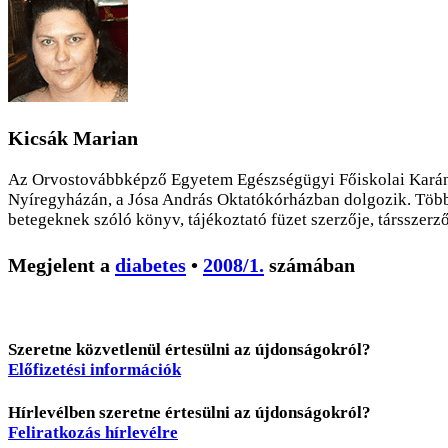
Kicsák Marian
Az Orvostovábbképző Egyetem Egészségügyi Főiskolai Karának
Nyíregyházán, a Jósa András Oktatókórházban dolgozik. Több m
betegeknek szóló könyv, tájékoztató füzet szerzője, társszerző
Megjelent a
diabetes
•
2008/1.
számában
Szeretne közvetlenül értesülni az újdonságokról?
Előfizetési információk
Hírlevélben szeretne értesülni az újdonságokról?
Feliratkozás hírlevélre