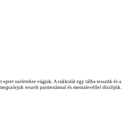
 epret szeletekre vágjuk. A rukkolát egy tálba tesszük és a
 megszórjuk reszelt parmezánnal és mentalevéllel díszítjük.