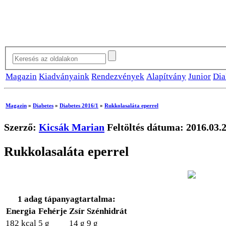
Magazin
Kiadványaink
Rendezvények
Alapítvány
Junior
Dia
Magazin
»
Diabetes
»
Diabetes 2016/1
»
Rukkolasaláta eperrel
Szerző:
Kicsák Marian
Feltöltés dátuma: 2016.03.2
Rukkolasaláta eperrel
1 adag tápanyagtartalma:
Energia
Fehérje
Zsír
Szénhidrát
182 kcal
5 g
14 g
9 g