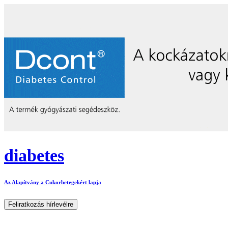
diabetes
Az Alapítvány a Cukorbetegekért lapja