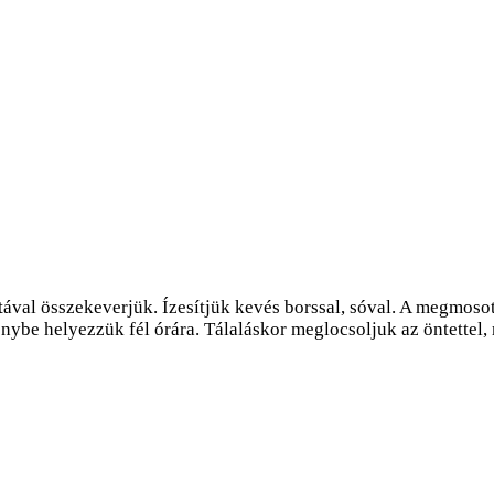
ával összekeverjük. Ízesítjük kevés borssal, sóval. A megmosott
énybe helyezzük fél órára. Tálaláskor meglocsoljuk az öntettel,