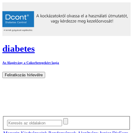
diabetes
Az Alapítvány a Cukorbetegekért lapja