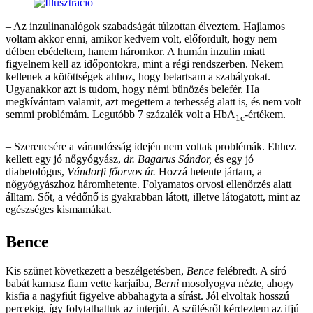
– Az inzulinanalógok szabadságát túlzottan élveztem. Hajlamos
voltam akkor enni, amikor kedvem volt, előfordult, hogy nem
délben ebédeltem, hanem háromkor. A humán inzulin miatt
figyelnem kell az időpontokra, mint a régi rendszerben. Nekem
kellenek a kötöttségek ahhoz, hogy betartsam a szabályokat.
Ugyanakkor azt is tudom, hogy némi bűnözés belefér. Ha
megkívántam valamit, azt megettem a terhesség alatt is, és nem volt
semmi problémám. Legutóbb 7 százalék volt a HbA
-értékem.
1c
– Szerencsére a várandósság idején nem voltak problémák. Ehhez
kellett egy jó nőgyógyász,
dr. Bagarus Sándor,
és egy jó
diabetológus,
Vándorfi főorvos úr.
Hozzá hetente jártam, a
nőgyógyászhoz háromhetente. Folyamatos orvosi ellenőrzés alatt
álltam. Sőt, a védőnő is gyakrabban látott, illetve látogatott, mint az
egészséges kismamákat.
Bence
Kis szünet következett a beszélgetésben,
Bence
felébredt. A síró
babát kamasz fiam vette karjaiba,
Berni
mosolyogva nézte, ahogy
kisfia a nagyfiút figyelve abbahagyta a sírást. Jól elvoltak hosszú
percekig, így folytathattuk az interjút. A szülésről kérdeztem az ifjú