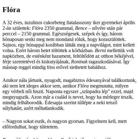
Flóra
A 32 éves, inzulinos cukorbeteg fiatalasszony iker gyermekei április
2-án születtek:
Flóra
2350 grammal,
Bence
– nővére után pár
perccel – 2150 grammal. Egészségesek, szépek és így, három
hónaposan senki meg nem mondaná róluk, hogy koraszülöttek.
Sajnos, egy hónappal korábban látták meg a napvilágot, mint kellett
volna. Ezért három hetet töltöttek a kórházban.
Berni
mellettük volt
napközben, de esténként hazament, feltöltődött az otthon békéjével,
férje szeretetével és kiskutyájának,
Roninak
ragaszkodásával. Így
másnap reggel mindig friss erővel siethetett babáihoz.
Amikor nála jártunk, nyugodt, magabiztos édesanyával találkoztunk,
aki nem lett ideges akkor sem, amikor
Flóra
megmutatta, milyen
egy vérbeli női hiszti. Naponta egyszer „színpadra lép” ezzel, majd
megnyugszik. Azon már a család is nevet, hogy ha mérlegre teszik,
mindig felháborodik. Édesapja szerint túllépte a neki tetsző
súlyhatárt, azért méltatlankodik.
– Nagyon sokat eszik, és nagyon gyorsan. Figyelnem kell, mert
előfordulhat, hogy túletetem.