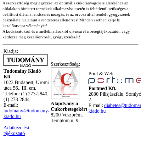
A szerkesztőség megjegyzése: az optimális cukoranyagcsere eléréséhez az
oldalakon hirdetett termékek alkalmazása esetén is feltétlenül szükséges a
beállított diéta, a rendszeres mozgás, és az orvosa által rendelt gyógyszerek
használata, valamint a rendszeres ellenőrzés! Minden esetben kérje ki
kezelőorvosa véleményét!
A kockázatokról és a mellékhatásokról olvassa el a betegtájékoztatót, vagy
kérdezze meg kezelőorvosát, gyógyszerészét!
Kiadja:
Szerkesztőség:
Tudomány Kiadó
Print & Web:
Kft.
1023 Budapest, Ürömi
utca 56., III. em.
Portmed Kft.
Telefon: (1) 273-2840,
2080 Pilisjászfalu, Somly
(1) 273-2844
2.
Alapítvány a
E-mail:
E-mail:
diabetes@tudoma
Cukorbetegekért
tudomany@tudomany-
kiado.hu
8200 Veszprém,
kiado.hu
Templom u. 9.
Adatkezelési
tájékoztató