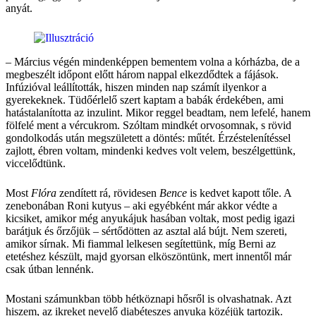
anyát.
– Március végén mindenképpen bementem volna a kórházba, de a
megbeszélt időpont előtt három nappal elkezdődtek a fájások.
Infúzióval leállították, hiszen minden nap számít ilyenkor a
gyerekeknek. Tüdőérlelő szert kaptam a babák érdekében, ami
hatástalanította az inzulint. Mikor reggel beadtam, nem lefelé, hanem
fölfelé ment a vércukrom. Szóltam mindkét orvosomnak, s rövid
gondolkodás után megszületett a döntés: műtét. Érzéstelenítéssel
zajlott, ébren voltam, mindenki kedves volt velem, beszélgettünk,
viccelődtünk.
Most
Flóra
zendített rá, rövidesen
Bence
is kedvet kapott tőle. A
zenebonában Roni kutyus – aki egyébként már akkor védte a
kicsiket, amikor még anyukájuk hasában voltak, most pedig igazi
barátjuk és őrzőjük – sértődötten az asztal alá bújt. Nem szereti,
amikor sírnak. Mi fiammal lelkesen segítettünk, míg Berni az
etetéshez készült, majd gyorsan elköszöntünk, mert innentől már
csak útban lennénk.
Mostani számunkban több hétköznapi hősről is olvashatnak. Azt
hiszem, az ikreket nevelő diabéteszes anyuka közéjük tartozik.