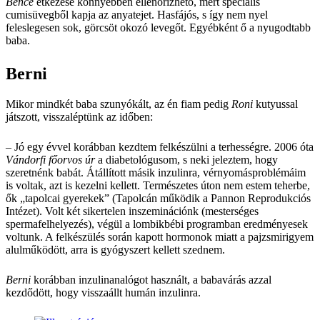
Bence
étkezése könnyebben ellenőrizhető, mert speciális
cumisüvegből kapja az anyatejet. Hasfájós, s így nem nyel
feleslegesen sok, görcsöt okozó levegőt. Egyébként ő a nyugodtabb
baba.
Berni
Mikor mindkét baba szunyókált, az én fiam pedig
Roni
kutyussal
játszott, visszaléptünk az időben:
– Jó egy évvel korábban kezdtem felkészülni a terhességre. 2006 óta
Vándorfi főorvos úr
a diabetológusom, s neki jeleztem, hogy
szeretnénk babát. Átállított másik inzulinra, vérnyomásproblémáim
is voltak, azt is kezelni kellett. Természetes úton nem estem teherbe,
ők „tapolcai gyerekek” (Tapolcán működik a Pannon Reprodukciós
Intézet). Volt két sikertelen inszeminációnk (mesterséges
spermafelhelyezés), végül a lombikbébi programban eredményesek
voltunk. A felkészülés során kapott hormonok miatt a pajzsmirigyem
alulműködött, arra is gyógyszert kellett szednem.
Berni
korábban inzulinanalógot használt, a babavárás azzal
kezdődött, hogy visszaállt humán inzulinra.