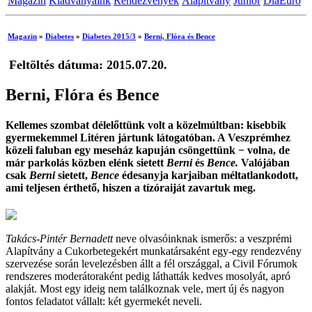
Magazin
Kiadványaink
Rendezvények
Alapítvány
Junior
DiaEuro
Magazin
»
Diabetes
»
Diabetes 2015/3
»
Berni, Flóra és Bence
Feltöltés dátuma: 2015.07.20.
Berni, Flóra és Bence
Kellemes szombat délelőttünk volt a közelmúltban: kisebbik
gyermekemmel Litéren jártunk látogatóban. A Veszprémhez
közeli faluban egy meseház kapuján csöngettünk − volna, de
már parkolás közben elénk sietett
Berni
és
Bence.
Valójában
csak
Berni
sietett,
Bence
édesanyja karjaiban méltatlankodott,
ami teljesen érthető, hiszen a tízóraiját zavartuk meg.
Takács-Pintér Bernadett
neve olvasóinknak ismerős: a veszprémi
Alapítvány a Cukorbetegekért munkatársaként egy-egy rendezvény
szervezése során levelezésben állt a fél országgal, a Civil Fórumok
rendszeres moderátoraként pedig láthatták kedves mosolyát, apró
alakját. Most egy ideig nem találkoznak vele, mert új és nagyon
fontos feladatot vállalt: két gyermekét neveli.