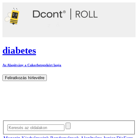
diabetes
Az Alapítvány a Cukorbetegekért lapja