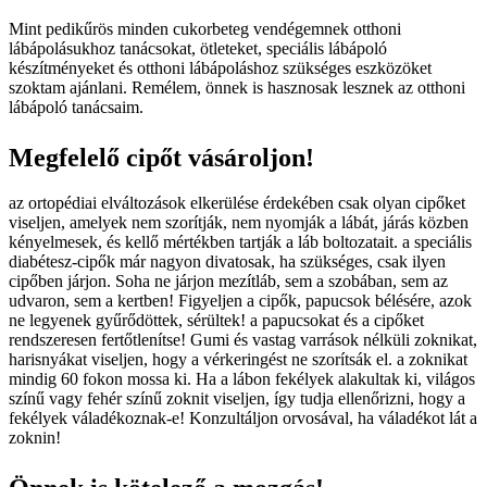
Mint pedikűrös minden cukorbeteg vendégemnek otthoni
lábápolásukhoz tanácsokat, ötleteket, speciális lábápoló
készítményeket és otthoni lábápoláshoz szükséges eszközöket
szoktam ajánlani. Remélem, önnek is hasznosak lesznek az otthoni
lábápoló tanácsaim.
Megfelelő cipőt vásároljon!
az ortopédiai elváltozások elkerülése érdekében csak olyan cipőket
viseljen, amelyek nem szorítják, nem nyomják a lábát, járás közben
kényelmesek, és kellő mértékben tartják a láb boltozatait. a speciális
diabétesz-cipők már nagyon divatosak, ha szükséges, csak ilyen
cipőben járjon. Soha ne járjon mezítláb, sem a szobában, sem az
udvaron, sem a kertben! Figyeljen a cipők, papucsok bélésére, azok
ne legyenek gyűrődöttek, sérültek! a papucsokat és a cipőket
rendszeresen fertőtlenítse! Gumi és vastag varrások nélküli zoknikat,
harisnyákat viseljen, hogy a vérkeringést ne szorítsák el. a zoknikat
mindig 60 fokon mossa ki. Ha a lábon fekélyek alakultak ki, világos
színű vagy fehér színű zoknit viseljen, így tudja ellenőrizni, hogy a
fekélyek váladékoznak-e! Konzultáljon orvosával, ha váladékot lát a
zoknin!