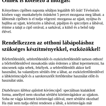
Önnek is kötelező a mozgás!
Kényelmes cipőben naponta sétáljon legalább fél órát! Tévénézés
közben vagy munkahelyén óránként 5 percet mozgassa meg lábait. a
lábtornát cipőben is el tudja végezni: mozgassa az ujjait, nyújtsa és
hajlítsa az ujjait, körözzön a lábával, pipáljon és spicceljen a lábával,
érintse a talajt a cipő orrával, a sarkával, a külső és a belső talp
élével.
Rendelkezzen az otthoni lábápoláshoz
szükséges készítményekkel, eszközökkel!
Bőrfertőtlenítőt, sebfertőtlenítőt és eszközfertőtlenítőt tartson otthon!
a bőrfertőtlenítővel mosakodás után érdemes a lábat lepermetezni, ha
nincsenek rajta sebek, fekélyek. a sebfertőtlenítőt akkor kell
használni, ha valamilyen sérülés érte a lábat, az eszközfertőtlenítővel
a lábkörömcsípőt és a sarokreszelőt fertőtlenítse használat előtt és
használat után.
Diabéteszes lábhoz ajánlott körömcsípő:
speciálisan kialakított
forma, amellyel nem okozhat sérülést körömvágáskor az ujjakon.
Soha ne vágja körmeit körömvágó ollóval, mert sérülést okozhat!
Ha már nem tudja elérni rendesen a lábát, a körömvágás már