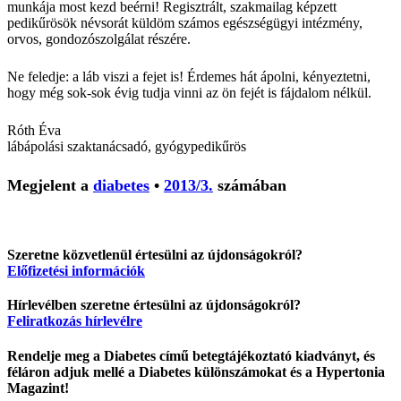
munkája most kezd beérni! Regisztrált, szakmailag képzett
pedikűrösök névsorát küldöm számos egészségügyi intézmény,
orvos, gondozószolgálat részére.
Ne feledje: a láb viszi a fejet is! Érdemes hát ápolni, kényeztetni,
hogy még sok-sok évig tudja vinni az ön fejét is fájdalom nélkül.
Róth Éva
lábápolási szaktanácsadó, gyógypedikűrös
Megjelent a
diabetes
•
2013/3.
számában
Szeretne közvetlenül értesülni az újdonságokról?
Előfizetési információk
Hírlevélben szeretne értesülni az újdonságokról?
Feliratkozás hírlevélre
Rendelje meg a Diabetes című betegtájékoztató kiadványt, és
féláron adjuk mellé a Diabetes különszámokat és a Hypertonia
Magazint!