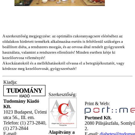
A szerkesztőség megjegyzése: az optimális cukoranyagcsere eléréséhez az
oldalakon hirdetett termékek alkalmazása esetén is feltétlenül szükséges a
beállított diéta, a rendszeres mozgás, és az orvosa által rendelt gyógyszerek
használata, valamint a rendszeres ellenőrzés! Minden esetben kérje ki
kezelőorvosa véleményét!
A kockázatokról és a mellékhatásokról olvassa el a betegtájékoztatót, vagy
kérdezze meg kezelőorvosát, gyógyszerészét!
Kiadja:
Szerkesztőség:
Tudomány Kiadó
Print & Web:
Kft.
1023 Budapest, Ürömi
utca 56., III. em.
Portmed Kft.
Telefon: (1) 273-2840,
2080 Pilisjászfalu, Somly
(1) 273-2844
2.
Alapítvány a
E-mail:
E-mail:
diabetes@tudoma