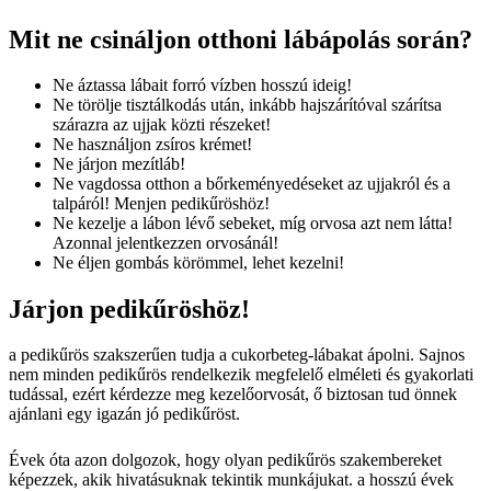
Mit ne csináljon otthoni lábápolás során?
Ne áztassa lábait forró vízben hosszú ideig!
Ne törölje tisztálkodás után, inkább hajszárítóval szárítsa
szárazra az ujjak közti részeket!
Ne használjon zsíros krémet!
Ne járjon mezítláb!
Ne vagdossa otthon a bőrkeményedéseket az ujjakról és a
talpáról! Menjen pedikűröshöz!
Ne kezelje a lábon lévő sebeket, míg orvosa azt nem látta!
Azonnal jelentkezzen orvosánál!
Ne éljen gombás körömmel, lehet kezelni!
Járjon pedikűröshöz!
a pedikűrös szakszerűen tudja a cukorbeteg-lábakat ápolni. Sajnos
nem minden pedikűrös rendelkezik megfelelő elméleti és gyakorlati
tudással, ezért kérdezze meg kezelőorvosát, ő biztosan tud önnek
ajánlani egy igazán jó pedikűröst.
Évek óta azon dolgozok, hogy olyan pedikűrös szakembereket
képezzek, akik hivatásuknak tekintik munkájukat. a hosszú évek