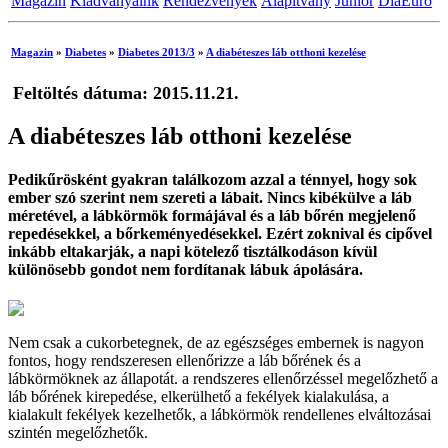
Magazin
Kiadványaink
Rendezvények
Alapítvány
Junior
DiaEuro
Magazin
»
Diabetes
»
Diabetes 2013/3
»
A diabéteszes láb otthoni kezelése
Feltöltés dátuma: 2015.11.21.
A diabéteszes láb otthoni kezelése
Pedikűrösként gyakran találkozom azzal a ténnyel, hogy sok
ember szó szerint nem szereti a lábait. Nincs kibékülve a láb
méretével, a lábkörmök formájával és a láb bőrén megjelenő
repedésekkel, a bőrkeményedésekkel. Ezért zoknival és cipővel
inkább eltakarják, a napi kötelező tisztálkodáson kívül
különösebb gondot nem fordítanak lábuk ápolására.
Nem csak a cukorbetegnek, de az egészséges embernek is nagyon
fontos, hogy rendszeresen ellenőrizze a láb bőrének és a
lábkörmöknek az állapotát. a rendszeres ellenőrzéssel megelőzhető a
láb bőrének kirepedése, elkerülhető a fekélyek kialakulása, a
kialakult fekélyek kezelhetők, a lábkörmök rendellenes elváltozásai
szintén megelőzhetők.