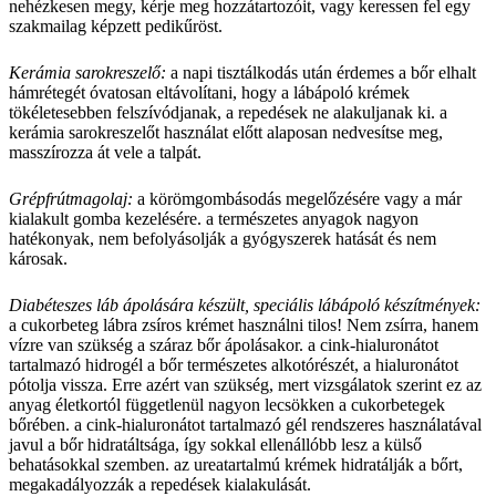
nehézkesen megy, kérje meg hozzátartozóit, vagy keressen fel egy
szakmailag képzett pedikűröst.
Kerámia sarokreszelő:
a napi tisztálkodás után érdemes a bőr elhalt
hámrétegét óvatosan eltávolítani, hogy a lábápoló krémek
tökéletesebben felszívódjanak, a repedések ne alakuljanak ki. a
kerámia sarokreszelőt használat előtt alaposan nedvesítse meg,
masszírozza át vele a talpát.
Grépfrútmagolaj:
a körömgombásodás megelőzésére vagy a már
kialakult gomba kezelésére. a természetes anyagok nagyon
hatékonyak, nem befolyásolják a gyógyszerek hatását és nem
károsak.
Diabéteszes láb ápolására készült, speciális lábápoló készítmények:
a cukorbeteg lábra zsíros krémet használni tilos! Nem zsírra, hanem
vízre van szükség a száraz bőr ápolásakor. a cink-hialuronátot
tartalmazó hidrogél a bőr természetes alkotórészét, a hialuronátot
pótolja vissza. Erre azért van szükség, mert vizsgálatok szerint ez az
anyag életkortól függetlenül nagyon lecsökken a cukorbetegek
bőrében. a cink-hialuronátot tartalmazó gél rendszeres használatával
javul a bőr hidratáltsága, így sokkal ellenállóbb lesz a külső
behatásokkal szemben. az ureatartalmú krémek hidratálják a bőrt,
megakadályozzák a repedések kialakulását.