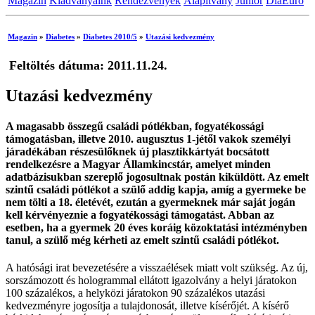
Magazin
Kiadványaink
Rendezvények
Alapítvány
Junior
DiaEuro
Magazin
»
Diabetes
»
Diabetes 2010/5
»
Utazási kedvezmény
Feltöltés dátuma: 2011.11.24.
Utazási kedvezmény
A magasabb összegű családi pótlékban, fogyatékossági
támogatásban, illetve 2010. augusztus 1-jétől vakok személyi
járadékában részesülőknek új plasztikkártyát bocsátott
rendelkezésre a Magyar Államkincstár, amelyet minden
adatbázisukban szereplő jogosultnak postán kiküldött. Az emelt
szintű családi pótlékot a szülő addig kapja, amíg a gyermeke be
nem tölti a 18. életévét, ezután a gyermeknek már saját jogán
kell kérvényeznie a fogyatékossági támogatást. Abban az
esetben, ha a gyermek 20 éves koráig közoktatási intézményben
tanul, a szülő még kérheti az emelt szintű családi pótlékot.
A hatósági irat bevezetésére a visszaélések miatt volt szükség. Az új,
sorszámozott és hologrammal ellátott igazolvány a helyi járatokon
100 százalékos, a helyközi járatokon 90 százalékos utazási
kedvezményre jogosítja a tulajdonosát, illetve kísérőjét. A kísérő