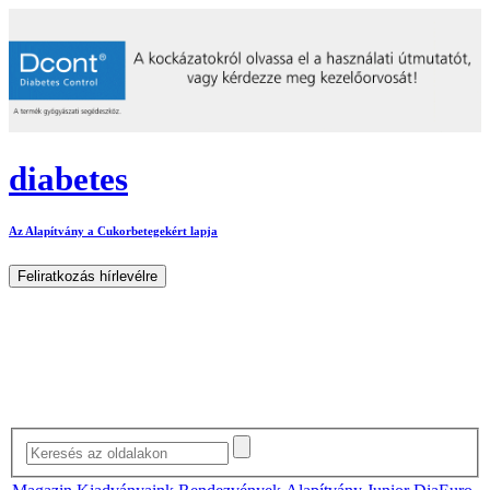
diabetes
Az Alapítvány a Cukorbetegekért lapja