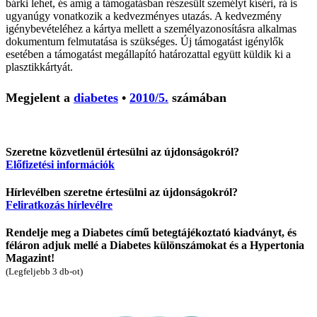
bárki lehet, és amíg a támogatásban részesült személyt kíséri, rá is
ugyanúgy vonatkozik a kedvezményes utazás. A kedvezmény
igénybevételéhez a kártya mellett a személyazonosításra alkalmas
dokumentum felmutatása is szükséges. Új támogatást igénylők
esetében a támogatást megállapító határozattal együtt küldik ki a
plasztikkártyát.
Megjelent a
diabetes
•
2010/5.
számában
Szeretne közvetlenül értesülni az újdonságokról?
Előfizetési információk
Hírlevélben szeretne értesülni az újdonságokról?
Feliratkozás hírlevélre
Rendelje meg a Diabetes című betegtájékoztató kiadványt, és
féláron adjuk mellé a Diabetes különszámokat és a Hypertonia
Magazint!
(Legfeljebb 3 db-ot)