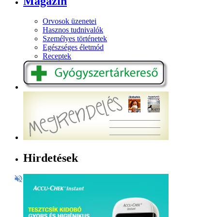
Magazin
Orvosok üzenetei
Hasznos tudnivalók
Személyes történetek
Egészséges életmód
Receptek
Hirdetések