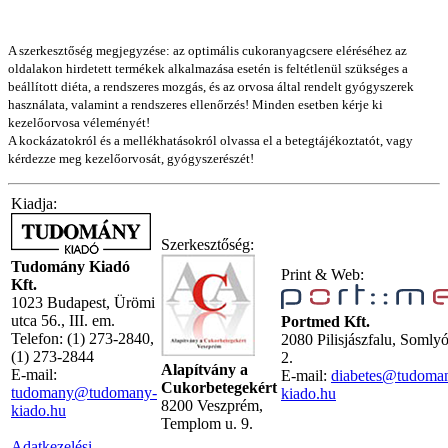
A szerkesztőség megjegyzése: az optimális cukoranyagcsere eléréséhez az
oldalakon hirdetett termékek alkalmazása esetén is feltétlenül szükséges a
beállított diéta, a rendszeres mozgás, és az orvosa által rendelt gyógyszerek
használata, valamint a rendszeres ellenőrzés! Minden esetben kérje ki
kezelőorvosa véleményét!
A kockázatokról és a mellékhatásokról olvassa el a betegtájékoztatót, vagy
kérdezze meg kezelőorvosát, gyógyszerészét!
Kiadja:
Szerkesztőség:
Tudomány Kiadó
Print & Web:
Kft.
1023 Budapest, Ürömi
utca 56., III. em.
Portmed Kft.
Telefon: (1) 273-2840,
2080 Pilisjászfalu, Somly
(1) 273-2844
2.
Alapítvány a
E-mail:
E-mail:
diabetes@tudoma
Cukorbetegekért
tudomany@tudomany-
kiado.hu
8200 Veszprém,
kiado.hu
Templom u. 9.
Adatkezelési