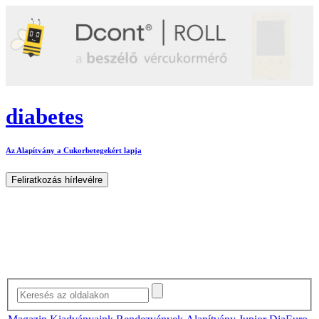
diabetes
Az Alapítvány a Cukorbetegekért lapja