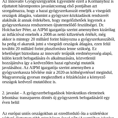
Az Innovatív Gyógyszergyártók Egyesülete ezért a Kormányhoz is
eljuttatott hárompontos javaslatcsomag első pontjában azt
szorgalmazza, hogy a hazai gyógyszerkasszát emeljék a visegrádi
országok átlagára, valamint a gyógyszer-közkiadások rendszerét
alakítsák át annak érdekében, hogy megelőzhetőek legyenek a
gyógyszerkassza rendszeresen újratermelődő feszültségei. Dr.
Holchacker Péter, az AIPM igazgatója szerint amennyiben kizárólag
az inflációval emelnék a 2008-as nettó kifizetések értékét, még
akkor is mintegy 20 milliárd forint hiányozna a gyógyszerkasszából,
ha pedig el akarunk jutni a visegrádi országok átlagára, ezen felül
további 20 milliárd forint pluszforrásra lenne szükség. Ez
lehetőséget biztosítana az innovatív terápiák eredményesség-alapú,
külön kezelt befogadására és alkalmazására, közvetlenül
hozzájárulva így a kedvezőtlen hazai egészségi mutatók
javulásához. Az AIPM igazgatója szerint amennyiben a
gyógyszerkassza bővítése már a 2020-as költségvetéssel megindul,
Magyarország gyorsan megkezdheti a felzárkózást a környező
országok kedvező mutatóihoz is.
2. javaslat – A gyógyszerbefogadások bürokratikus elemeinek
lebontása: transzparens döntés új gyógyszerek befogadásáról egy
éven belül
Az európai uniós országokban az ezredforduló óta a születéskor