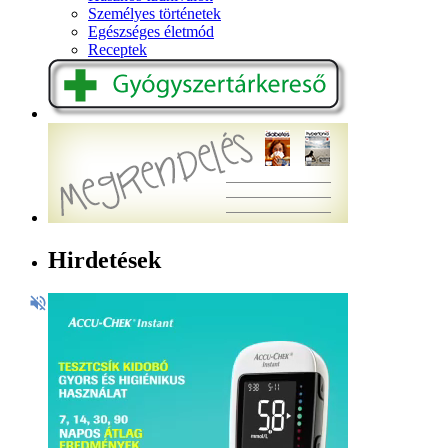
Személyes történetek
Egészséges életmód
Receptek
Hirdetések