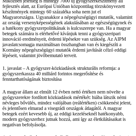
Miközben jelenleg is mintegy 7000 új gyógyszerkészítmény áll
fejlesztés alatt, az Európai Unióban központilag törzskönyvezett
készítmények mintegy 60 százaléka soha nem jut el
Magyarországra. Ugyanakkor a népegészségügyi mutatók, valamint
az ország versenyképességének alakulásában az egészségügynek és
a hatékony gyógyszerpolitikának is kulcsszerepe van. Ha a magyar
betegek számára is elérhetővé kívánjuk tenni a gyógyszeripari
innováció eredményeit, érdemi lépésekre van szükség. Az AIPM
javaslatcsomagja maximálisan összhangban van és kiegészíti a
Kormány népegészségügyi mutatók érdemi javítását célzó eddigi
lépéseit, valamint jövőbemutató terveit.
1. javaslat – A gyógyszer-közkiadások strukturális reformja: a
gyógyszerkassza 40 milliárd forintos megerősítése és
fenntarthatóságának biztosítása
A magyar állam az elmúlt 12 évben nettó értéken nem növelte a
gyógyszerekre fordított közkiadások mértékét: hiába látszik némi
névleges bővülés, mindez valójában (reálértéken) csökkenést jelent,
és jelentősen elmarad a visegrádi országok átlagától. A magyar
betegek ezért kevesebb új, az eddigi kezeléseknél hatékonyabb,
modern gyógyszerhez jutnak hozzá, ami így az életkilátásaikat is
negatívan befolyásolja.