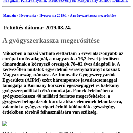
Magazin
Kiadványaink
Rendezvények
Alapítvány
Junior
DiaEuro
Magazin
»
Hypertonia
»
Hypertonia 2019/1
»
A gyógyszerkassza megerősítése
Feltöltés dátuma: 2019.08.24.
A gyógyszerkassza megerősítése
Miközben a hazai várható élettartam 5 évvel alacsonyabb az
európai uniós átlagnál, a magyarok a 76,2 évvel jelentősen
elmaradnak a környező országok 78–82 éves átlagától is. A
kedvezőtlen mutatók egyértelmű versenyhátrányt okoznak
Magyarország számára. Az Innovatív Gyógyszergyártók
Egyesülete (AIPM) ezért hárompontos javaslatcsomaggal
támogatja a Kormány korszerű egészségügyet és hatékony
gyógyszerpolitikát célzó munkáját. Ennek értelmében a
gyógyszerkassza 40 milliárd forintos megerősítésére, a
gyógyszerbefogadások bürokratikus elemeinek lebontására,
valamint a gyógyszeripart érintő különadók egészségügy
érdekében történő felhasználására van szükség.