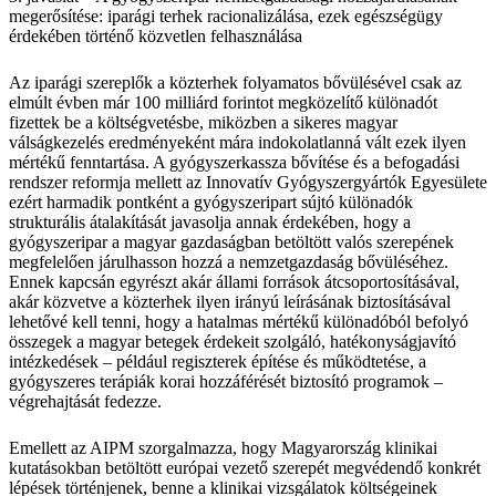
megerősítése: iparági terhek racionalizálása, ezek egészségügy
érdekében történő közvetlen felhasználása
Az iparági szereplők a közterhek folyamatos bővülésével csak az
elmúlt évben már 100 milliárd forintot megközelítő különadót
fizettek be a költségvetésbe, miközben a sikeres magyar
válságkezelés eredményeként mára indokolatlanná vált ezek ilyen
mértékű fenntartása. A gyógyszerkassza bővítése és a befogadási
rendszer reformja mellett az Innovatív Gyógyszergyártók Egyesülete
ezért harmadik pontként a gyógyszeripart sújtó különadók
strukturális átalakítását javasolja annak érdekében, hogy a
gyógyszeripar a magyar gazdaságban betöltött valós szerepének
megfelelően járulhasson hozzá a nemzetgazdaság bővüléséhez.
Ennek kapcsán egyrészt akár állami források átcsoportosításával,
akár közvetve a közterhek ilyen irányú leírásának biztosításával
lehetővé kell tenni, hogy a hatalmas mértékű különadóból befolyó
összegek a magyar betegek érdekeit szolgáló, hatékonyságjavító
intézkedések – például regiszterek építése és működtetése, a
gyógyszeres terápiák korai hozzáférését biztosító programok –
végrehajtását fedezze.
Emellett az AIPM szorgalmazza, hogy Magyarország klinikai
kutatásokban betöltött európai vezető szerepét megvédendő konkrét
lépések történjenek, benne a klinikai vizsgálatok költségeinek