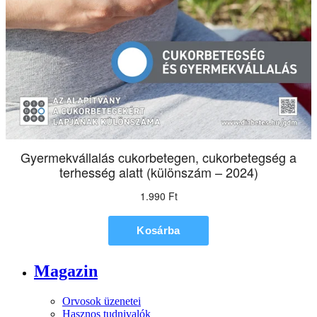
Magazin
Orvosok üzenetei
Hasznos tudnivalók