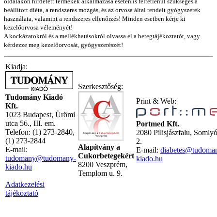
oldalakon hirdetett termékek alkalmazása esetén is feltétlenül szükséges a
beállított diéta, a rendszeres mozgás, és az orvosa által rendelt gyógyszerek
használata, valamint a rendszeres ellenőrzés! Minden esetben kérje ki
kezelőorvosa véleményét!
A kockázatokról és a mellékhatásokról olvassa el a betegtájékoztatót, vagy
kérdezze meg kezelőorvosát, gyógyszerészét!
Kiadja:
Szerkesztőség:
Tudomány Kiadó
Print & Web:
Kft.
1023 Budapest, Ürömi
utca 56., III. em.
Portmed Kft.
Telefon: (1) 273-2840,
2080 Pilisjászfalu, Somly
(1) 273-2844
2.
Alapítvány a
E-mail:
E-mail:
diabetes@tudoma
Cukorbetegekért
tudomany@tudomany-
kiado.hu
8200 Veszprém,
kiado.hu
Templom u. 9.
Adatkezelési
tájékoztató