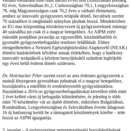
várható élettartam több mint három évvel nőtt (Ausztriában jelenleg
82 évre, Szlovéniában 81,2, Csehországban 79,1, Lengyelországban
78, míg Magyarországon csak 76,2 éves a várható élettartam),
amihez az innovatív gyógyszeres terápiák döntő, becslések szerint
70 százalékot is meghaladó arányban járultak hozzá. Mindeközben
az EU-ban központilag törzskönyvezett új gyógyszereknek mintegy
40 százaléka jut csak el a magyar betegekhez. Az AIPM ezért
második pontjában javasolja az egyszerűbb, kiszámíthatóbb és
gyorsabb gyógyszerbefogadási rendszer felállítását. Ehhez
elengedhetetlen a Nemzeti Egészségbiztosítási Alapkezelő (NEAK)
döntési hatáskörének bővítése annak érdekében, hogy a hatékony
innovatív terápiákról a kérelem benyújtásától számított legfeljebb
egy éven belül érdemi döntés szülessen.
Dr. Holchacker Péter
szerint ezzel az arra érdemes gyógyszerek a
mainál lényegesen gyorsabban juthatnak el a magyar betegekhez,
hozzájárulva a mielőbbi és eredményesebb gyógyulásukhoz.
Hazánkban a 2016-os gyógyszerbefogadásokat követően több mint
2 évet kellett várni új befogadás kihirdetésére, és jelenleg is több
mint 70 készítmény vár az újabb döntésre, miközben Bulgáriában,
Romániában, Lengyelországban és Szlovákiában évente átlagosan
16 új hatóanyag került be a támogatott készítmények körébe – tette
hozzá az AIPM igazgatója.
3. javaslat – A gyógyszeripar nemzetgazdasági hozzájárulásának