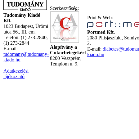
Szerkesztőség:
Tudomány Kiadó
Print & Web:
Kft.
1023 Budapest, Ürömi
utca 56., III. em.
Portmed Kft.
Telefon: (1) 273-2840,
2080 Pilisjászfalu, Somly
(1) 273-2844
2.
Alapítvány a
E-mail:
E-mail:
diabetes@tudoma
Cukorbetegekért
tudomany@tudomany-
kiado.hu
8200 Veszprém,
kiado.hu
Templom u. 9.
Adatkezelési
tájékoztató