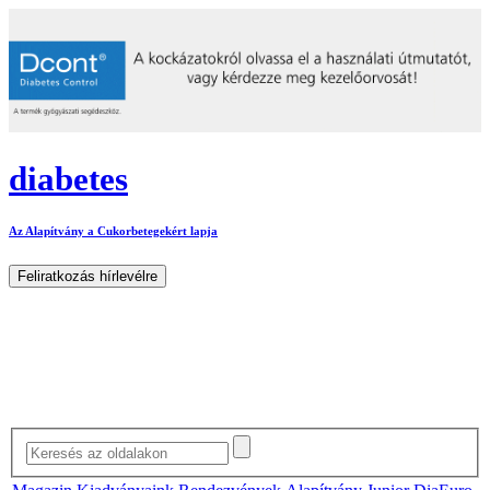
diabetes
Az Alapítvány a Cukorbetegekért lapja