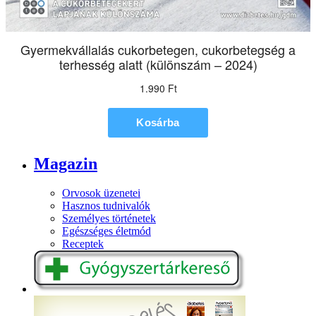
Magazin
Orvosok üzenetei
Hasznos tudnivalók
Személyes történetek
Egészséges életmód
Receptek