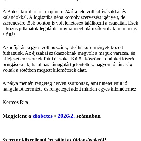
A Balcsi körül töltött majdnem 24 óra tele volt kihívásokkal és
kalandokkal. A logisztika néha komoly szervezést igényelt, de
szerencsére több ponton is volt lehetőség találkozni a csapattal. Ezek
a közös pillanatok legalább annyira meghatározók voltak, mint maga
a futás.
Az időjárás kegyes volt hozzánk, ideális körülmények között
futhattunk. Az éjszakai szakaszoknak megvolt a maguk varázsa, én
kifejezetten szeretek futni éjszaka. Külön köszönet a minket kísérő
bringásoknak, hatalmas támogatást jelentettek, nagyon jó társaság
voltak a sötétben megtett kilométerek alatt.
A pálya mentén rengeteg helyen szurkoltak, ami hihetetlenül jó
hangulatot teremtett, és rengeteget adott minden egyes kilométerhez.
Kormos Rita
Megjelent a
diabetes
•
2026/2.
számában
Szeretne közvetlenül értesülni az újdonságokról?