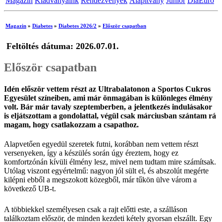
Magazin
Kiadványaink
Rendezvények
Alapítvány
Junior
DiaEuro
Magazin
»
Diabetes
»
Diabetes 2026/2
»
Először csapatban
Feltöltés dátuma: 2026.07.01.
Először csapatban
Idén először vettem részt az Ultrabalatonon a Sportos Cukros
Egyesület színeiben, ami már önmagában is különleges élmény
volt. Bár már tavaly szeptemberben, a jelentkezés indulásakor
is eljátszottam a gondolattal, végül csak márciusban szántam rá
magam, hogy csatlakozzam a csapathoz.
Alapvetően egyedül szeretek futni, korábban nem vettem részt
versenyeken, így a készülés során úgy éreztem, hogy ez
komfortzónán kívüli élmény lesz, mivel nem tudtam mire számítsak.
Utólag viszont egyértelmű: nagyon jól sült el, és abszolút megérte
kilépni ebből a megszokott közegből, már tűkön ülve várom a
következő UB-t.
A többiekkel személyesen csak a rajt előtti este, a szálláson
találkoztam először, de minden kezdeti kétely gyorsan elszállt. Egy