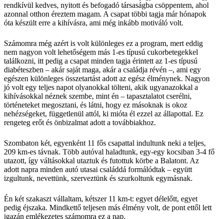
rendkívül kedves, nyitott és befogadó társaságba csöppentem, ahol
azonnal otthon éreztem magam. A csapat többi tagja már hónapok
óta készült erre a kihívásra, ami még inkább motiváló volt.
Számomra még azért is volt különleges ez a program, mert eddig
nem nagyon volt lehetőségem más 1-es típusú cukorbetegekkel
találkozni, itt pedig a csapat minden tagja érintett az 1-es típusú
diabéteszben – akár saját maga, akár a családja révén –, ami egy
egészen különleges összetartást adott az egész élménynek. Nagyon
jó volt egy teljes napot olyanokkal tölteni, akik ugyanazokkal a
kihívásokkal néznek szembe, mint én – tapasztalatot cserélni,
történeteket megosztani, és látni, hogy ez másoknak is okoz
nehézségeket, függetlenül attól, ki mióta él ezzel az állapottal. Ez
rengeteg erőt és önbizalmat adott a továbbiakhoz.
Szombaton két, egyenként 11 fős csapattal indultunk neki a teljes,
209 km-es távnak. Több autóval haladtunk, egy-egy kocsiban 3-4 fő
utazott, így váltásokkal utaztuk és futottuk körbe a Balatont. Az
adott napra minden autó utasai családdá formálódtak – együtt
izgultunk, nevettünk, szerveztünk és szurkoltunk egymásnak.
Én két szakaszt vállaltam, kétszer 11 km-t: egyet délelőtt, egyet
pedig éjszaka. Mindkettő teljesen más élmény volt, de pont ettől lett
igazán emlékezetes számomra ez a nap.