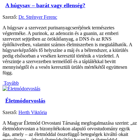
A húgysav – barát vagy ellenség?
Szerző:
Dr. Strényer Ferenc
A húgysav a szervezet purinanyagcseréjének természetes
végterméke. A purinok, az adenozin és a guanin, az emberi
szervezet sejtjeiben az örökítőanyag, a DNS és az RNS
építőköveiben, valamint számos élelmiszerben is megtalálhatók. A
húgysavképződés fő helyszíne a máj és a bélrendszer, a kiürülés
pedig elsősorban a veséken keresztül történik a vizelettel. A
vérszintje a szervezetben termelődő és a táplálékkal bevitt
mennyiségtől és a vesén keresztüli ürülés mértékétől együttesen
függ.
Tovább
Életmódorvoslás
Szerző:
Herth Viktória
A Magyar Életmód Orvostani Társaság megfogalmazása szerint: „az
életmódorvostan a bizonyítékokon alapuló orvostudomány egyik
ága, amely – az életmóddal összefüggő betegségek kiváltó okait
megcélozva – átfogó életmódváltást használ az életmóddal