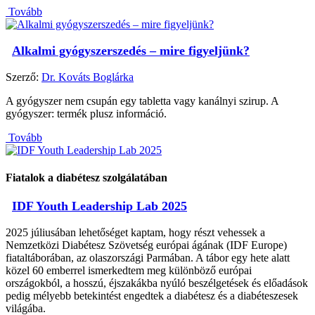
Tovább
Alkalmi gyógyszerszedés – mire figyeljünk?
Szerző:
Dr. Kováts Boglárka
A gyógyszer nem csupán egy tabletta vagy kanálnyi szirup. A
gyógyszer: termék plusz információ.
Tovább
Fiatalok a diabétesz szolgálatában
IDF Youth Leadership Lab 2025
2025 júliusában lehetőséget kaptam, hogy részt vehessek a
Nemzetközi Diabétesz Szövetség európai ágának (IDF Europe)
fiataltáborában, az olaszországi Parmában. A tábor egy hete alatt
közel 60 emberrel ismerkedtem meg különböző európai
országokból, a hosszú, éjszakákba nyúló beszélgetések és előadások
pedig mélyebb betekintést engedtek a diabétesz és a diabéteszesek
világába.