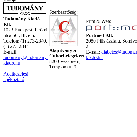
Szerkesztőség:
Tudomány Kiadó
Print & Web:
Kft.
1023 Budapest, Ürömi
utca 56., III. em.
Portmed Kft.
Telefon: (1) 273-2840,
2080 Pilisjászfalu, Somly
(1) 273-2844
2.
Alapítvány a
E-mail:
E-mail:
diabetes@tudoma
Cukorbetegekért
tudomany@tudomany-
kiado.hu
8200 Veszprém,
kiado.hu
Templom u. 9.
Adatkezelési
tájékoztató