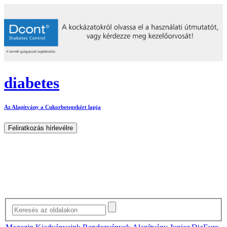
diabetes
Az Alapítvány a Cukorbetegekért lapja