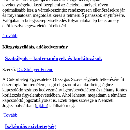
tevékenységeket kezd beépíteni az életébe, amelyek révén
optimálisabb lesz a vércukorszintje: rendszeresen ellenőrzésekre jár
és folyamatosan megoldást keres a felmerülő panaszok enyhítésére.
Valójában a betegszerep-viselkedés folyamatába lép bele, amely
ettől kezdve egész életén át elkíséri.
Tovább
Közgyógyellátás, adókedvezmény
Szabályok – kedvezmények és korlátozások
Szerző:
Dr. Strényer Ferenc
A Cukorbeteg Egyesületek Országos Szövetségének felkérésére írt
összefoglalóm remélem, segít eligazodni a cukorbetegséghez
kapcsolódó számos kedvezmény igénybevételében és néhány fontos
korlátozás figyelembevételében. Ahol lehetett, megadtam a témához
kapcsolódó jogszabályokat is. Ezek teljes szövege a Nemzeti
Jogszabálytárban (
njt.hu
) található meg.
Tovább
Iszkémiás szívbetegség