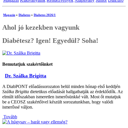
Magazin
Kiadványaink
Rendezvények
Alapítvány
Junior
DiaEuro
Magazin
»
Diabetes
»
Diabetes 2026/1
Ahol jó kezekben vagyunk
Diabétesz? Igen! Egyedül? Soha!
Bemutatjuk szakértőinket
Dr. Szálka Brigitta
A DiabPONT előadássorozaton belül minden hónap első keddjén
Szálka Brigitta
dietetikus előadását hallgathatják az érdeklődők. Az
elmúlt időszakban ismeretlen ismerősünkké vált. Most őt mutatjuk
be a CEOSZ szakértőivel készült sorozatunkban, hogy valódi
ismerőssé váljon.
Tovább