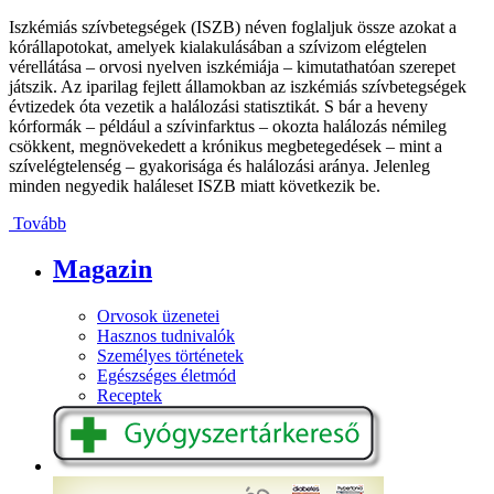
Iszkémiás szívbetegségek (ISZB) néven foglaljuk össze azokat a
kórállapotokat, amelyek kialakulásában a szívizom elégtelen
vérellátása – orvosi nyelven iszkémiája – kimutathatóan szerepet
játszik. Az iparilag fejlett államokban az iszkémiás szívbetegségek
évtizedek óta vezetik a halálozási statisztikát. S bár a heveny
kórformák – például a szívinfarktus – okozta halálozás némileg
csökkent, megnövekedett a krónikus megbetegedések – mint a
szívelégtelenség – gyakorisága és halálozási aránya. Jelenleg
minden negyedik haláleset ISZB miatt következik be.
Tovább
Magazin
Orvosok üzenetei
Hasznos tudnivalók
Személyes történetek
Egészséges életmód
Receptek