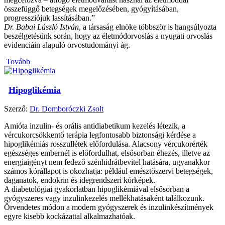
összefüggő betegségek megelőzésében, gyógyításában,
progressziójuk lassításában.”
Dr. Babai László István
, a társaság elnöke többször is hangsúlyozta
beszélgetésünk során, hogy az életmódorvoslás a nyugati orvoslás
evidenciáin alapuló orvostudományi ág.
Tovább
Hipoglikémia
Szerző:
Dr. Domboróczki Zsolt
Amióta inzulin- és orális antidiabetikum kezelés létezik, a
vércukorcsökkentő terápia legfontosabb biztonsági kérdése a
hipoglikémiás rosszullétek előfordulása. Alacsony vércukorérték
egészséges embernél is előfordulhat, elsősorban éhezés, illetve az
energiaigényt nem fedező szénhidrátbevitel hatására, ugyanakkor
számos kórállapot is okozhatja: például emésztőszervi betegségek,
daganatok, endokrin és idegrendszeri kórképek.
A diabetológiai gyakorlatban hipoglikémiával elsősorban a
gyógyszeres vagy inzulinkezelés mellékhatásaként találkozunk.
Örvendetes módon a modern gyógyszerek és inzulinkészítmények
egyre kisebb kockázattal alkalmazhatóak.