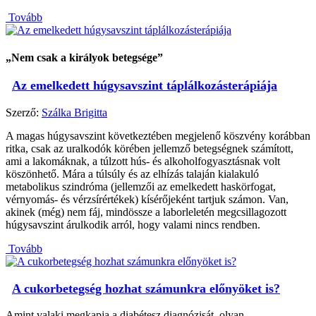
Tovább
„Nem csak a királyok betegsége”
Az emelkedett húgysavszint táplálkozásterápiája
Szerző:
Szálka Brigitta
A magas húgysavszint következtében megjelenő köszvény korábban
ritka, csak az uralkodók körében jellemző betegségnek számított,
ami a lakomáknak, a túlzott hús- és alkoholfogyasztásnak volt
köszönhető. Mára a túlsúly és az elhízás talaján kialakuló
metabolikus szindróma (jellemzői az emelkedett haskörfogat,
vérnyomás- és vérzsírértékek) kísérőjeként tartjuk számon. Van,
akinek (még) nem fáj, mindössze a laborleletén megcsillagozott
húgysavszint árulkodik arról, hogy valami nincs rendben.
Tovább
A cukorbetegség hozhat számunkra előnyöket is?
Amint valaki megkapja a diabétesz diagnózisát, olyan