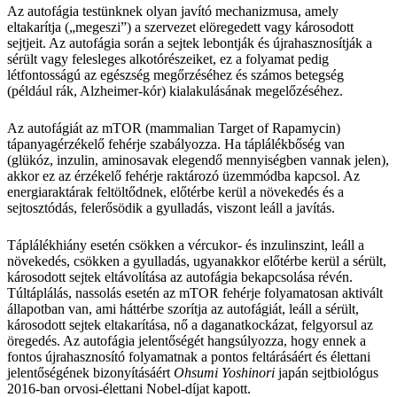
Az autofágia testünknek olyan javító mechanizmusa, amely
eltakarítja („megeszi”) a szervezet elöregedett vagy károsodott
sejtjeit. Az autofágia során a sejtek lebontják és újrahasznosítják a
sérült vagy felesleges alkotórészeiket, ez a folyamat pedig
létfontosságú az egészség megőrzéséhez és számos betegség
(például rák, Alzheimer-kór) kialakulásának megelőzéséhez.
Az autofágiát az mTOR (mammalian Target of Rapamycin)
tápanyagérzékelő fehérje szabályozza. Ha táplálékbőség van
(glükóz, inzulin, aminosavak elegendő mennyiségben vannak jelen),
akkor ez az érzékelő fehérje raktározó üzemmódba kapcsol. Az
energiaraktárak feltöltődnek, előtérbe kerül a növekedés és a
sejtosztódás, felerősödik a gyulladás, viszont leáll a javítás.
Táplálékhiány esetén csökken a vércukor- és inzulinszint, leáll a
növekedés, csökken a gyulladás, ugyanakkor előtérbe kerül a sérült,
károsodott sejtek eltávolítása az autofágia bekapcsolása révén.
Túltáplálás, nassolás esetén az mTOR fehérje folyamatosan aktivált
állapotban van, ami háttérbe szorítja az autofágiát, leáll a sérült,
károsodott sejtek eltakarítása, nő a daganatkockázat, felgyorsul az
öregedés. Az autofágia jelentőségét hangsúlyozza, hogy ennek a
fontos újrahasznosító folyamatnak a pontos feltárásáért és élettani
jelentőségének bizonyításáért
Ohsumi Yoshinori
japán sejtbiológus
2016-ban orvosi-élettani Nobel-díjat kapott.