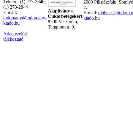
Telefon: (1) 273-2840,
2080 Pilisjászfalu, Somly
(1) 273-2844
2.
Alapítvány a
E-mail:
E-mail:
diabetes@tudoma
Cukorbetegekért
tudomany@tudomany-
kiado.hu
8200 Veszprém,
kiado.hu
Templom u. 9.
Adatkezelési
tájékoztató