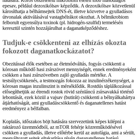
hatására. Kóros összetételű mikrobiom esetén több másodlagos
epesav, például dezoxikólsav képződik. A dezoxikólsav közvetlenül
károsíthatja a bélhámsejtek DNS-ét, illetve közvetve a gyulladásos
útvonalak aktiválásával vastagbélrákot okozhat. A bélmikrobiom
felborult egyensúlya toxinok (pl. hidrogén-szulfid) termelésén
keresztül szintén hozzájárulhat a daganatképződéshez.
Tudjuk-e csökkenteni az elhízás okozta
fokozott daganatkockázatot?
Obezitással élők esetében az életmódváltás, fogyás csökkenti a
kórosan működő hasi zsírszövet mennyiségét, ennek eredményeként
csökken a hasi zsírszövetben zajló gyulladás mértéke. A
testsúlycsökkenés, a testmozgás fokozza az inzulinérzékenységet, a
kórosan magas inzulinszint is mérséklődik. Rostdús táplálkozással
elősegíthetjük az étrendi rostok rövid szénláncú zsírsavakká történő
lebontását, ezek közül a vajsav (butirát) csökkenti a bélnyálkahártya
átjárhatóságát, ami gyulladáscsökkentő és daganatellenes hatást
eredményez a bélfalban.
Koplalás, időszakos böjt hatására szervezetünk képes kilépni a
raktározó üzemmódból, az mTOR fehérje közreműködésével
csökken a gyulladás, illetve előtérbe kerül az autofágia, ami a sérült,
megváltozott sejtek eltakarítása révén daganatellenes hatású.