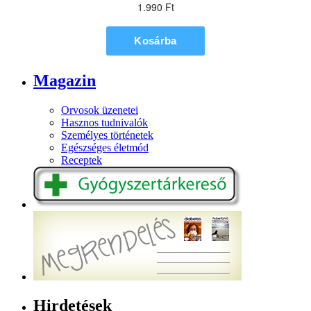
Magazin
Orvosok üzenetei
Hasznos tudnivalók
Személyes történetek
Egészséges életmód
Receptek
Hirdetések