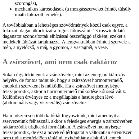
szorongás),
mechanikus károsodások (a mozgásszerveket érintő, túlsúly
miatti fokozott terhelés).
A továbbiakban a lehetséges szövődmények közül csak egyre, a
fokozott daganatkockázatra fogok fókuszálni: 13 rosszindulatú
daganatot azonosítottak elhízással összefüggő rákként, ezeket a
mellékelt táblázat tartalmazza. A leggyakrabban érintett szervek: a
méh, a nyelőcső, a máj, a gyomor, a vastagbél, a vese.
A zsírszövet, ami nem csak raktároz
Sokan úgy tekintenek a zsírszövetre, mint az energiaraktározás
helyére, de fontos tudnunk, hogy a zsírszövet hormontermelő,
endokrin szervként is működik. Ha a zsírszövet mennyisége
felszaporodik, akkor a hormontermelő működése kórossá válik.
Különösen érvényes ez a megállapítás a hasüregben lévő
(abdominális vagy viszcerális) zsírszövetre.
Ha rendszeresen több kalóriát fogyasztunk, mint amennyit a
szervezetünk felhasznál, akkor a felesleges energia a zsírszövetben
raktározódik triglicerid formájában. A zsírszövet mennyisége
felszaporodik, de ezt a növekvő térfogatot a változatlan érrendszer
nem tudja megfelelően táplálni, oxigénhiány alakul ki, ennek