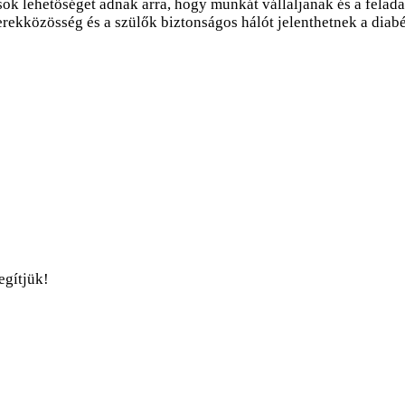
 lehetőséget adnak arra, hogy munkát vállaljanak és a feladata
rekközösség és a szülők biztonságos hálót jelenthetnek a dia
gítjük!