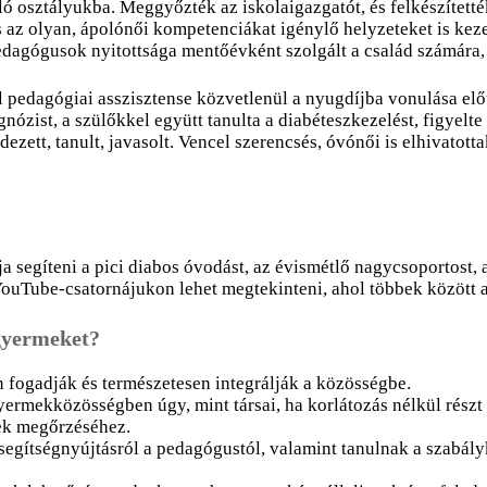
ó osztályukba. Meggyőzték az iskolaigazgatót, és felkészítették
az olyan, ápolónői kompetenciákat igénylő helyzeteket is keze
 pedagógusok nyitottsága mentőévként szolgált a család számára
pedagógiai asszisztense közvetlenül a nyugdíjba vonulása előtt 
nózist, a szülőkkel együtt tanulta a diabéteszkezelést, figyelte
ezett, tanult, javasolt. Vencel szerencsés, óvónői is elhivatott
ja segíteni a pici diabos óvodást, az évismétlő nagycsoportost,
uTube-csatornájukon lehet megtekinteni, ahol többek között a
 gyermeket?
n fogadják és természetesen integrálják a közösségbe.
ermekközösségben úgy, mint társai, ha korlátozás nélkül részt 
ek megőrzéséhez.
 segítségnyújtásról a pedagógustól, valamint tanulnak a szabály