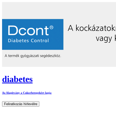
diabetes
Az Alapítvány a Cukorbetegekért lapja