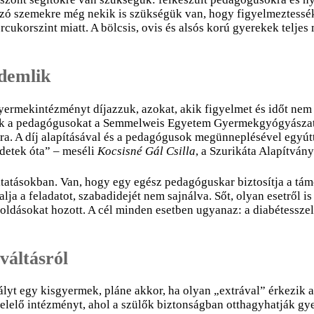
yázó szemekre még nekik is szükségük van, hogy figyelmeztessé
rcukorszint miatt. A bölcsis, ovis és alsós korú gyerekek telje
demlik
gyermekintézményt díjazzuk, azokat, akik figyelmet és időt nem
zük a pedagógusokat a Semmelweis Egyetem Gyermekgyógyászati
a. A díj alapításával és a pedagógusok megünneplésével egyútta
zdetek óta” – meséli
Kocsisné Gál Csilla
, a Szurikáta Alapítvány
tatásokban. Van, hogy egy egész pedagóguskar biztosítja a támo
lja a feladatot, szabadidejét nem sajnálva. Sőt, olyan esetről 
ásokat hozott. A cél minden esetben ugyanaz: a diabétesszel 
váltásról
lyt egy kisgyermek, pláne akkor, ha olyan „extrával” érkezik a
felelő intézményt, ahol a szülők biztonságban otthagyhatják gye