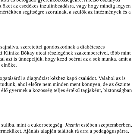
k őket az esedékes inzulinbeadásra, vagy hogy mindig legyen
s mértékben segítségre szorulnak, a szülők az intézmények és a
 sajnálva, szeretettel gondoskodnak a diabéteszes
 Klinika Bókay utcai részlegének szakembereivel, több mint
l azt is ünnepeljük, hogy kezd beérni az a sok munka, amit a
 elnöke.
gatásáról a diagnózist kézhez kapó családot. Valahol az is
is tudunk, ahol elsőre nem minden ment könnyen, de az őszinte
élő gyermek a közösség teljes értékű tagjaként, biztonságban
 suliba, mint a cukorbetegség.
Jázmin
estében szeptemberben,
rmeküket. Ajánlás alapján találtak rá arra a pedagóguspárra,