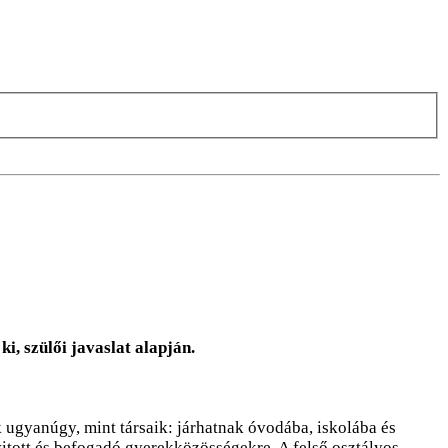
, szülői javaslat alapján.
 ugyanúgy, mint társaik: járhatnak óvodába, iskolába és
itott és befogadó gyerekközösségekre. A felső osztályos