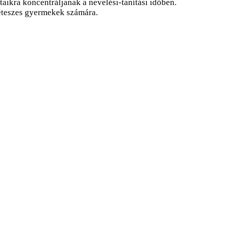
ikra koncentráljanak a nevelési-tanítási időben.
béteszes gyermekek számára.