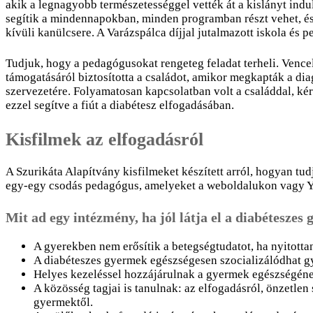
akik a legnagyobb természetességgel vették át a kislányt indul
segítik a mindennapokban, minden programban részt vehet, és 
kívüli kanülcsere. A Varázspálca díjjal jutalmazott iskola és
Tudjuk, hogy a pedagógusokat rengeteg feladat terheli. Vencel 
támogatásáról biztosította a családot, amikor megkapták a diag
szervezetére. Folyamatosan kapcsolatban volt a családdal, kérd
ezzel segítve a fiút a diabétesz elfogadásában.
Kisfilmek az elfogadásról
A Szurikáta Alapítvány kisfilmeket készített arról, hogyan tud
egy-egy csodás pedagógus, amelyeket a weboldalukon vagy Yo
Mit ad egy intézmény, ha jól látja el a diabéteszes
A gyerekben nem erősítik a betegségtudatot, ha nyitotta
A diabéteszes gyermek egészségesen szocializálódhat gy
Helyes kezeléssel hozzájárulnak a gyermek egészségén
A közösség tagjai is tanulnak: az elfogadásról, önzetlen
gyermektől.