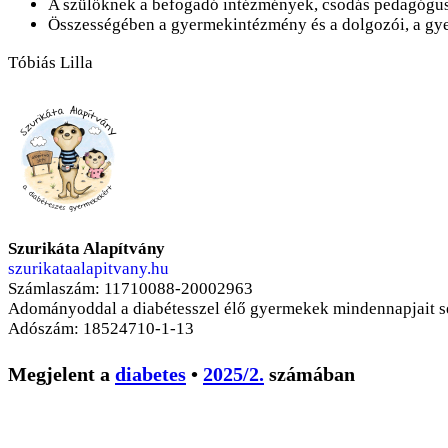
A szülőknek a befogadó intézmények, csodás pedagógusok
Összességében a gyermekintézmény és a dolgozói, a gye
Tóbiás Lilla
Szurikáta Alapítvány
szurikataalapitvany.hu
Számlaszám: 11710088-20002963
Adományoddal a diabétesszel élő gyermekek mindennapjait se
Adószám: 18524710-1-13
Megjelent a
diabetes
•
2025/2.
számában