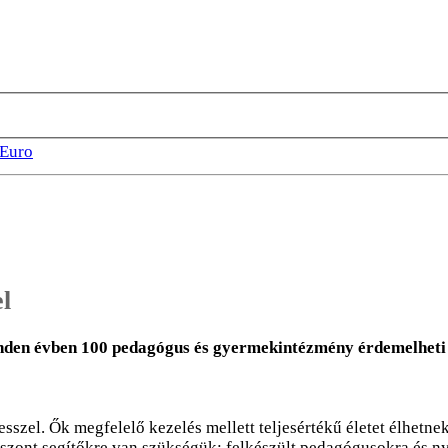
Euro
l
inden évben 100 pedagógus és gyermekintézmény érdemelheti ki
szel. Ők megfelelő kezelés mellett teljesértékű életet élhetnek
iszont segítőkre van szükségük: felkészült pedagógusokra és ny