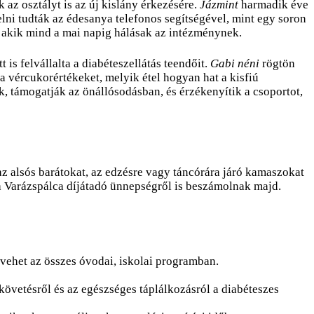
 az osztályt is az új kislány érkezésére.
Jázmint
harmadik éve
lni tudták az édesanya telefonos segítségével, mint egy soron
, akik mind a mai napig hálásak az intézménynek.
is felvállalta a diabéteszellátás teendőit.
Gabi néni
rögtön
 a vércukorértékeket, melyik étel hogyan hat a kisfiú
ak, támogatják az önállósodásban, és érzékenyítik a csoportot,
 az alsós barátokat, az edzésre vagy táncórára járó kamaszokat
 Varázspálca díjátadó ünnepségről is beszámolnak majd.
vehet az összes óvodai, iskolai programban.
követésről és az egészséges táplálkozásról a diabéteszes