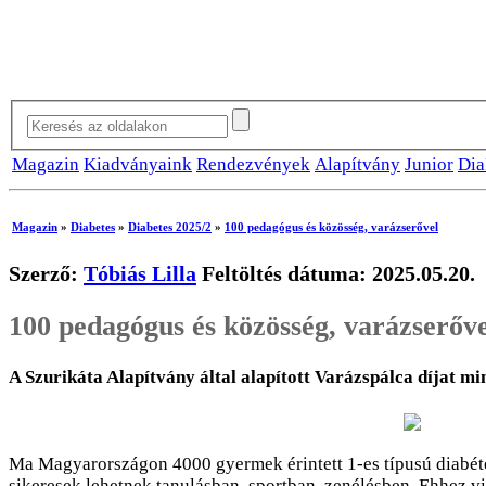
Magazin
Kiadványaink
Rendezvények
Alapítvány
Junior
Dia
Magazin
»
Diabetes
»
Diabetes 2025/2
»
100 pedagógus és közösség, varázserővel
Szerző:
Tóbiás Lilla
Feltöltés dátuma: 2025.05.20.
100 pedagógus és közösség, varázserőve
A Szurikáta Alapítvány által alapított Varázspálca díjat m
Ma Magyarországon 4000 gyermek érintett 1-es típusú diabétes
sikeresek lehetnek tanulásban, sportban, zenélésben. Ehhez v