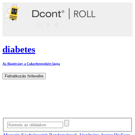
diabetes
Az Alapítvány a Cukorbetegekért lapja