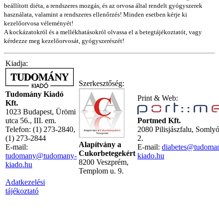
beállított diéta, a rendszeres mozgás, és az orvosa által rendelt gyógyszerek
használata, valamint a rendszeres ellenőrzés! Minden esetben kérje ki
kezelőorvosa véleményét!
A kockázatokról és a mellékhatásokról olvassa el a betegtájékoztatót, vagy
kérdezze meg kezelőorvosát, gyógyszerészét!
Kiadja:
Szerkesztőség:
Tudomány Kiadó
Print & Web:
Kft.
1023 Budapest, Ürömi
utca 56., III. em.
Portmed Kft.
Telefon: (1) 273-2840,
2080 Pilisjászfalu, Somly
(1) 273-2844
2.
Alapítvány a
E-mail:
E-mail:
diabetes@tudoma
Cukorbetegekért
tudomany@tudomany-
kiado.hu
8200 Veszprém,
kiado.hu
Templom u. 9.
Adatkezelési
tájékoztató