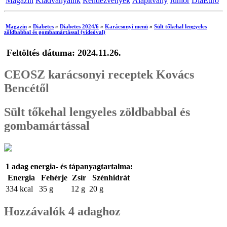
Magazin
Kiadványaink
Rendezvények
Alapítvány
Junior
DiaEuro
Magazin
»
Diabetes
»
Diabetes 2024/6
»
Karácsonyi menü
»
Sült tőkehal lengyeles
zöldbabbal és gombamártással (videóval)
Feltöltés dátuma: 2024.11.26.
CEOSZ karácsonyi receptek Kovács
Bencétől
Sült tőkehal lengyeles zöldbabbal és
gombamártással
1 adag energia- és tápanyagtartalma:
Energia
Fehérje
Zsír
Szénhidrát
334 kcal
35 g
12 g
20 g
Hozzávalók 4 adaghoz