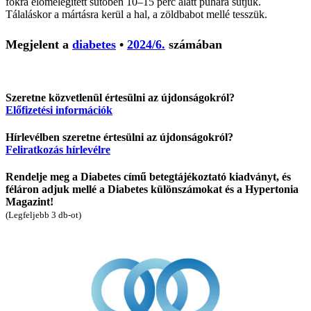
fokra előmelegített sütőben 10–15 perc alatt puhára sütjük.
Tálaláskor a mártásra kerül a hal, a zöldbabot mellé tesszük.
Megjelent a
diabetes
•
2024/6.
számában
Szeretne közvetlenül értesülni az újdonságokról?
Előfizetési információk
Hírlevélben szeretne értesülni az újdonságokról?
Feliratkozás hírlevélre
Rendelje meg a Diabetes című betegtájékoztató kiadványt, és
féláron adjuk mellé a Diabetes különszámokat és a Hypertonia
Magazint!
(Legfeljebb 3 db-ot)