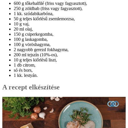
600 g tőkehalfilé (friss vagy fagyasztott),
250 g zöldbab (friss vagy fagyasztott),
1 kk. szódabikarbóna,
50 g teljes kiőrlésű zsemlemorzsa,
10 g vaj,
20 ml olaj,
150 g csiperkegomba,
100 g laskagomba,
100 g vöröshagyma,
2 nagyobb gerezd fokhagyma,
200 ml tejszín (10%-os),
10 g teljes kiőrlésű liszt,
1 db citrom,
só és bors,
1 kk. lestyán.
A recept elkészítése