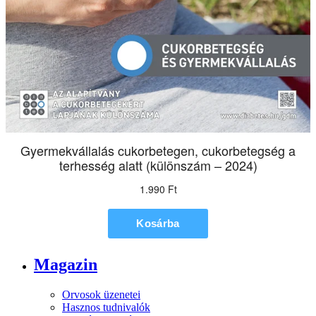
Magazin
Orvosok üzenetei
Hasznos tudnivalók