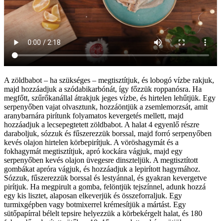
A zöldbabot – ha szükséges – megtisztítjuk, és lobogó vízbe rakjuk,
majd hozzáadjuk a szódabikarbónát, így főzzük roppanósra. Ha
megfőtt, szűrőkanállal átrakjuk jeges vízbe, és hirtelen lehűtjük. Egy
serpenyőben vajat olvasztunk, hozzáöntjük a zsemlemorzsát, amit
aranybarnára pirítunk folyamatos kevergetés mellett, majd
hozzáadjuk a lecsepegtetett zöldbabot. A halat 4 egyenlő részre
daraboljuk, sózzuk és fűszerezzük borssal, majd forró serpenyőben
kevés olajon hirtelen körbepirítjuk. A vöröshagymát és a
fokhagymát megtisztítjuk, apró kockára vágjuk, majd egy
serpenyőben kevés olajon üvegesre dinszteljük. A megtisztított
gombákat apróra vágjuk, és hozzáadjuk a lepirított hagymához.
Sózzuk, fűszerezzük borssal és lestyánnal, és gyakran kevergetve
pirítjuk. Ha megpirult a gomba, felöntjük tejszínnel, adunk hozzá
egy kis lisztet, alaposan elkeverjük és összeforraljuk. Egy
turmixgépben vagy botmixerrel krémesítjük a mártást. Egy
sütőpapírral bélelt tepsire helyezzük a körbekérgelt halat, és 180