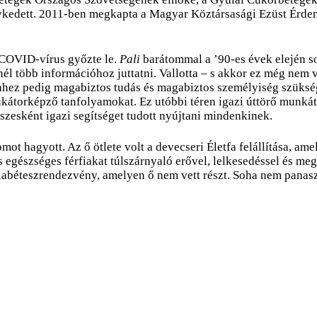
enykedett. 2011-ben megkapta a Magyar Köztársasági Ezüst Érde
a COVID-vírus győzte le.
Pali
barátommal a ’90-es évek elején so
inél több információhoz juttatni. Vallotta – s akkor ez még nem
hez pedig magabiztos tudás és magabiztos személyiség szüksége
dukátorképző tanfolyamokat. Ez utóbbi téren igazi úttörő munká
eszesként igazi segítséget tudott nyújtani mindenkinek.
 hagyott. Az ő ötlete volt a devecseri Életfa felállítása, amel
s egészséges férfiakat túlszárnyaló erővel, lelkesedéssel és meg
iabéteszrendezvény, amelyen ő nem vett részt. Soha nem panaszk