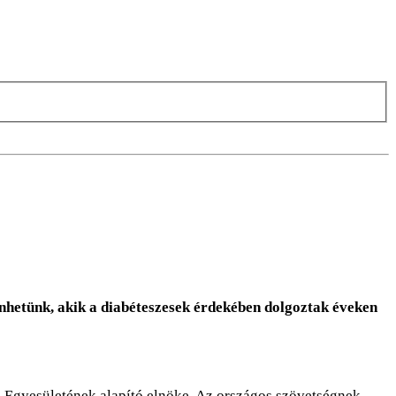
nhetünk, akik a diabéteszesek érdekében dolgoztak éveken
Egyesületének alapító elnöke. Az országos szövetségnek