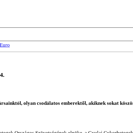
Euro
4.
rsainktól, olyan csodálatos emberektől, akiknek sokat köszö
etegek Országos Szövetségének elnöke, a Gyulai Cukorbetegek 