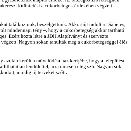
mkereszt kitüntetést a cukorbetegek érdekében végzett
kat találkoztunk, beszélgettünk. Akkortájt indult a Diabetes,
 volt mindennapi tény –, hogy a cukorbetegség akkor tartható
s. Ezért hozta létre a JDH Alapítványt és szervezte
t végzett. Nagyon sokan tanulták meg a cukorbetegséggel élés
y azután került a művelődési ház kertjébe, hogy a települést
állíthatatlan lendülettel, arra nincsen elég szó. Nagyon sok
odott, mindig új terveket szőtt.