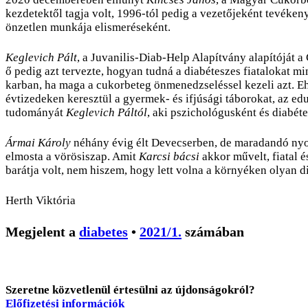
kezdetektől tagja volt, 1996-tól pedig a vezetőjeként tevék
önzetlen munkája elismeréseként.
Keglevich Pált
, a Juvanilis-Diab-Help Alapítvány alapítóját 
ő pedig azt tervezte, hogyan tudná a diabéteszes fiatalokat m
karban, ha maga a cukorbeteg önmenedzseléssel kezeli azt. Eh
évtizedeken keresztül a gyermek- és ifjúsági táborokat, az e
tudományát
Keglevich Páltól
, aki pszichológusként és diabét
Ármai Károly
néhány évig élt Devecserben, de maradandó nyomot
elmosta a vörösiszap. Amit
Karcsi bácsi
akkor művelt, fiatal é
barátja volt, nem hiszem, hogy lett volna a környéken olyan d
Herth Viktória
Megjelent a
diabetes
•
2021/1.
számában
Szeretne közvetlenül értesülni az újdonságokról?
Előfizetési információk