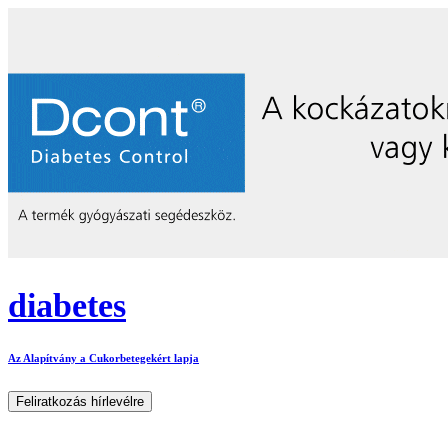
diabetes
Az Alapítvány a Cukorbetegekért lapja