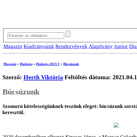
Magazin
Kiadványaink
Rendezvények
Alapítvány
Junior
Dia
Magazin
»
Diabetes
»
Diabetes 2021/1
»
Búcsúzunk
Szerző:
Herth Viktória
Feltöltés dátuma: 2021.04.1
Búcsúzunk
Szomorú kötelességünknek teszünk eleget: búcsúzunk sorstá
keresztül.
2020 decemberében elhunyt
Kincses János
, a Magyar Cukorb