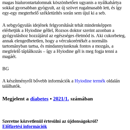
magas hialurontartalomnak köszönhetően ugyanis a nyálkahártya
sokkal gyorsabban gyógyult, az új szövet rugalmasabb lett, és így
egy-egy megterhelő székletürítés során sem újul ki a seb.
A sebgyógyulás idejének felgyorsítását tehát mindenképpen
elérhetjük a Hyiodine géllel, Rozsos doktor szerint azonban a
gyógyuláshoz hozzájárul az egészséges életmód is. Aki cukorbeteg,
annak elengedhetetlen, hogy a vércukorértékét a normális
tartományban tartsa, és mindannyiunknak fontos a mozgás, a
megfelelő táplálkozás – így a Hyiodine gél is meg fogja tenni a
magáét.
BG
A készítményről bővebb információk a
Hyiodine termék
oldalán
találhatók.
Megjelent a
diabetes
•
2021/1.
számában
Szeretne közvetlenül értesülni az újdonságokról?
Előfizetési információk