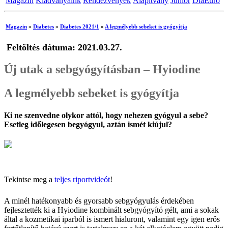
Magazin
Kiadványaink
Rendezvények
Alapítvány
Junior
DiaEuro
Magazin
»
Diabetes
»
Diabetes 2021/1
»
A legmélyebb sebeket is gyógyítja
Feltöltés dátuma: 2021.03.27.
Új utak a sebgyógyításban – Hyiodine
A legmélyebb sebeket is gyógyítja
Ki ne szenvedne olykor attól, hogy nehezen gyógyul a sebe?
Esetleg időlegesen begyógyul, aztán ismét kiújul?
Dr. Rozsos István PhD-MBA
főorvos, sebész-érsebész szakorvos
Tekintse meg a
teljes riportvideót
!
A minél hatékonyabb és gyorsabb sebgyógyulás érdekében
fejlesztették ki a Hyiodine kombinált sebgyógyító gélt, ami a sokak
által a kozmetikai iparból is ismert hialuront, valamint egy igen erős