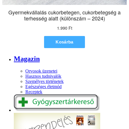
Magazin
Orvosok üzenetei
Hasznos tudnivalók
Személyes történetek
Egészséges életmód
Receptek