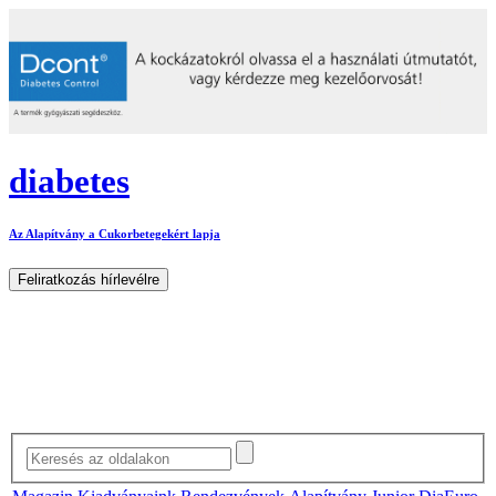
diabetes
Az Alapítvány a Cukorbetegekért lapja