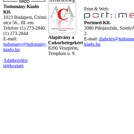
Tudomány Kiadó
Print & Web:
Kft.
1023 Budapest, Ürömi
utca 56., III. em.
Portmed Kft.
Telefon: (1) 273-2840,
2080 Pilisjászfalu, Somly
(1) 273-2844
2.
Alapítvány a
E-mail:
E-mail:
diabetes@tudoma
Cukorbetegekért
tudomany@tudomany-
kiado.hu
8200 Veszprém,
kiado.hu
Templom u. 9.
Adatkezelési
tájékoztató