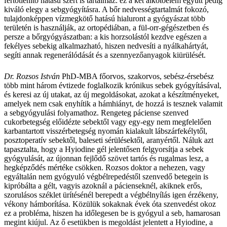
fertőtlenítő hatású szert is tartalmaz: ez a két alkotóelem együtt pedig
kiváló elegy a sebgyógyításra. A bőr nedvességtartalmát fokozó,
tulajdonképpen vízmegkötő hatású hialuront a gyógyászat több
területén is használják, az ortopédiában, a fül-orr-gégészetben és
persze a bőrgyógyászatban: a kis horzsolástól kezdve egészen a
fekélyes sebekig alkalmazható, hiszen nedvesíti a nyálkahártyát,
segíti annak regenerálódását és a szennyezőanyagok kiürülését.
Dr. Rozsos István
PhD-MBA főorvos, szakorvos, sebész-érsebész
több mint három évtizede foglalkozik krónikus sebek gyógyításával,
és keresi az új utakat, az új megoldásokat, azokat a készítményeket,
amelyek nem csak enyhítik a hámhiányt, de hozzá is tesznek valamit
a sebgyógyulási folyamathoz. Rengeteg páciense szenved
cukorbetegség előidézte sebektől vagy egy-egy nem megfelelően
karbantartott visszérbetegség nyomán kialakult lábszárfekélytől,
posztoperatív sebektől, baleseti sérülésektől, aranyértől. Náluk azt
tapasztalta, hogy a Hyiodine gél jelentősen felgyorsítja a sebek
gyógyulását, az újonnan fejlődő szövet tartós és rugalmas lesz, a
hegképződés mértéke csökken. Rozsos doktor a nehezen, vagy
egyáltalán nem gyógyuló végbélrepedéstől szenvedő betegein is
kipróbálta a gélt, vagyis azoknál a pácienseknél, akiknek erős,
szorulásos széklet ürítésénél berepedt a végbélnyílás igen érzékeny,
vékony hámborítása. Közülük sokaknak évek óta szenvedést okoz
ez a probléma, hiszen ha időlegesen be is gyógyul a seb, hamarosan
megint kiújul. Az ő esetükben is megoldást jelentett a Hyiodine, a